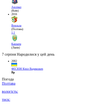
Арсенал
(Київ)
2016
Ворскла
(Полтава)
1:1
Карпати
(Львів)
7 серпня
Народилися у цей день
2002
ФЕСЮН Кіріл Вадимович
Вр
Погода
Полтава
вологість:
тиск: