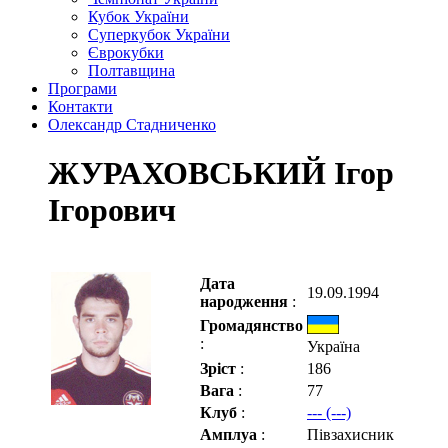
Кубок України
Суперкубок України
Єврокубки
Полтавщина
Програми
Контакти
Олександр Стадниченко
ЖУРАХОВСЬКИЙ Ігор
Ігорович
Дата
19.09.1994
народження
:
Громадянство
:
Україна
Зріст
:
186
Вага
:
77
Клуб
:
--- (---)
Амплуа
:
Півзахисник