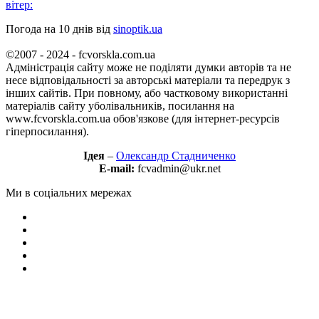
вітер:
Погода на 10 днів від
sinoptik.ua
©2007 - 2024 - fcvorskla.com.ua
Адміністрація сайту може не поділяти думки авторів та не
несе відповідальності за авторські матеріали та передрук з
інших сайтів. При повному, або частковому використанні
матеріалів сайту уболівальників, посилання на
www.fcvorskla.com.ua обов'язкове (для інтернет-ресурсів
гіперпосилання).
Ідея
–
Олександр Стадниченко
E-mail:
fcvadmin@ukr.net
Ми в соціальних мережах