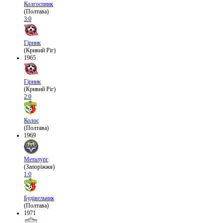
Колгоспник
(Полтава)
3:0
Гірник
(Кривий Ріг)
1965
Гірник
(Кривий Ріг)
2:0
Колос
(Полтава)
1969
Металург
(Запоріжжя)
1:0
Будівельник
(Полтава)
1971