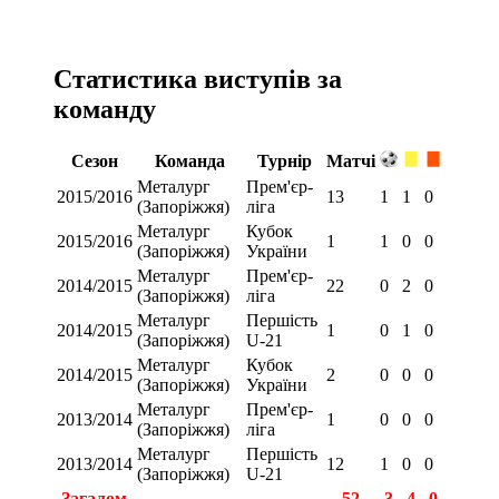
Статистика виступів за
команду
Сезон
Команда
Турнір
Матчі
Металург
Прем'єр-
2015/2016
13
1
1
0
(Запоріжжя)
ліга
Металург
Кубок
2015/2016
1
1
0
0
(Запоріжжя)
України
Металург
Прем'єр-
2014/2015
22
0
2
0
(Запоріжжя)
ліга
Металург
Першість
2014/2015
1
0
1
0
(Запоріжжя)
U-21
Металург
Кубок
2014/2015
2
0
0
0
(Запоріжжя)
України
Металург
Прем'єр-
2013/2014
1
0
0
0
(Запоріжжя)
ліга
Металург
Першість
2013/2014
12
1
0
0
(Запоріжжя)
U-21
Загалом
52
3
4
0