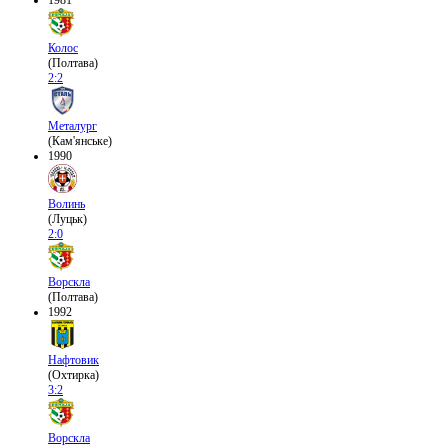
Колос
(Полтава)
2:2
Металург
(Кам'янське)
1990
Волинь
(Луцьк)
2:0
Ворскла
(Полтава)
1992
Нафтовик
(Охтирка)
3:2
Ворскла