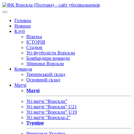
Головна
Новини
Клуб
Візитка
ІСТОРІЯ
Стадіон
Усі футболісти Ворскли
Бомбардири команди
Збірники Ворскли
Команда
Тренерський склад
Основний склад
Матчі
Матчі
Усі матчі “Ворскли”
Усі матчі “Ворскли” U21
Усі матчі “Ворскли” U19
Усі матчі “Ворскла-2”
Турніри
Чемпіонат України