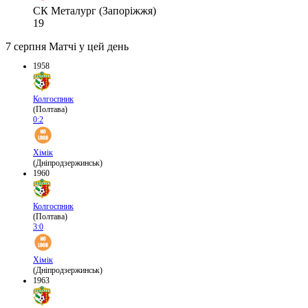
СК Металург (Запоріжжя)
19
7 серпня
Матчі у цей день
1958
Колгоспник
(Полтава)
0:2
Хімік
(Дніпродзержинськ)
1960
Колгоспник
(Полтава)
3:0
Хімік
(Дніпродзержинськ)
1963