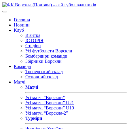
Головна
Новини
Клуб
Візитка
ІСТОРІЯ
Стадіон
Усі футболісти Ворскли
Бомбардири команди
Збірники Ворскли
Команда
Тренерський склад
Основний склад
Матчі
Матчі
Усі матчі “Ворскли”
Усі матчі “Ворскли” U21
Усі матчі “Ворскли” U19
Усі матчі “Ворскла-2”
Турніри
Чемпіонат України