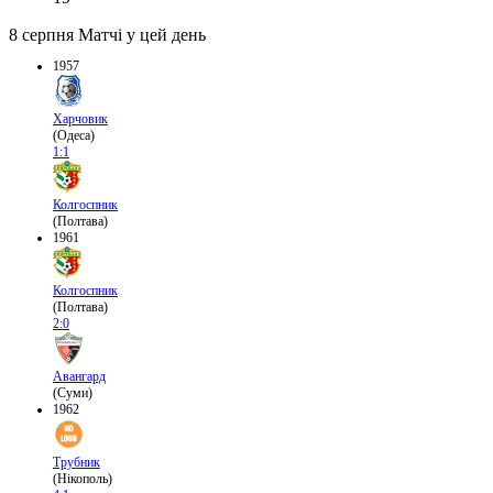
8 серпня
Матчі у цей день
1957
Харчовик
(Одеса)
1:1
Колгоспник
(Полтава)
1961
Колгоспник
(Полтава)
2:0
Авангард
(Суми)
1962
Трубник
(Нікополь)