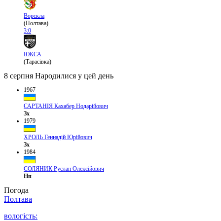
Ворскла
(Полтава)
3:0
ЮКСА
(Тарасівка)
8 серпня
Народилися у цей день
1967
САРТАНІЯ Кахабер Нодарійович
Зх
1979
ХРОЛЬ Геннадій Юрійович
Зх
1984
СОЛЯНИК Руслан Олексійович
Нп
Погода
Полтава
вологість: