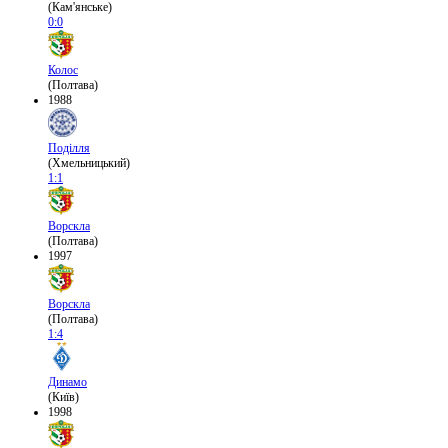
(Кам'янське)
0:0
Колос
(Полтава)
1988
Поділля
(Хмельницький)
1:1
Ворскла
(Полтава)
1997
Ворскла
(Полтава)
1:4
Динамо
(Київ)
1998