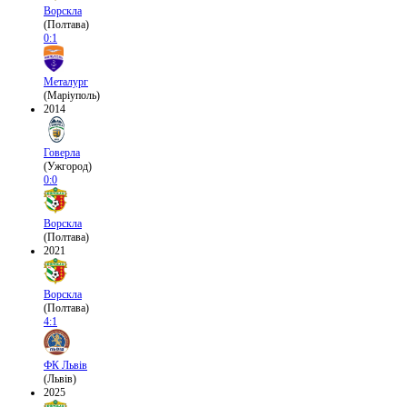
Ворскла
(Полтава)
0:1
Металург
(Маріуполь)
2014
Говерла
(Ужгород)
0:0
Ворскла
(Полтава)
2021
Ворскла
(Полтава)
4:1
ФК Львів
(Львів)
2025