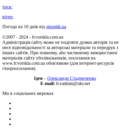
тиск:
вітер:
Погода на 10 днів від
sinoptik.ua
©2007 - 2024 - fcvorskla.com.ua
Адміністрація сайту може не поділяти думки авторів та не
несе відповідальності за авторські матеріали та передрук з
інших сайтів. При повному, або частковому використанні
матеріалів сайту уболівальників, посилання на
www.fcvorskla.com.ua обов'язкове (для інтернет-ресурсів
гіперпосилання).
Ідея
–
Олександр Стадниченко
E-mail:
fcvadmin@ukr.net
Ми в соціальних мережах