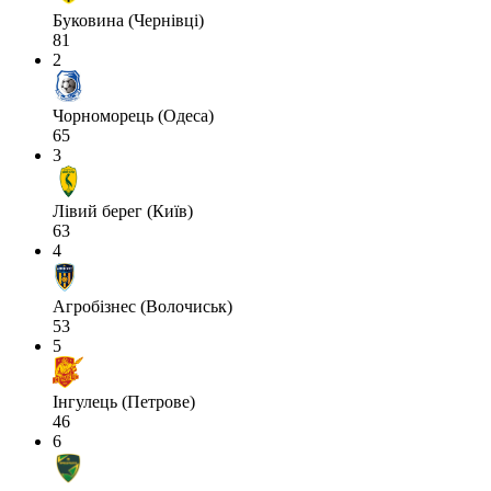
Буковина (Чернівці)
81
2
Чорноморець (Одеса)
65
3
Лівий берег (Київ)
63
4
Агробізнес (Волочиськ)
53
5
Інгулець (Петрове)
46
6