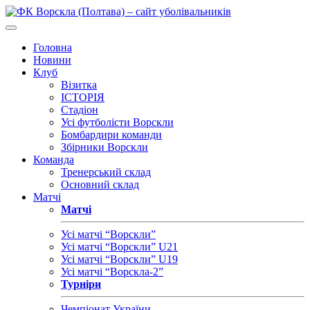
Головна
Новини
Клуб
Візитка
ІСТОРІЯ
Стадіон
Усі футболісти Ворскли
Бомбардири команди
Збірники Ворскли
Команда
Тренерський склад
Основний склад
Матчі
Матчі
Усі матчі “Ворскли”
Усі матчі “Ворскли” U21
Усі матчі “Ворскли” U19
Усі матчі “Ворскла-2”
Турніри
Чемпіонат України