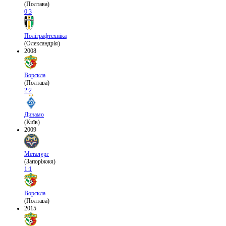
(Полтава)
0:3
Поліграфтехніка
(Олександрія)
2008
Ворскла
(Полтава)
2:2
Динамо
(Київ)
2009
Металург
(Запоріжжя)
1:1
Ворскла
(Полтава)
2015