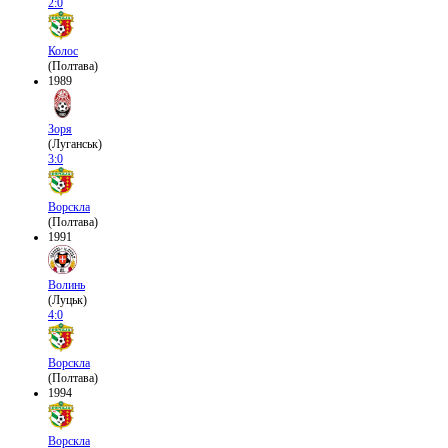
2:0
Колос
(Полтава)
1989
Зоря
(Луганськ)
3:0
Ворскла
(Полтава)
1991
Волинь
(Луцьк)
4:0
Ворскла
(Полтава)
1994
Ворскла