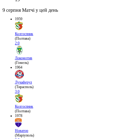
9 серпня
Матчі у цей день
1959
Колгоспник
(Полтава)
2:0
Локомотив
(Гомель)
1964
Лучаферул
(Тирасполь)
3:0
Колгоспник
(Полтава)
1978
Новатор
(Маріуполь)