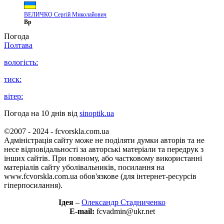
ВЕЛИЧКО Сергій Миколайович
Вр
Погода
Полтава
вологість:
тиск:
вітер:
Погода на 10 днів від
sinoptik.ua
©2007 - 2024 - fcvorskla.com.ua
Адміністрація сайту може не поділяти думки авторів та не
несе відповідальності за авторські матеріали та передрук з
інших сайтів. При повному, або частковому використанні
матеріалів сайту уболівальників, посилання на
www.fcvorskla.com.ua обов'язкове (для інтернет-ресурсів
гіперпосилання).
Ідея
–
Олександр Стадниченко
E-mail:
fcvadmin@ukr.net