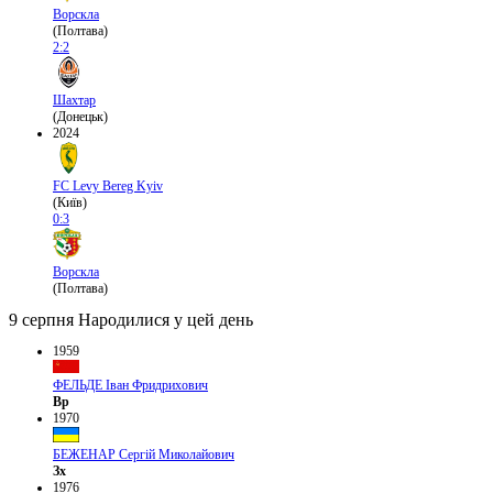
Ворскла
(Полтава)
2:2
Шахтар
(Донецьк)
2024
FC Levy Bereg Kyiv
(Київ)
0:3
Ворскла
(Полтава)
9 серпня
Народилися у цей день
1959
ФЕЛЬДЕ Іван Фридрихович
Вр
1970
БЕЖЕНАР Сергій Миколайович
Зх
1976