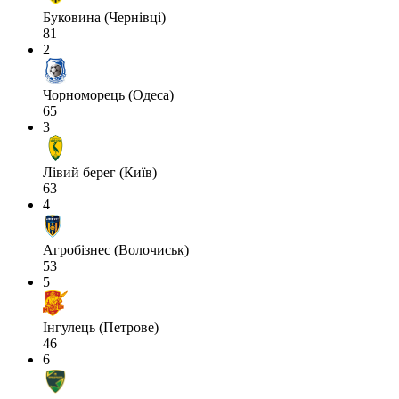
Буковина (Чернівці)
81
2
Чорноморець (Одеса)
65
3
Лівий берег (Київ)
63
4
Агробізнес (Волочиськ)
53
5
Інгулець (Петрове)
46
6