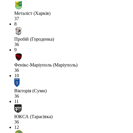
Металіст (Харків)
37
8
Пробій (Городенка)
36
9
Фенікс-Маріуполь (Маріуполь)
36
10
Вікторія (Суми)
36
11
ЮКСА (Тарасівка)
36
12