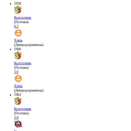
1958
Колгоспник
(Полтава)
0:2
Хімік
(Дніпродзержинськ)
1960
Колгоспник
(Полтава)
3:0
Хімік
(Дніпродзержинськ)
1963
Колгоспник
(Полтава)
3:0