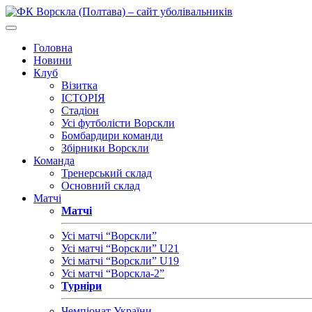
Головна
Новини
Клуб
Візитка
ІСТОРІЯ
Стадіон
Усі футболісти Ворскли
Бомбардири команди
Збірники Ворскли
Команда
Тренерський склад
Основний склад
Матчі
Матчі
Усі матчі “Ворскли”
Усі матчі “Ворскли” U21
Усі матчі “Ворскли” U19
Усі матчі “Ворскла-2”
Турніри
Чемпіонат України