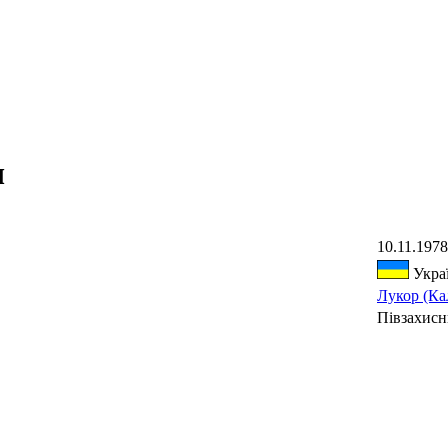
ч
10.11.1978
Укра
Лукор (Ка
Півзахис