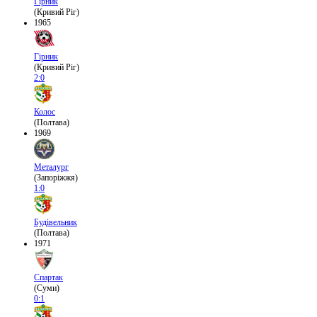
Гірник
(Кривий Ріг)
1965
Гірник
(Кривий Ріг)
2:0
Колос
(Полтава)
1969
Металург
(Запоріжжя)
1:0
Будівельник
(Полтава)
1971
Спартак
(Суми)
0:1