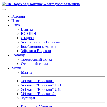
Головна
Новини
Клуб
Візитка
ІСТОРІЯ
Стадіон
Усі футболісти Ворскли
Бомбардири команди
Збірники Ворскли
Команда
Тренерський склад
Основний склад
Матчі
Матчі
Усі матчі “Ворскли”
Усі матчі “Ворскли” U21
Усі матчі “Ворскли” U19
Усі матчі “Ворскла-2”
Турніри
Чемпіонат України