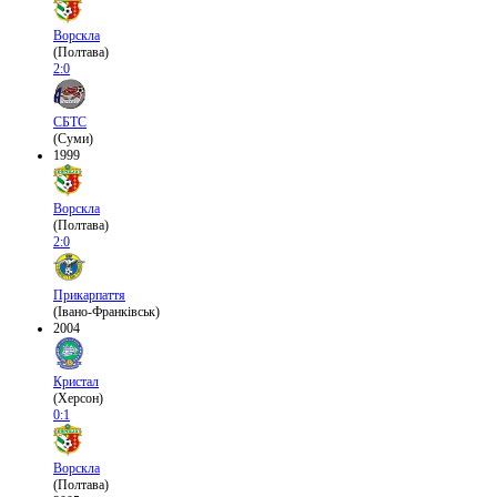
Ворскла
(Полтава)
2:0
СБТС
(Суми)
1999
Ворскла
(Полтава)
2:0
Прикарпаття
(Івано-Франківськ)
2004
Кристал
(Херсон)
0:1
Ворскла
(Полтава)