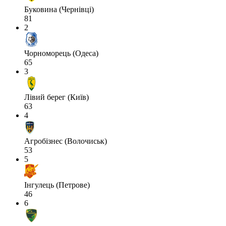
Буковина (Чернівці)
81
2
Чорноморець (Одеса)
65
3
Лівий берег (Київ)
63
4
Агробізнес (Волочиськ)
53
5
Інгулець (Петрове)
46
6