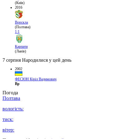
(Київ)
2016
Ворскла
(Полтава)
1:1
Карпати
(Львів)
7 серпня
Народилися у цей день
2002
ФЕСЮН Кіріл Вадимович
Вр
Погода
Полтава
вологість:
тиск:
вітер: