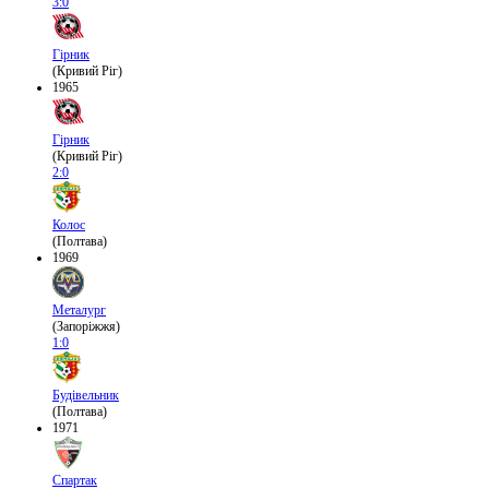
3:0
Гірник
(Кривий Ріг)
1965
Гірник
(Кривий Ріг)
2:0
Колос
(Полтава)
1969
Металург
(Запоріжжя)
1:0
Будівельник
(Полтава)
1971
Спартак