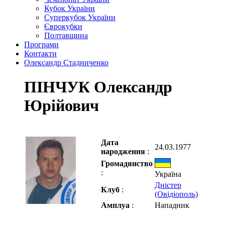
Кубок України
Суперкубок України
Єврокубки
Полтавщина
Програми
Контакти
Олександр Стадниченко
ПІНЧУК Олександр
Юрійович
Дата
24.03.1977
народження
:
Громадянство
:
Україна
Дністер
Клуб
:
(Овідіополь)
Амплуа
:
Нападник