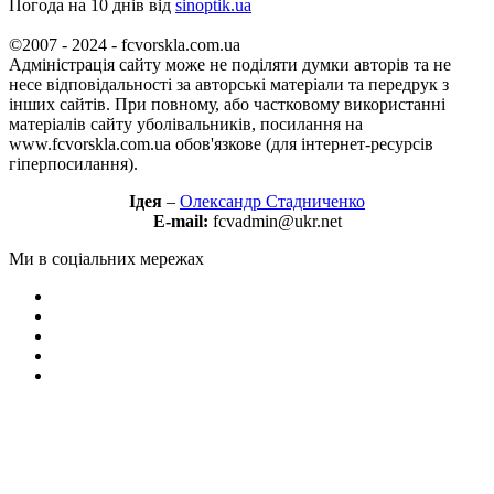
Погода на 10 днів від
sinoptik.ua
©2007 - 2024 - fcvorskla.com.ua
Адміністрація сайту може не поділяти думки авторів та не
несе відповідальності за авторські матеріали та передрук з
інших сайтів. При повному, або частковому використанні
матеріалів сайту уболівальників, посилання на
www.fcvorskla.com.ua обов'язкове (для інтернет-ресурсів
гіперпосилання).
Ідея
–
Олександр Стадниченко
E-mail:
fcvadmin@ukr.net
Ми в соціальних мережах