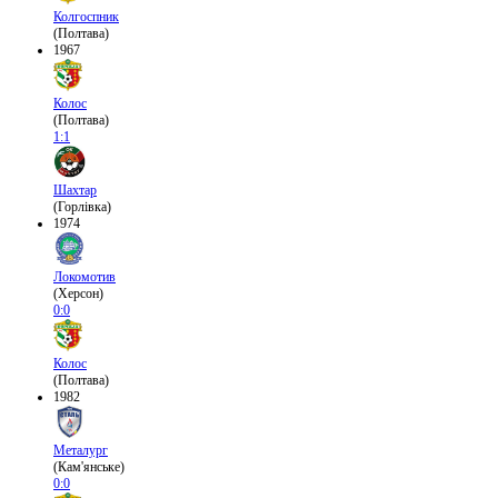
Колгоспник
(Полтава)
1967
Колос
(Полтава)
1:1
Шахтар
(Горлівка)
1974
Локомотив
(Херсон)
0:0
Колос
(Полтава)
1982
Металург
(Кам'янське)
0:0