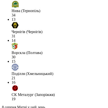
Нива (Тернопіль)
34
13
Чернігів (Чернігів)
31
14
Ворскла (Полтава)
30
15
Поділля (Хмельницький)
21
16
СК Металург (Запоріжжя)
19
8 серпня
Матчі у цей день