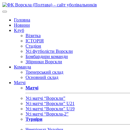
Головна
Новини
Клуб
Візитка
ІСТОРІЯ
Стадіон
Усі футболісти Ворскли
Бомбардири команди
Збірники Ворскли
Команда
Тренерський склад
Основний склад
Матчі
Матчі
Усі матчі “Ворскли”
Усі матчі “Ворскли” U21
Усі матчі “Ворскли” U19
Усі матчі “Ворскла-2”
Турніри
Чемпіонат України