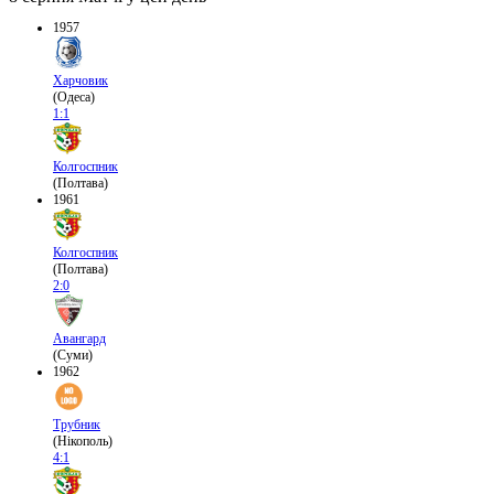
1957
Харчовик
(Одеса)
1:1
Колгоспник
(Полтава)
1961
Колгоспник
(Полтава)
2:0
Авангард
(Суми)
1962
Трубник
(Нікополь)
4:1