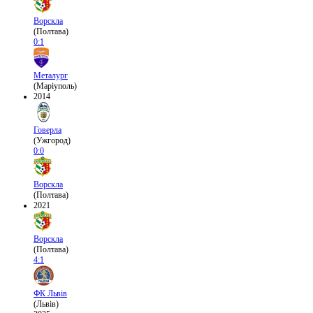
Ворскла
(Полтава)
0:1
Металург
(Маріуполь)
2014
Говерла
(Ужгород)
0:0
Ворскла
(Полтава)
2021
Ворскла
(Полтава)
4:1
ФК Львів
(Львів)