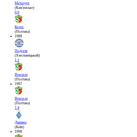
Металург
(Кам'янське)
0:0
Колос
(Полтава)
1988
Поділля
(Хмельницький)
1:1
Ворскла
(Полтава)
1997
Ворскла
(Полтава)
1:4
Динамо
(Київ)
1998