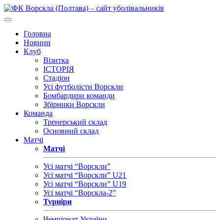
Головна
Новини
Клуб
Візитка
ІСТОРІЯ
Стадіон
Усі футболісти Ворскли
Бомбардири команди
Збірники Ворскли
Команда
Тренерський склад
Основний склад
Матчі
Матчі
Усі матчі “Ворскли”
Усі матчі “Ворскли” U21
Усі матчі “Ворскли” U19
Усі матчі “Ворскла-2”
Турніри
Чемпіонат України