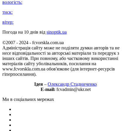
вологість:
тиск:
вітер:
Погода на 10 днів від
sinoptik.ua
©2007 - 2024 - fcvorskla.com.ua
Адміністрація сайту може не поділяти думки авторів та не
несе відповідальності за авторські матеріали та передрук з
інших сайтів. При повному, або частковому використанні
матеріалів сайту уболівальників, посилання на
www.fcvorskla.com.ua обов'язкове (для інтернет-ресурсів
гіперпосилання).
Ідея
–
Олександр Стадниченко
E-mail:
fcvadmin@ukr.net
Ми в соціальних мережах