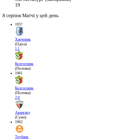
19
8 серпня
Матчі у цей день
1957
Харчовик
(Одеса)
1:1
Колгоспник
(Полтава)
1961
Колгоспник
(Полтава)
2:0
Авангард
(Суми)
1962
Трубник