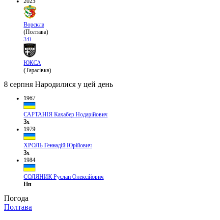
2025
Ворскла
(Полтава)
3:0
ЮКСА
(Тарасівка)
8 серпня
Народилися у цей день
1967
САРТАНІЯ Кахабер Нодарійович
Зх
1979
ХРОЛЬ Геннадій Юрійович
Зх
1984
СОЛЯНИК Руслан Олексійович
Нп
Погода
Полтава