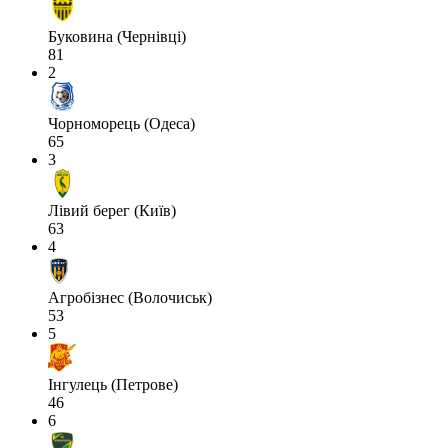
Буковина (Чернівці)
81
2
Чорноморець (Одеса)
65
3
Лівий берег (Київ)
63
4
Агробізнес (Волочиськ)
53
5
Інгулець (Петрове)
46
6