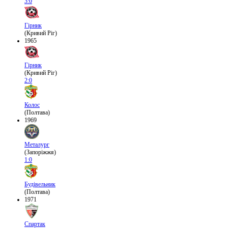
3:0
Гірник
(Кривий Ріг)
1965
Гірник
(Кривий Ріг)
2:0
Колос
(Полтава)
1969
Металург
(Запоріжжя)
1:0
Будівельник
(Полтава)
1971
Спартак