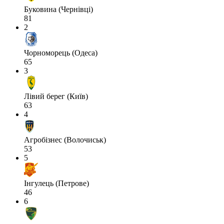
Буковина (Чернівці)
81
2
Чорноморець (Одеса)
65
3
Лівий берег (Київ)
63
4
Агробізнес (Волочиськ)
53
5
Інгулець (Петрове)
46
6