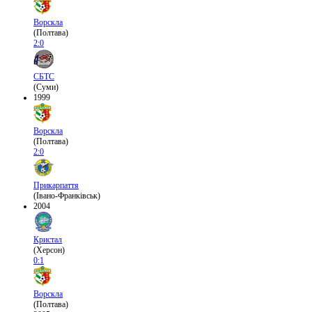
Ворскла
(Полтава)
2:0
СБТС
(Суми)
1999
Ворскла
(Полтава)
2:0
Прикарпаття
(Івано-Франківськ)
2004
Кристал
(Херсон)
0:1
Ворскла
(Полтава)