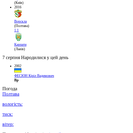
(Київ)
2016
Ворскла
(Полтава)
1:1
Карпати
(Львів)
7 серпня
Народилися у цей день
2002
ФЕСЮН Кіріл Вадимович
Вр
Погода
Полтава
вологість:
тиск:
вітер: