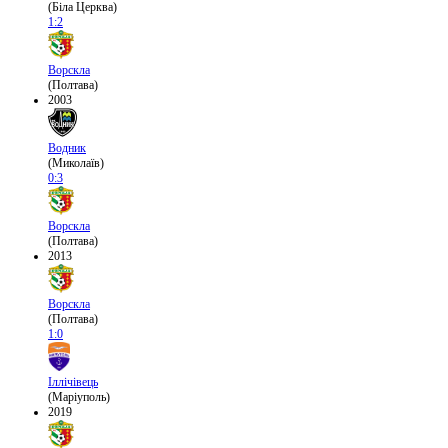
(Біла Церква)
1:2
Ворскла
(Полтава)
2003
Водник
(Миколаїв)
0:3
Ворскла
(Полтава)
2013
Ворскла
(Полтава)
1:0
Іллічівець
(Маріуполь)
2019