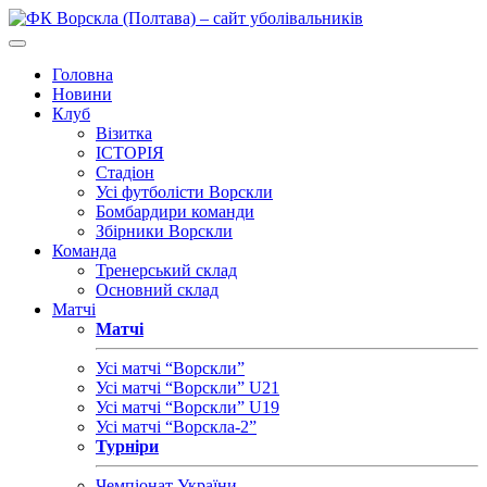
Головна
Новини
Клуб
Візитка
ІСТОРІЯ
Стадіон
Усі футболісти Ворскли
Бомбардири команди
Збірники Ворскли
Команда
Тренерський склад
Основний склад
Матчі
Матчі
Усі матчі “Ворскли”
Усі матчі “Ворскли” U21
Усі матчі “Ворскли” U19
Усі матчі “Ворскла-2”
Турніри
Чемпіонат України