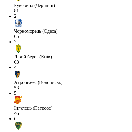
Буковина (Чернівці)
81
2
Чорноморець (Одеса)
65
3
Лівий берег (Київ)
63
4
Агробізнес (Волочиськ)
53
5
Інгулець (Петрове)
46
6