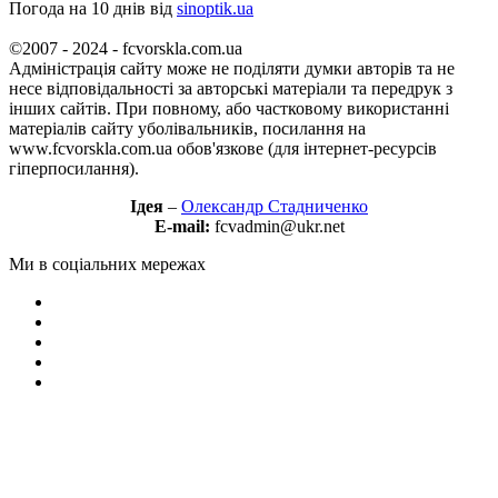
Погода на 10 днів від
sinoptik.ua
©2007 - 2024 - fcvorskla.com.ua
Адміністрація сайту може не поділяти думки авторів та не
несе відповідальності за авторські матеріали та передрук з
інших сайтів. При повному, або частковому використанні
матеріалів сайту уболівальників, посилання на
www.fcvorskla.com.ua обов'язкове (для інтернет-ресурсів
гіперпосилання).
Ідея
–
Олександр Стадниченко
E-mail:
fcvadmin@ukr.net
Ми в соціальних мережах