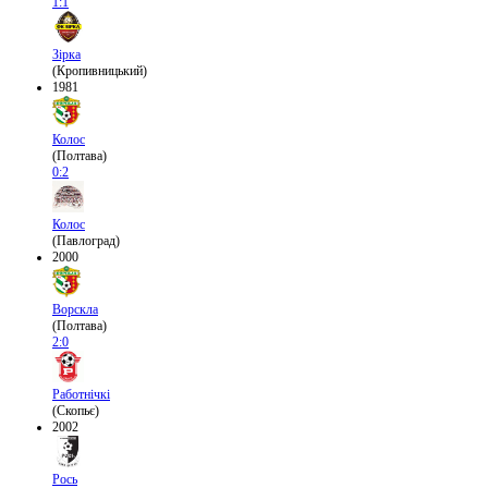
1:1
Зірка
(Кропивницький)
1981
Колос
(Полтава)
0:2
Колос
(Павлоград)
2000
Ворскла
(Полтава)
2:0
Работнічкі
(Скопьє)
2002
Рось