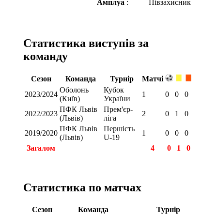
Амплуа
:
Півзахисник
Статистика виступів за
команду
Сезон
Команда
Турнір
Матчі
Оболонь
Кубок
2023/2024
1
0
0
0
(Київ)
України
ПФК Львів
Прем'єр-
2022/2023
2
0
1
0
(Львів)
ліга
ПФК Львів
Першість
2019/2020
1
0
0
0
(Львів)
U-19
Загалом
4
0
1
0
Статистика по матчах
Сезон
Команда
Турнір