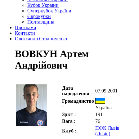
Кубок України
Суперкубок України
Єврокубки
Полтавщина
Програми
Контакти
Олександр Стадниченко
ВОВКУН Артем
Андрійович
Дата
07.09.2001
народження
:
Громадянство
:
Україна
Зріст
:
191
Вага
:
76
ПФК Львів
Клуб
:
(Львів)