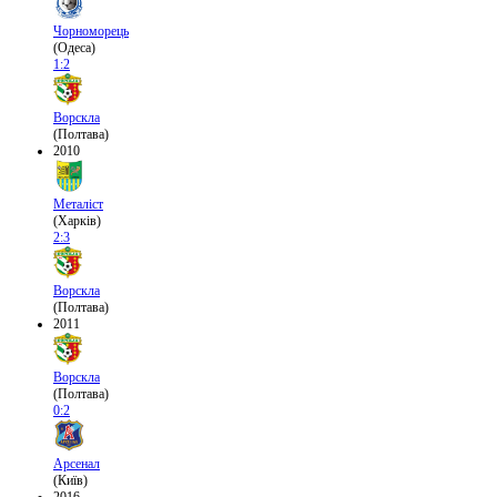
Чорноморець
(Одеса)
1:2
Ворскла
(Полтава)
2010
Металіст
(Харків)
2:3
Ворскла
(Полтава)
2011
Ворскла
(Полтава)
0:2
Арсенал
(Київ)