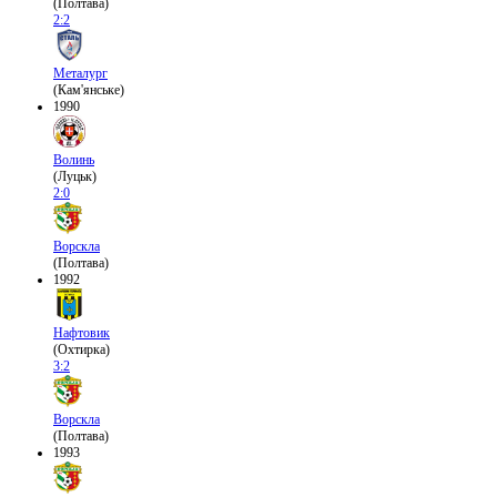
(Полтава)
2:2
Металург
(Кам'янське)
1990
Волинь
(Луцьк)
2:0
Ворскла
(Полтава)
1992
Нафтовик
(Охтирка)
3:2
Ворскла
(Полтава)
1993