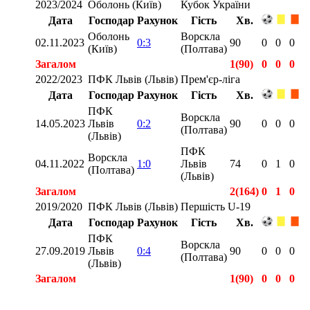
2023/2024
Оболонь (Київ)
Кубок України
Дата
Господар
Рахунок
Гість
Хв.
Оболонь
Ворскла
02.11.2023
0:3
90
0
0
0
(Київ)
(Полтава)
Загалом
1(90)
0
0
0
2022/2023
ПФК Львів (Львів)
Прем'єр-ліга
Дата
Господар
Рахунок
Гість
Хв.
ПФК
Ворскла
14.05.2023
Львів
0:2
90
0
0
0
(Полтава)
(Львів)
ПФК
Ворскла
04.11.2022
1:0
Львів
74
0
1
0
(Полтава)
(Львів)
Загалом
2(164)
0
1
0
2019/2020
ПФК Львів (Львів)
Першість U-19
Дата
Господар
Рахунок
Гість
Хв.
ПФК
Ворскла
27.09.2019
Львів
0:4
90
0
0
0
(Полтава)
(Львів)
Загалом
1(90)
0
0
0
Загалом
4(344)
0
1
0