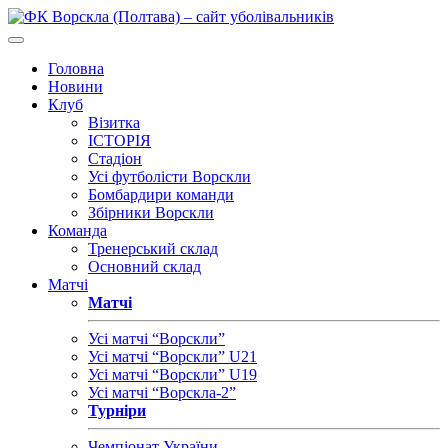
Головна
Новини
Клуб
Візитка
ІСТОРІЯ
Стадіон
Усі футболісти Ворскли
Бомбардири команди
Збірники Ворскли
Команда
Тренерський склад
Основний склад
Матчі
Матчі
Усі матчі “Ворскли”
Усі матчі “Ворскли” U21
Усі матчі “Ворскли” U19
Усі матчі “Ворскла-2”
Турніри
Чемпіонат України