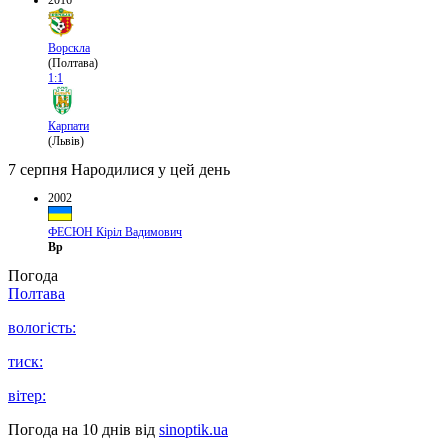
2016
Ворскла
(Полтава)
1:1
Карпати
(Львів)
7 серпня
Народилися у цей день
2002
ФЕСЮН Кіріл Вадимович
Вр
Погода
Полтава
вологість:
тиск:
вітер:
Погода на 10 днів від
sinoptik.ua