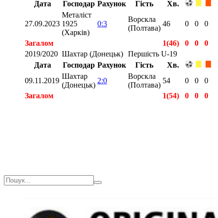
Дата
Господар
Рахунок
Гість
Хв.
Металіст
Ворскла
27.09.2023
1925
0:3
46
0
0
0
(Полтава)
(Харків)
Загалом
1(46)
0
0
0
2019/2020
Шахтар (Донецьк)
Першість U-19
Дата
Господар
Рахунок
Гість
Хв.
Шахтар
Ворскла
09.11.2019
2:0
54
0
0
0
(Донецьк)
(Полтава)
Загалом
1(54)
0
0
0
Загалом
2(100)
0
0
0