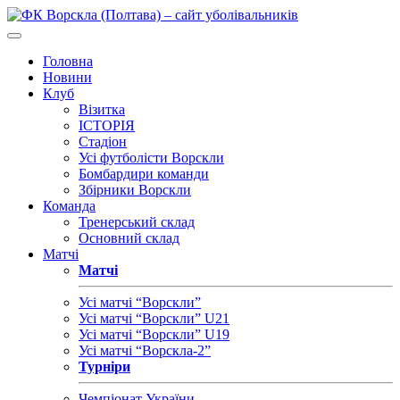
Головна
Новини
Клуб
Візитка
ІСТОРІЯ
Стадіон
Усі футболісти Ворскли
Бомбардири команди
Збірники Ворскли
Команда
Тренерський склад
Основний склад
Матчі
Матчі
Усі матчі “Ворскли”
Усі матчі “Ворскли” U21
Усі матчі “Ворскли” U19
Усі матчі “Ворскла-2”
Турніри
Чемпіонат України