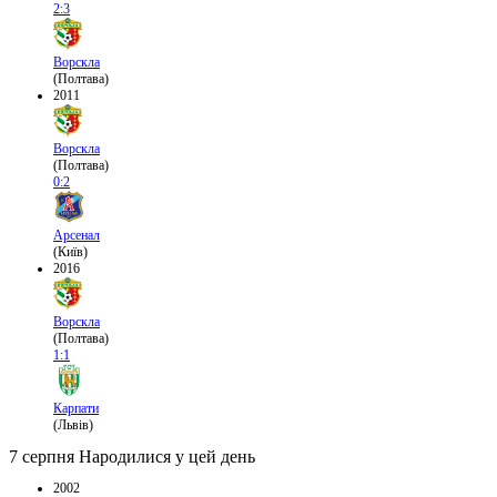
2:3
Ворскла
(Полтава)
2011
Ворскла
(Полтава)
0:2
Арсенал
(Київ)
2016
Ворскла
(Полтава)
1:1
Карпати
(Львів)
7 серпня
Народилися у цей день
2002