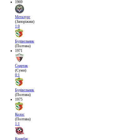
1969
Металург
(Запоріжжя)
1:0
Будівельник
(Полтава)
1971
Спартак
(Суми)
0:1
Будівельник
(Полтава)
1975
Колос
(Полтава)
1:1
Кривбас