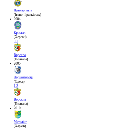
Прикарпаття
(Івано-Франківськ)
2004
Кристал
(Херсон)
0:1
Ворскла
(Полтава)
2005
Чорноморець
(Одеса)
1:2
Ворскла
(Полтава)
2010
Металіст
(Харків)