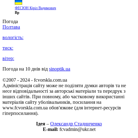
ФЕСЮН Кіріл Вадимович
Вр
Погода
Полтава
вологість:
тиск:
вітер:
Погода на 10 днів від
sinoptik.ua
©2007 - 2024 - fcvorskla.com.ua
Адміністрація сайту може не поділяти думки авторів та не
несе відповідальності за авторські матеріали та передрук з
інших сайтів. При повному, або частковому використанні
матеріалів сайту уболівальників, посилання на
www.fcvorskla.com.ua обов'язкове (для інтернет-ресурсів
гіперпосилання).
Ідея
–
Олександр Стадниченко
E-mail:
fcvadmin@ukr.net