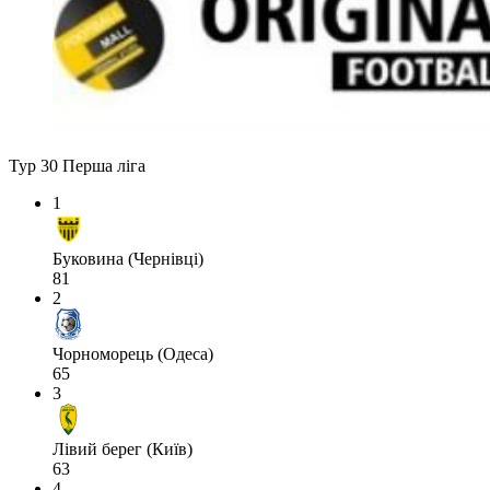
Тур 30
Перша ліга
1
Буковина (Чернівці)
81
2
Чорноморець (Одеса)
65
3
Лівий берег (Київ)
63
4