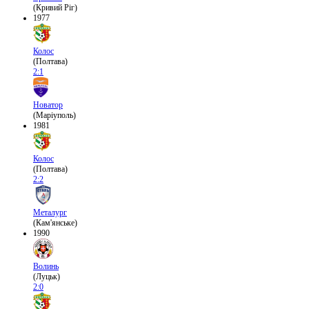
(Кривий Ріг)
1977
Колос
(Полтава)
2:1
Новатор
(Маріуполь)
1981
Колос
(Полтава)
2:2
Металург
(Кам'янське)
1990
Волинь
(Луцьк)
2:0