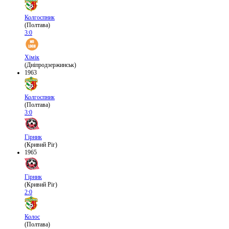
Колгоспник
(Полтава)
3:0
Хімік
(Дніпродзержинськ)
1963
Колгоспник
(Полтава)
3:0
Гірник
(Кривий Ріг)
1965
Гірник
(Кривий Ріг)
2:0
Колос
(Полтава)