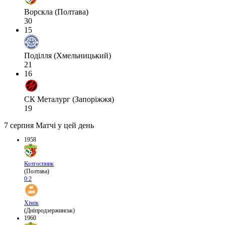
Ворскла (Полтава)
30
15
Поділля (Хмельницький)
21
16
СК Металург (Запоріжжя)
19
7 серпня
Матчі у цей день
1958
Колгоспник
(Полтава)
0:2
Хімік
(Дніпродзержинськ)
1960