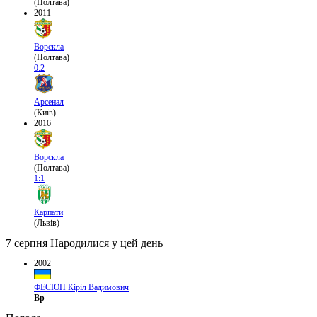
(Полтава)
2011
Ворскла
(Полтава)
0:2
Арсенал
(Київ)
2016
Ворскла
(Полтава)
1:1
Карпати
(Львів)
7 серпня
Народилися у цей день
2002
ФЕСЮН Кіріл Вадимович
Вр