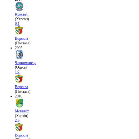
Кристал
(Херсон)
0:1
Ворскла
(Полтава)
2005
Чорноморець
(Одеса)
1:2
Ворскла
(Полтава)
2010
Металіст
(Харків)
2:3
Ворскла