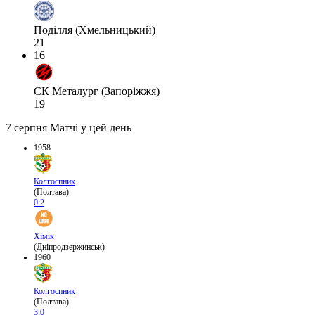
Поділля (Хмельницький)
21
16
СК Металург (Запоріжжя)
19
7 серпня
Матчі у цей день
1958
Колгоспник
(Полтава)
0:2
Хімік
(Дніпродзержинськ)
1960
Колгоспник
(Полтава)
3:0