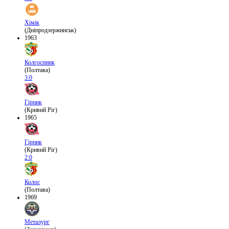
Хімік
(Дніпродзержинськ)
1963
Колгоспник
(Полтава)
3:0
Гірник
(Кривий Ріг)
1965
Гірник
(Кривий Ріг)
2:0
Колос
(Полтава)
1969
Металург