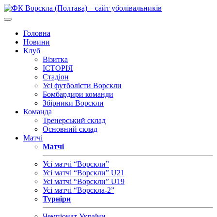
Головна
Новини
Клуб
Візитка
ІСТОРІЯ
Стадіон
Усі футболісти Ворскли
Бомбардири команди
Збірники Ворскли
Команда
Тренерський склад
Основний склад
Матчі
Матчі
Усі матчі “Ворскли”
Усі матчі “Ворскли” U21
Усі матчі “Ворскли” U19
Усі матчі “Ворскла-2”
Турніри
Чемпіонат України