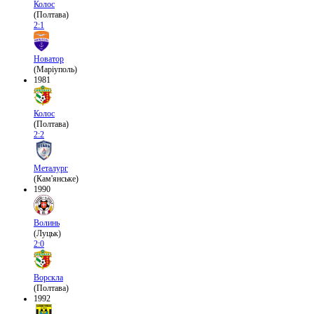
Колос
(Полтава)
2:1
Новатор
(Маріуполь)
1981
Колос
(Полтава)
2:2
Металург
(Кам'янське)
1990
Волинь
(Луцьк)
2:0
Ворскла
(Полтава)
1992