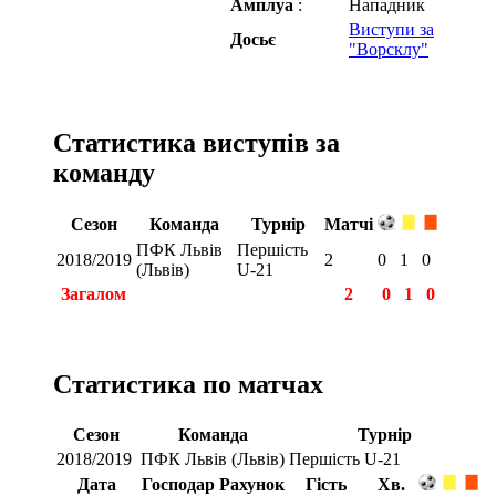
Амплуа
:
Нападник
Виступи за
Досьє
"Ворсклу"
Статистика виступів за
команду
Сезон
Команда
Турнір
Матчі
ПФК Львів
Першість
2018/2019
2
0
1
0
(Львів)
U-21
Загалом
2
0
1
0
Статистика по матчах
Сезон
Команда
Турнір
2018/2019
ПФК Львів (Львів)
Першість U-21
Дата
Господар
Рахунок
Гість
Хв.