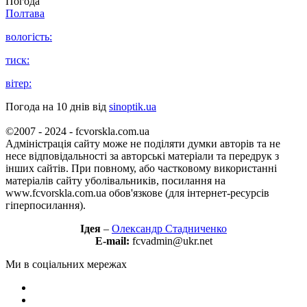
Погода
Полтава
вологість:
тиск:
вітер:
Погода на 10 днів від
sinoptik.ua
©2007 - 2024 - fcvorskla.com.ua
Адміністрація сайту може не поділяти думки авторів та не
несе відповідальності за авторські матеріали та передрук з
інших сайтів. При повному, або частковому використанні
матеріалів сайту уболівальників, посилання на
www.fcvorskla.com.ua обов'язкове (для інтернет-ресурсів
гіперпосилання).
Ідея
–
Олександр Стадниченко
E-mail:
fcvadmin@ukr.net
Ми в соціальних мережах