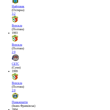
Нафтовик
(Охтирка)
3:2
Ворскла
(Полтава)
1993
Ворскла
(Полтава)
2:0
СБТС
(Суми)
1999
Ворскла
(Полтава)
2:0
Прикарпаття
(Івано-Франківськ)
2004