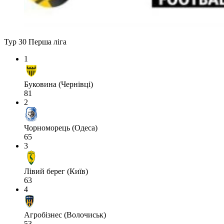
Тур 30
Перша ліга
1
Буковина (Чернівці)
81
2
Чорноморець (Одеса)
65
3
Лівий берег (Київ)
63
4
Агробізнес (Волочиськ)
53