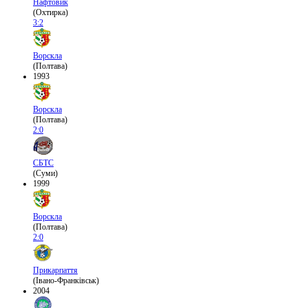
Нафтовик
(Охтирка)
3:2
Ворскла
(Полтава)
1993
Ворскла
(Полтава)
2:0
СБТС
(Суми)
1999
Ворскла
(Полтава)
2:0
Прикарпаття
(Івано-Франківськ)
2004