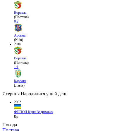
Ворскла
(Полтава)
0:2
Арсенал
(Київ)
2016
Ворскла
(Полтава)
1:1
Карпати
(Львів)
7 серпня
Народилися у цей день
2002
ФЕСЮН Кіріл Вадимович
Вр
Погода
Полтава