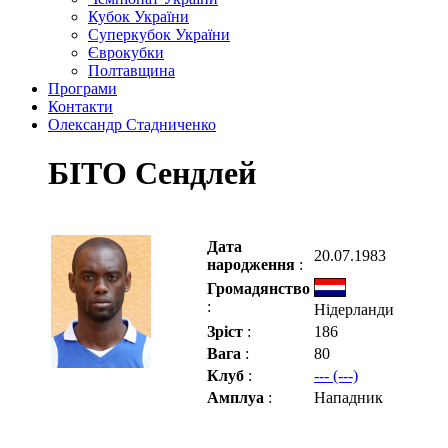
Кубок України
Суперкубок України
Єврокубки
Полтавщина
Програми
Контакти
Олександр Стадниченко
БІТО Сендлей
Дата
20.07.1983
народження
:
Громадянство
:
Нідерланди
Зріст
:
186
Вага
:
80
Клуб
:
--- (---)
Амплуа
:
Нападник