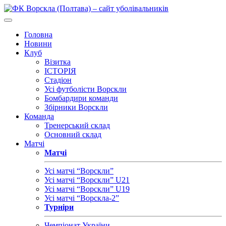
Головна
Новини
Клуб
Візитка
ІСТОРІЯ
Стадіон
Усі футболісти Ворскли
Бомбардири команди
Збірники Ворскли
Команда
Тренерський склад
Основний склад
Матчі
Матчі
Усі матчі “Ворскли”
Усі матчі “Ворскли” U21
Усі матчі “Ворскли” U19
Усі матчі “Ворскла-2”
Турніри
Чемпіонат України