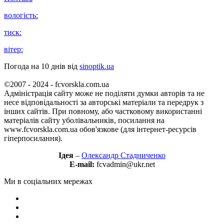
вологість:
тиск:
вітер:
Погода на 10 днів від
sinoptik.ua
©2007 - 2024 - fcvorskla.com.ua
Адміністрація сайту може не поділяти думки авторів та не
несе відповідальності за авторські матеріали та передрук з
інших сайтів. При повному, або частковому використанні
матеріалів сайту уболівальників, посилання на
www.fcvorskla.com.ua обов'язкове (для інтернет-ресурсів
гіперпосилання).
Ідея
–
Олександр Стадниченко
E-mail:
fcvadmin@ukr.net
Ми в соціальних мережах