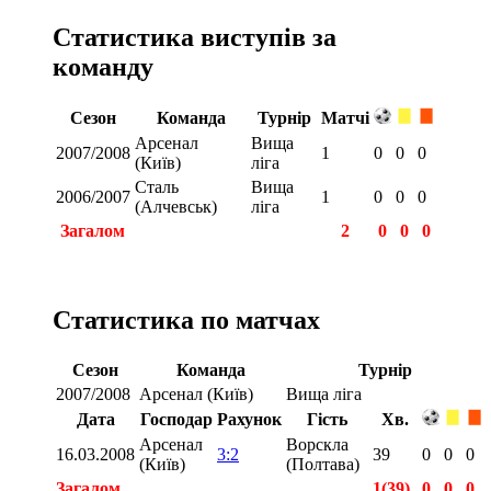
Статистика виступів за
команду
Сезон
Команда
Турнір
Матчі
Арсенал
Вища
2007/2008
1
0
0
0
(Київ)
ліга
Сталь
Вища
2006/2007
1
0
0
0
(Алчевськ)
ліга
Загалом
2
0
0
0
Статистика по матчах
Сезон
Команда
Турнір
2007/2008
Арсенал (Київ)
Вища ліга
Дата
Господар
Рахунок
Гість
Хв.
Арсенал
Ворскла
16.03.2008
3:2
39
0
0
0
(Київ)
(Полтава)
Загалом
1(39)
0
0
0