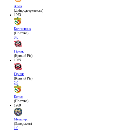
Хімік
(Дніпродзержинськ)
1963
Колгоспник
(Полтава)
3:0
Гірник
(Кривий Ріг)
1965
Гірник
(Кривий Ріг)
2:0
Колос
(Полтава)
1969
Металург
(Запоріжжя)
1:0