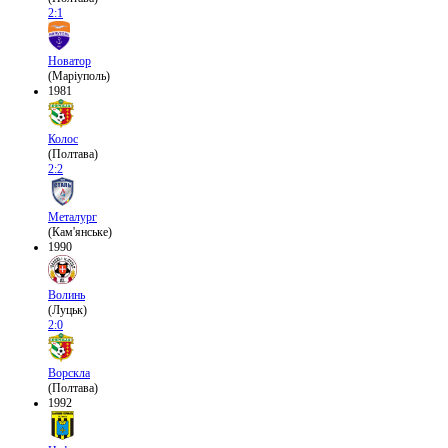
2:1
Новатор
(Маріуполь)
1981
Колос
(Полтава)
2:2
Металург
(Кам'янське)
1990
Волинь
(Луцьк)
2:0
Ворскла
(Полтава)
1992