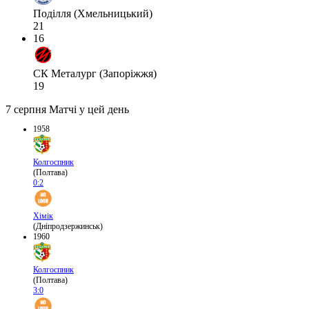
Поділля (Хмельницький)
21
16
СК Металург (Запоріжжя)
19
7 серпня
Матчі у цей день
1958
Колгоспник
(Полтава)
0:2
Хімік
(Дніпродзержинськ)
1960
Колгоспник
(Полтава)
3:0