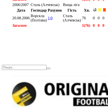
2006/2007
Сталь (Алчевськ)
Вища ліга
Дата
Господар
Рахунок
Гість
Хв.
Ворскла
Сталь
20.08.2006
1:0
76
0
0
0
(Полтава)
(Алчевськ)
Загалом
1(76)
0
0
0
Загалом
2(115)
0
0
0