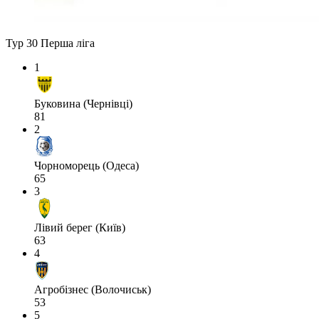
Тур 30
Перша ліга
1
Буковина (Чернівці)
81
2
Чорноморець (Одеса)
65
3
Лівий берег (Київ)
63
4
Агробізнес (Волочиськ)
53
5