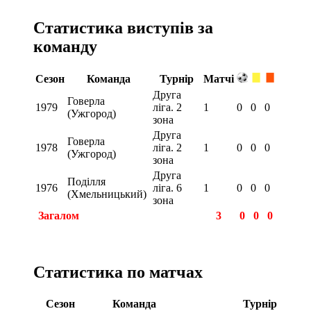
Статистика виступів за
команду
Сезон
Команда
Турнір
Матчі
Друга
Говерла
1979
ліга. 2
1
0
0
0
(Ужгород)
зона
Друга
Говерла
1978
ліга. 2
1
0
0
0
(Ужгород)
зона
Друга
Поділля
1976
ліга. 6
1
0
0
0
(Хмельницький)
зона
Загалом
3
0
0
0
Статистика по матчах
Сезон
Команда
Турнір