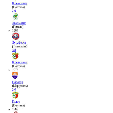
Колгоспник
(Полтава)
2:0
Локомотив
(Гомель)
1964
Лучаферул
(Тирасполь)
3:0
Колгоспник
(Полтава)
1978
Новатор
(Маріуполь)
2:0
Колос
(Полтава)
1989