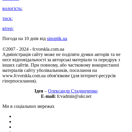
вологість:
тиск:
вітер:
Погода на 10 днів від
sinoptik.ua
©2007 - 2024 - fcvorskla.com.ua
Адміністрація сайту може не поділяти думки авторів та не
несе відповідальності за авторські матеріали та передрук з
інших сайтів. При повному, або частковому використанні
матеріалів сайту уболівальників, посилання на
www.fcvorskla.com.ua обов'язкове (для інтернет-ресурсів
гіперпосилання).
Ідея
–
Олександр Стадниченко
E-mail:
fcvadmin@ukr.net
Ми в соціальних мережах