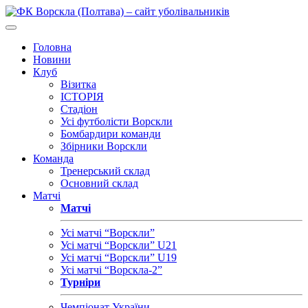
Головна
Новини
Клуб
Візитка
ІСТОРІЯ
Стадіон
Усі футболісти Ворскли
Бомбардири команди
Збірники Ворскли
Команда
Тренерський склад
Основний склад
Матчі
Матчі
Усі матчі “Ворскли”
Усі матчі “Ворскли” U21
Усі матчі “Ворскли” U19
Усі матчі “Ворскла-2”
Турніри
Чемпіонат України