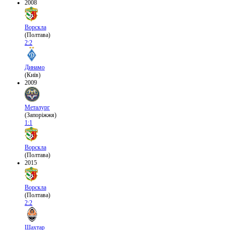
2008
Ворскла
(Полтава)
2:2
Динамо
(Київ)
2009
Металург
(Запоріжжя)
1:1
Ворскла
(Полтава)
2015
Ворскла
(Полтава)
2:2
Шахтар