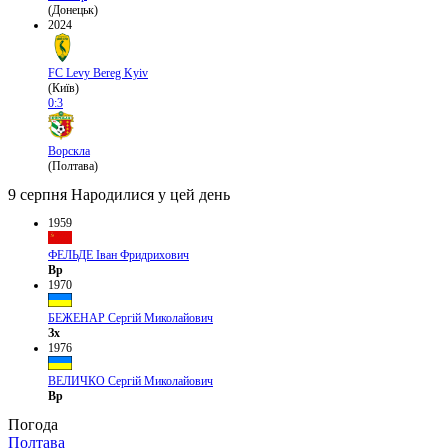
(Донецьк)
2024
FC Levy Bereg Kyiv
(Київ)
0:3
Ворскла
(Полтава)
9 серпня
Народилися у цей день
1959
ФЕЛЬДЕ Іван Фридрихович
Вр
1970
БЕЖЕНАР Сергій Миколайович
Зх
1976
ВЕЛИЧКО Сергій Миколайович
Вр
Погода
Полтава