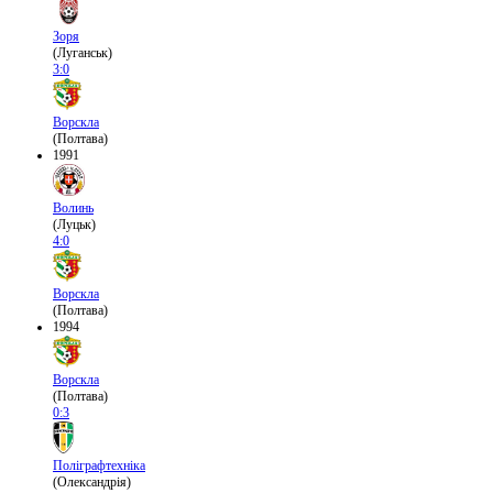
Зоря
(Луганськ)
3:0
Ворскла
(Полтава)
1991
Волинь
(Луцьк)
4:0
Ворскла
(Полтава)
1994
Ворскла
(Полтава)
0:3
Поліграфтехніка
(Олександрія)