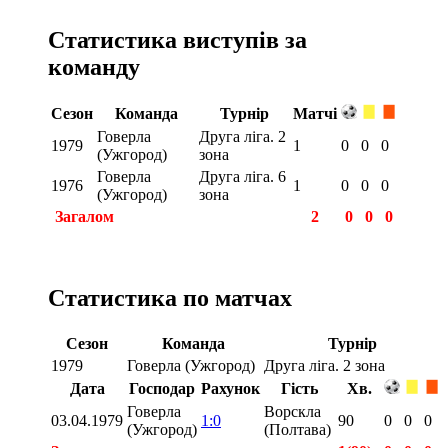
Статистика виступів за
команду
Сезон
Команда
Турнір
Матчі
Говерла
Друга ліга. 2
1979
1
0
0
0
(Ужгород)
зона
Говерла
Друга ліга. 6
1976
1
0
0
0
(Ужгород)
зона
Загалом
2
0
0
0
Статистика по матчах
Сезон
Команда
Турнір
1979
Говерла (Ужгород)
Друга ліга. 2 зона
Дата
Господар
Рахунок
Гість
Хв.
Говерла
Ворскла
03.04.1979
1:0
90
0
0
0
(Ужгород)
(Полтава)