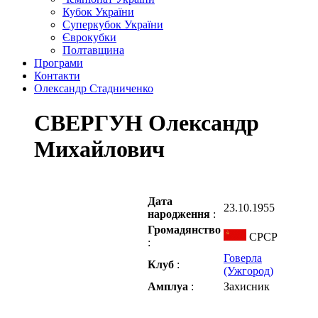
Кубок України
Суперкубок України
Єврокубки
Полтавщина
Програми
Контакти
Олександр Стадниченко
СВЕРГУН Олександр
Михайлович
Дата
23.10.1955
народження
:
Громадянство
СРСР
:
Говерла
Клуб
:
(Ужгород)
Амплуа
:
Захисник