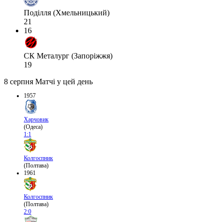
Поділля (Хмельницький)
21
16
СК Металург (Запоріжжя)
19
8 серпня
Матчі у цей день
1957
Харчовик
(Одеса)
1:1
Колгоспник
(Полтава)
1961
Колгоспник
(Полтава)
2:0