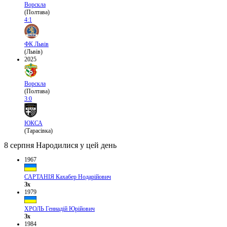
Ворскла
(Полтава)
4:1
ФК Львів
(Львів)
2025
Ворскла
(Полтава)
3:0
ЮКСА
(Тарасівка)
8 серпня
Народилися у цей день
1967
САРТАНІЯ Кахабер Нодарійович
Зх
1979
ХРОЛЬ Геннадій Юрійович
Зх
1984