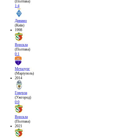
(Полтава)
1:4
Динамо
(Київ)
1998
Ворскла
(Полтава)
0:1
Металург
(Маріуполь)
2014
Говерла
(Ужгород)
0:0
Ворскла
(Полтава)
2021