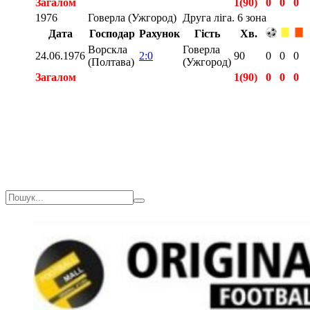
Загалом
1(90)
0
0
0
1976
Говерла (Ужгород)
Друга ліга. 6 зона
Дата
Господар
Рахунок
Гість
Хв.
Ворскла
Говерла
24.06.1976
2:0
90
0
0
0
(Полтава)
(Ужгород)
Загалом
1(90)
0
0
0
Загалом
2(180)
0
0
0