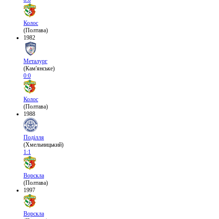
Колос
(Полтава)
1982
Металург
(Кам'янське)
0:0
Колос
(Полтава)
1988
Поділля
(Хмельницький)
1:1
Ворскла
(Полтава)
1997
Ворскла