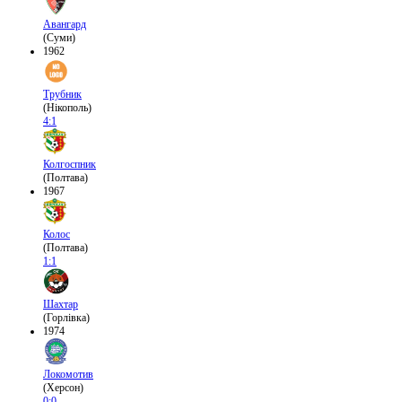
Авангард
(Суми)
1962
Трубник
(Нікополь)
4:1
Колгоспник
(Полтава)
1967
Колос
(Полтава)
1:1
Шахтар
(Горлівка)
1974
Локомотив
(Херсон)
0:0