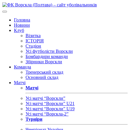
Головна
Новини
Клуб
Візитка
ІСТОРІЯ
Стадіон
Усі футболісти Ворскли
Бомбардири команди
Збірники Ворскли
Команда
Тренерський склад
Основний склад
Матчі
Матчі
Усі матчі “Ворскли”
Усі матчі “Ворскли” U21
Усі матчі “Ворскли” U19
Усі матчі “Ворскла-2”
Турніри
Чемпіонат України