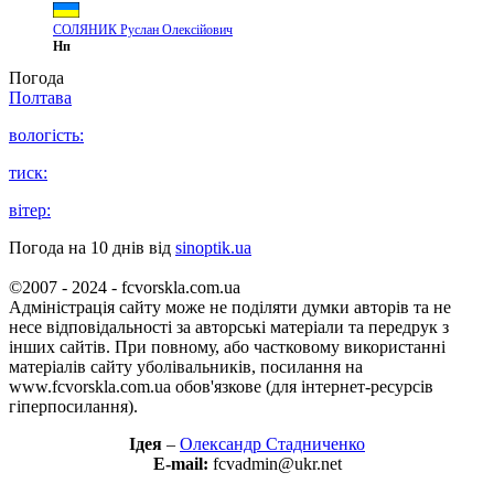
СОЛЯНИК Руслан Олексійович
Нп
Погода
Полтава
вологість:
тиск:
вітер:
Погода на 10 днів від
sinoptik.ua
©2007 - 2024 - fcvorskla.com.ua
Адміністрація сайту може не поділяти думки авторів та не
несе відповідальності за авторські матеріали та передрук з
інших сайтів. При повному, або частковому використанні
матеріалів сайту уболівальників, посилання на
www.fcvorskla.com.ua обов'язкове (для інтернет-ресурсів
гіперпосилання).
Ідея
–
Олександр Стадниченко
E-mail:
fcvadmin@ukr.net