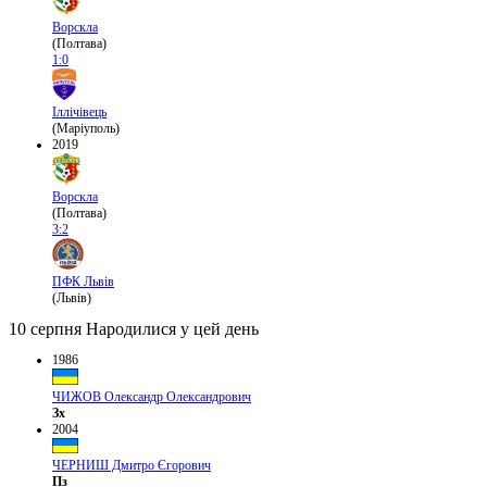
Ворскла
(Полтава)
1:0
Іллічівець
(Маріуполь)
2019
Ворскла
(Полтава)
3:2
ПФК Львів
(Львів)
10 серпня
Народилися у цей день
1986
ЧИЖОВ Олександр Олександрович
Зх
2004
ЧЕРНИШ Дмитро Єгорович
Пз