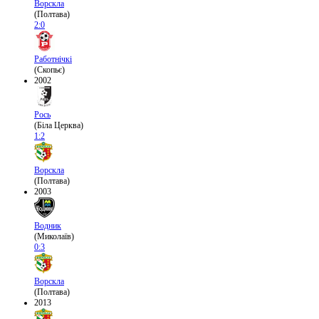
Ворскла
(Полтава)
2:0
Работнічкі
(Скопьє)
2002
Рось
(Біла Церква)
1:2
Ворскла
(Полтава)
2003
Водник
(Миколаїв)
0:3
Ворскла
(Полтава)
2013