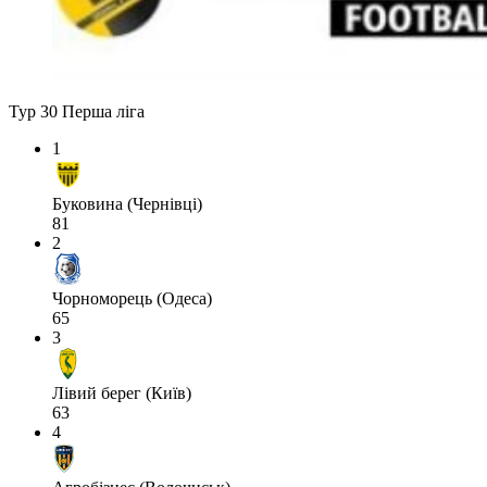
Тур 30
Перша ліга
1
Буковина (Чернівці)
81
2
Чорноморець (Одеса)
65
3
Лівий берег (Київ)
63
4