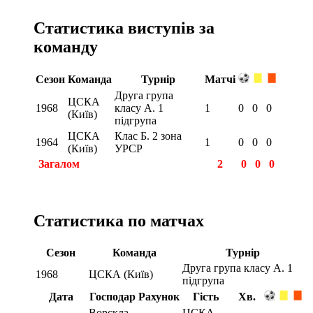
Статистика виступів за
команду
Сезон
Команда
Турнір
Матчі
Друга група
ЦСКА
1968
класу А. 1
1
0
0
0
(Київ)
підгрупа
ЦСКА
Клас Б. 2 зона
1964
1
0
0
0
(Київ)
УРСР
Загалом
2
0
0
0
Статистика по матчах
Сезон
Команда
Турнір
Друга група класу А. 1
1968
ЦСКА (Київ)
підгрупа
Дата
Господар
Рахунок
Гість
Хв.
Ворскла
ЦСКА