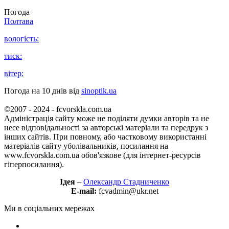
Погода
Полтава
вологість:
тиск:
вітер:
Погода на 10 днів від
sinoptik.ua
©2007 - 2024 - fcvorskla.com.ua
Адміністрація сайту може не поділяти думки авторів та не
несе відповідальності за авторські матеріали та передрук з
інших сайтів. При повному, або частковому використанні
матеріалів сайту уболівальників, посилання на
www.fcvorskla.com.ua обов'язкове (для інтернет-ресурсів
гіперпосилання).
Ідея
–
Олександр Стадниченко
E-mail:
fcvadmin@ukr.net
Ми в соціальних мережах