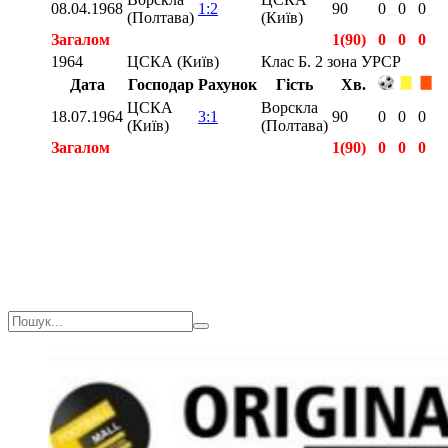
08.04.1968
1:2
90
0
0
0
(Полтава)
(Київ)
Загалом
1(90)
0
0
0
1964
ЦСКА (Київ)
Клас Б. 2 зона УРСР
Дата
Господар
Рахунок
Гість
Хв.
ЦСКА
Ворскла
18.07.1964
3:1
90
0
0
0
(Київ)
(Полтава)
Загалом
1(90)
0
0
0
Загалом
2(180)
0
0
0