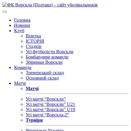
Головна
Новини
Клуб
Візитка
ІСТОРІЯ
Стадіон
Усі футболісти Ворскли
Бомбардири команди
Збірники Ворскли
Команда
Тренерський склад
Основний склад
Матчі
Матчі
Усі матчі “Ворскли”
Усі матчі “Ворскли” U21
Усі матчі “Ворскли” U19
Усі матчі “Ворскла-2”
Турніри
Чемпіонат України