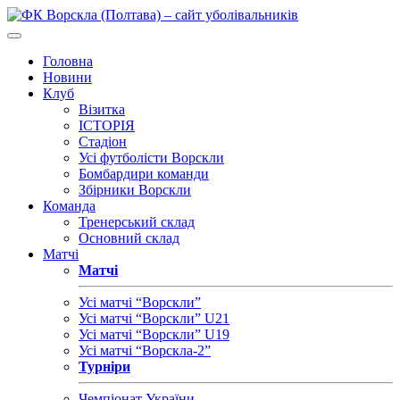
Головна
Новини
Клуб
Візитка
ІСТОРІЯ
Стадіон
Усі футболісти Ворскли
Бомбардири команди
Збірники Ворскли
Команда
Тренерський склад
Основний склад
Матчі
Матчі
Усі матчі “Ворскли”
Усі матчі “Ворскли” U21
Усі матчі “Ворскли” U19
Усі матчі “Ворскла-2”
Турніри
Чемпіонат України