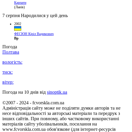
Карпати
(Львів)
7 серпня
Народилися у цей день
2002
ФЕСЮН Кіріл Вадимович
Вр
Погода
Полтава
вологість:
тиск:
вітер:
Погода на 10 днів від
sinoptik.ua
©2007 - 2024 - fcvorskla.com.ua
Адміністрація сайту може не поділяти думки авторів та не
несе відповідальності за авторські матеріали та передрук з
інших сайтів. При повному, або частковому використанні
матеріалів сайту уболівальників, посилання на
www.fcvorskla.com.ua обов'язкове (для інтернет-ресурсів