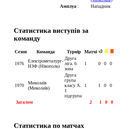
Амплуа
:
Нападник
Статистика виступів за
команду
Сезон
Команда
Турнір
Матчі
Друга
Електрометалург-
1976
ліга. 6
1
0
0
0
НЗФ (Нікополь)
зона
Друга
група
Миколаїв
1970
класу А.
1
1
0
0
(Миколаїв)
1
підгрупа
Загалом
2
1
0
0
Статистика по матчах