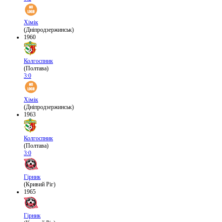
Хімік
(Дніпродзержинськ)
1960
Колгоспник
(Полтава)
3:0
Хімік
(Дніпродзержинськ)
1963
Колгоспник
(Полтава)
3:0
Гірник
(Кривий Ріг)
1965
Гірник