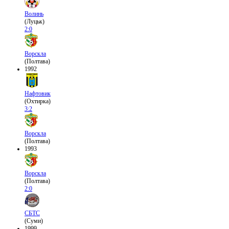
Волинь
(Луцьк)
2:0
Ворскла
(Полтава)
1992
Нафтовик
(Охтирка)
3:2
Ворскла
(Полтава)
1993
Ворскла
(Полтава)
2:0
СБТС
(Суми)
1999