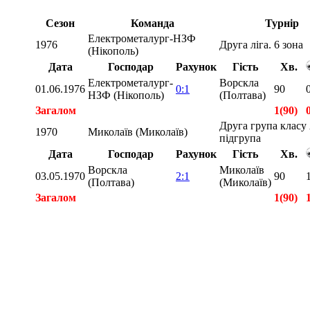
Сезон
Команда
Турнір
Електрометалург-НЗФ
1976
Друга ліга. 6 зона
(Нікополь)
Дата
Господар
Рахунок
Гість
Хв.
Електрометалург-
Ворскла
01.06.1976
0:1
90
НЗФ (Нікополь)
(Полтава)
Загалом
1(90)
Друга група класу 
1970
Миколаїв (Миколаїв)
підгрупа
Дата
Господар
Рахунок
Гість
Хв.
Ворскла
Миколаїв
03.05.1970
2:1
90
(Полтава)
(Миколаїв)
Загалом
1(90)
Загалом
2(180)