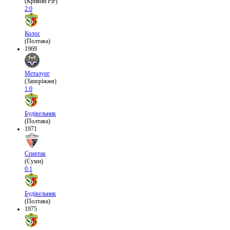
(Кривий Ріг)
2:0
Колос
(Полтава)
1969
Металург
(Запоріжжя)
1:0
Будівельник
(Полтава)
1971
Спартак
(Суми)
0:1
Будівельник
(Полтава)
1975