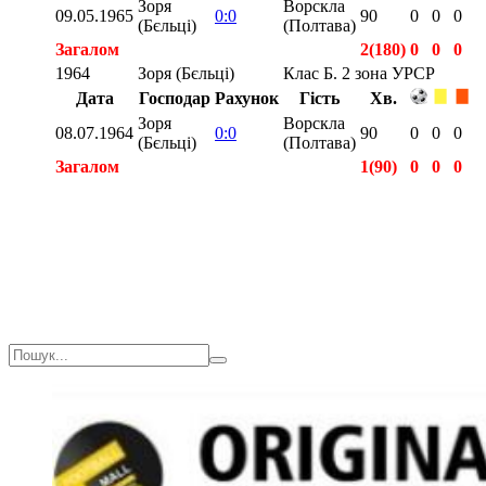
Зоря
Ворскла
09.05.1965
0:0
90
0
0
0
(Бєльці)
(Полтава)
Загалом
2(180)
0
0
0
1964
Зоря (Бєльці)
Клас Б. 2 зона УРСР
Дата
Господар
Рахунок
Гість
Хв.
Зоря
Ворскла
08.07.1964
0:0
90
0
0
0
(Бєльці)
(Полтава)
Загалом
1(90)
0
0
0
Загалом
3(270)
0
0
0