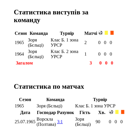
Статистика виступів за
команду
Сезон
Команда
Турнір
Матчі
Зоря
Клас Б. 1 зона
1965
2
0
0
0
(Бєльці)
УРСР
Зоря
Клас Б. 2 зона
1964
1
0
0
0
(Бєльці)
УРСР
Загалом
3
0
0
0
Статистика по матчах
Сезон
Команда
Турнір
1965
Зоря (Бєльці)
Клас Б. 1 зона УРСР
Дата
Господар
Рахунок
Гість
Хв.
Ворскла
Зоря
25.07.1965
3:1
90
0
0
0
(Полтава)
(Бєльці)