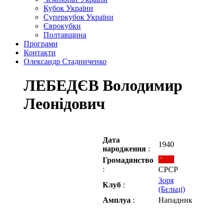
Кубок України
Суперкубок України
Єврокубки
Полтавщина
Програми
Контакти
Олександр Стадниченко
ЛЕБЕДЄВ Володимир
Леонідович
Дата
1940
народження
:
Громадянство
:
СРСР
Зоря
Клуб
:
(Бєльці)
Амплуа
:
Нападник