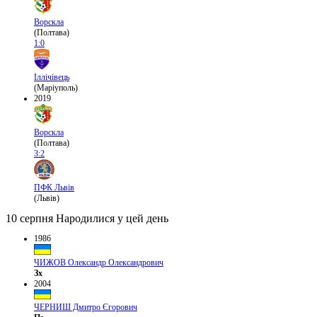
Ворскла
(Полтава)
1:0
Іллічівець
(Маріуполь)
2019
Ворскла
(Полтава)
3:2
ПФК Львів
(Львів)
10 серпня
Народилися у цей день
1986
ЧИЖОВ Олександр Олександрович
Зх
2004
ЧЕРНИШ Дмитро Єгорович