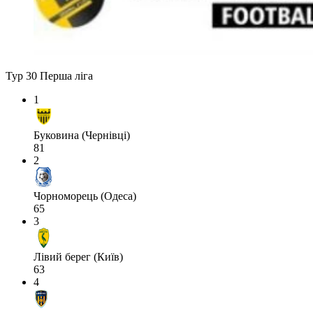
Тур 30
Перша ліга
1
Буковина (Чернівці)
81
2
Чорноморець (Одеса)
65
3
Лівий берег (Київ)
63
4