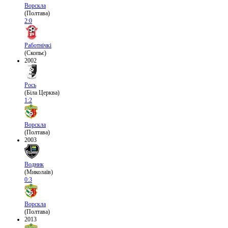
Ворскла
(Полтава)
2:0
Работнічкі
(Скопьє)
2002
Рось
(Біла Церква)
1:2
Ворскла
(Полтава)
2003
Водник
(Миколаїв)
0:3
Ворскла
(Полтава)
2013