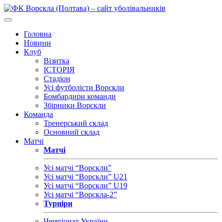
Головна
Новини
Клуб
Візитка
ІСТОРІЯ
Стадіон
Усі футболісти Ворскли
Бомбардири команди
Збірники Ворскли
Команда
Тренерський склад
Основний склад
Матчі
Матчі
Усі матчі “Ворскли”
Усі матчі “Ворскли” U21
Усі матчі “Ворскли” U19
Усі матчі “Ворскла-2”
Турніри
Чемпіонат України