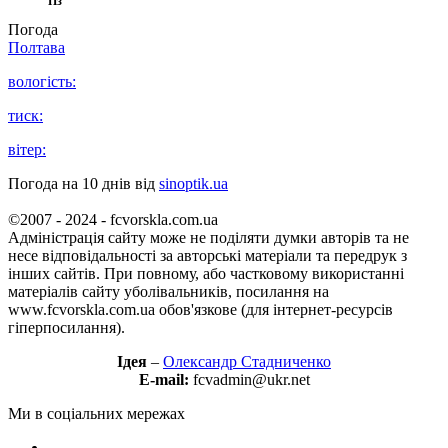
Пз
Погода
Полтава
вологість:
тиск:
вітер:
Погода на 10 днів від
sinoptik.ua
©2007 - 2024 - fcvorskla.com.ua
Адміністрація сайту може не поділяти думки авторів та не
несе відповідальності за авторські матеріали та передрук з
інших сайтів. При повному, або частковому використанні
матеріалів сайту уболівальників, посилання на
www.fcvorskla.com.ua обов'язкове (для інтернет-ресурсів
гіперпосилання).
Ідея
–
Олександр Стадниченко
E-mail:
fcvadmin@ukr.net
Ми в соціальних мережах