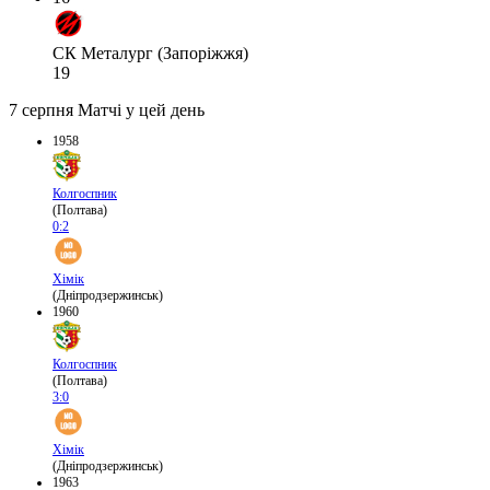
СК Металург (Запоріжжя)
19
7 серпня
Матчі у цей день
1958
Колгоспник
(Полтава)
0:2
Хімік
(Дніпродзержинськ)
1960
Колгоспник
(Полтава)
3:0
Хімік
(Дніпродзержинськ)
1963