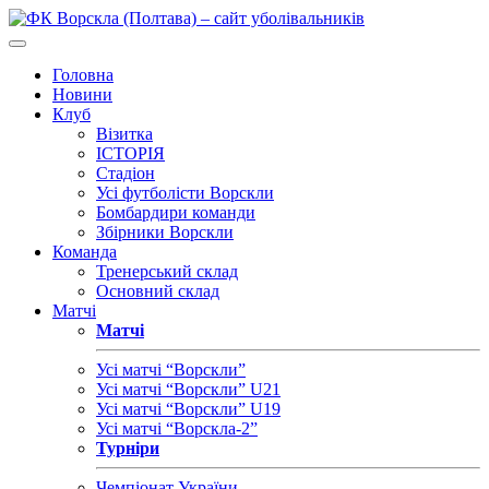
Головна
Новини
Клуб
Візитка
ІСТОРІЯ
Стадіон
Усі футболісти Ворскли
Бомбардири команди
Збірники Ворскли
Команда
Тренерський склад
Основний склад
Матчі
Матчі
Усі матчі “Ворскли”
Усі матчі “Ворскли” U21
Усі матчі “Ворскли” U19
Усі матчі “Ворскла-2”
Турніри
Чемпіонат України