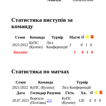
Статистика виступів за
команду
Сезон
Команда
Турнір
Матчі
КуПС
Ліга
2021/2022
2
0
1
0
(Куопіо)
Конференцій
Загалом
2
0
1
0
Статистика по матчах
Сезон
Команда
Турнір
2021/2022
КуПС (Куопіо)
Ліга Конференцій
Дата
Господар
Рахунок
Гість
Хв.
Ворскла
КуПС
29.07.2021
2:3
120
0
0
0
(Полтава)
(Куопіо)