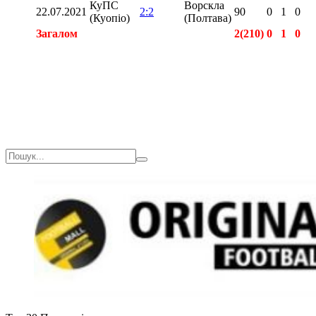
КуПС
Ворскла
22.07.2021
2:2
90
0
1
0
(Куопіо)
(Полтава)
Загалом
2(210)
0
1
0
Загалом
2(210)
0
1
0