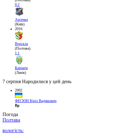
(Полтава)
0:2
Арсенал
(Київ)
2016
Ворскла
(Полтава)
1:1
Карпати
(Львів)
7 серпня
Народилися у цей день
2002
ФЕСЮН Кіріл Вадимович
Вр
Погода
Полтава
вологість: