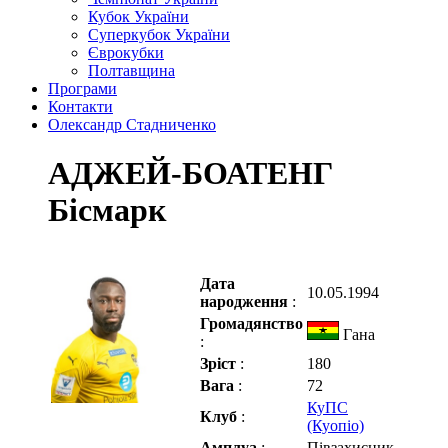
Кубок України
Суперкубок України
Єврокубки
Полтавщина
Програми
Контакти
Олександр Стадниченко
АДЖЕЙ-БОАТЕНГ
Бісмарк
Дата
10.05.1994
народження
:
Громадянство
Гана
:
Зріст
:
180
Вага
:
72
КуПС
Клуб
:
(Куопіо)
Амплуа
:
Півзахисник