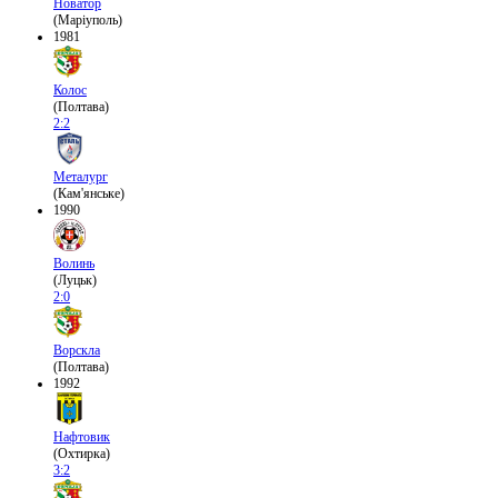
Новатор
(Маріуполь)
1981
Колос
(Полтава)
2:2
Металург
(Кам'янське)
1990
Волинь
(Луцьк)
2:0
Ворскла
(Полтава)
1992
Нафтовик
(Охтирка)
3:2