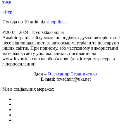
тиск:
вітер:
Погода на 10 днів від
sinoptik.ua
©2007 - 2024 - fcvorskla.com.ua
Адміністрація сайту може не поділяти думки авторів та не
несе відповідальності за авторські матеріали та передрук з
інших сайтів. При повному, або частковому використанні
матеріалів сайту уболівальників, посилання на
www.fcvorskla.com.ua обов'язкове (для інтернет-ресурсів
гіперпосилання).
Ідея
–
Олександр Стадниченко
E-mail:
fcvadmin@ukr.net
Ми в соціальних мережах