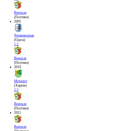
Ворскла
(Полтава)
2005
Чорноморець
(Одеса)
1:2
Ворскла
(Полтава)
2010
Металіст
(Харків)
2:3
Ворскла
(Полтава)
2011
Ворскла