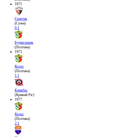
1971
Спартак
(Суми)
0:1
Будівельник
(Полтава)
1975
Колос
(Полтава)
1:1
Кривбас
(Кривий Ріг)
1977
Колос
(Полтава)
2:1