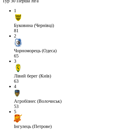
Тур 30
Перша ліга
1
Буковина (Чернівці)
81
2
Чорноморець (Одеса)
65
3
Лівий берег (Київ)
63
4
Агробізнес (Волочиськ)
53
5
Інгулець (Петрове)