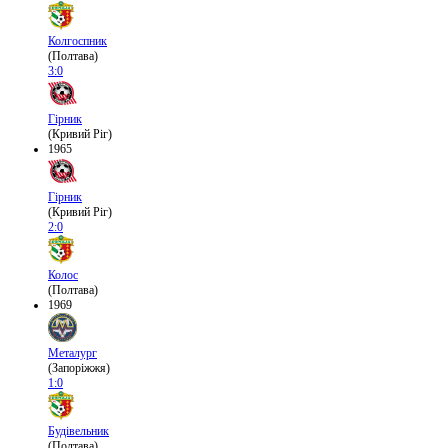
Колгоспник
(Полтава)
3:0
Гірник
(Кривий Ріг)
1965
Гірник
(Кривий Ріг)
2:0
Колос
(Полтава)
1969
Металург
(Запоріжжя)
1:0
Будівельник
(Полтава)