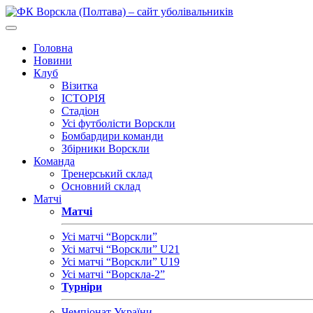
Головна
Новини
Клуб
Візитка
ІСТОРІЯ
Стадіон
Усі футболісти Ворскли
Бомбардири команди
Збірники Ворскли
Команда
Тренерський склад
Основний склад
Матчі
Матчі
Усі матчі “Ворскли”
Усі матчі “Ворскли” U21
Усі матчі “Ворскли” U19
Усі матчі “Ворскла-2”
Турніри
Чемпіонат України