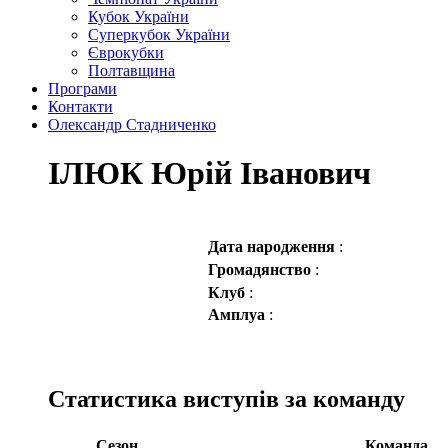
Кубок України
Суперкубок України
Єврокубки
Полтавщина
Програми
Контакти
Олександр Стадниченко
ІЛЮК Юрій Іванович
Дата народження
:
Громадянство
:
Клуб
:
Амплуа
:
Статистика виступів за команду
Сезон
Команда