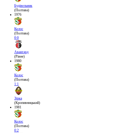
Будівельник
(Полтава)
1976
Колос
(Полтава)
0:0
Авангард
(Рівне)
1980
Колос
(Полтава)
1:1
Зірка
(Кропивницький)
1981
Колос
(Полтава)
0:2