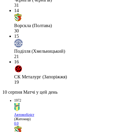
31
14
Ворскла (Полтава)
30
15
Поділля (Хмельницький)
21
16
СК Металург (Запоріжжя)
19
10 серпня
Матчі у цей день
1972
Автомобіліст
(Житомир)
0:0