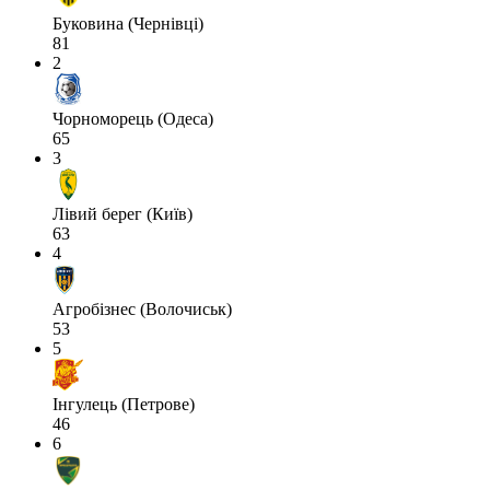
Буковина (Чернівці)
81
2
Чорноморець (Одеса)
65
3
Лівий берег (Київ)
63
4
Агробізнес (Волочиськ)
53
5
Інгулець (Петрове)
46
6