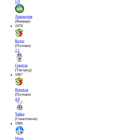
1:0
Локомотив
(Вінниця)
1979
Колос
(Полтава)
2:1
Говерла
(Ужгород)
1987
Ворскла
(Полтава)
4:0
Чайка
(Севастополь)
1989
Маяк