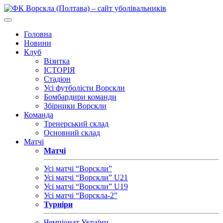
Головна
Новини
Клуб
Візитка
ІСТОРІЯ
Стадіон
Усі футболісти Ворскли
Бомбардири команди
Збірники Ворскли
Команда
Тренерський склад
Основний склад
Матчі
Матчі
Усі матчі “Ворскли”
Усі матчі “Ворскли” U21
Усі матчі “Ворскли” U19
Усі матчі “Ворскла-2”
Турніри
Чемпіонат України