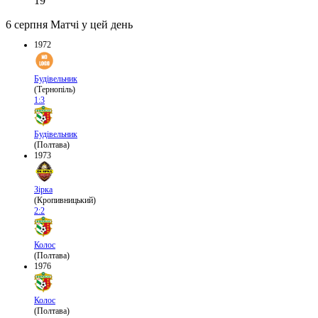
19
6 серпня
Матчі у цей день
1972
Будівельник
(Тернопіль)
1:3
Будівельник
(Полтава)
1973
Зірка
(Кропивницький)
2:2
Колос
(Полтава)
1976
Колос
(Полтава)