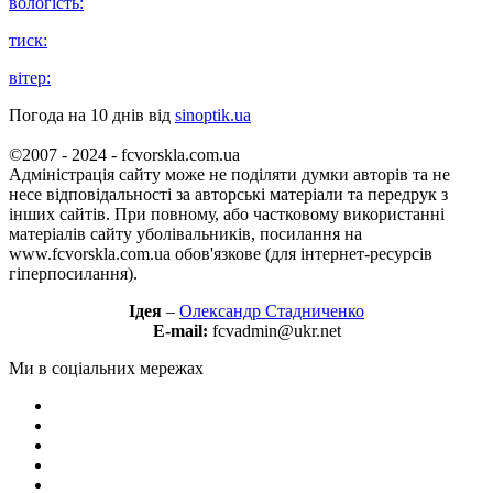
вологість:
тиск:
вітер:
Погода на 10 днів від
sinoptik.ua
©2007 - 2024 - fcvorskla.com.ua
Адміністрація сайту може не поділяти думки авторів та не
несе відповідальності за авторські матеріали та передрук з
інших сайтів. При повному, або частковому використанні
матеріалів сайту уболівальників, посилання на
www.fcvorskla.com.ua обов'язкове (для інтернет-ресурсів
гіперпосилання).
Ідея
–
Олександр Стадниченко
E-mail:
fcvadmin@ukr.net
Ми в соціальних мережах