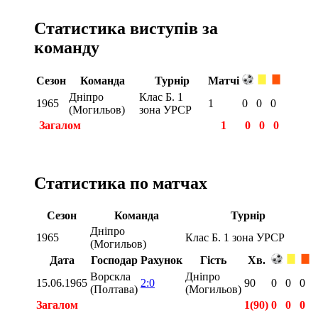
Статистика виступів за
команду
Сезон
Команда
Турнір
Матчі
Дніпро
Клас Б. 1
1965
1
0
0
0
(Могильов)
зона УРСР
Загалом
1
0
0
0
Статистика по матчах
Сезон
Команда
Турнір
Дніпро
1965
Клас Б. 1 зона УРСР
(Могильов)
Дата
Господар
Рахунок
Гість
Хв.
Ворскла
Дніпро
15.06.1965
2:0
90
0
0
0
(Полтава)
(Могильов)
Загалом
1(90)
0
0
0