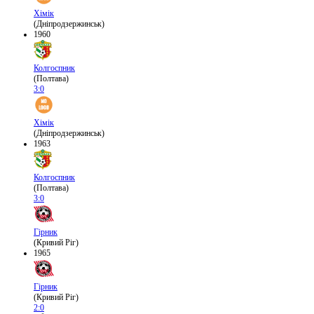
Хімік
(Дніпродзержинськ)
1960
Колгоспник
(Полтава)
3:0
Хімік
(Дніпродзержинськ)
1963
Колгоспник
(Полтава)
3:0
Гірник
(Кривий Ріг)
1965
Гірник
(Кривий Ріг)
2:0