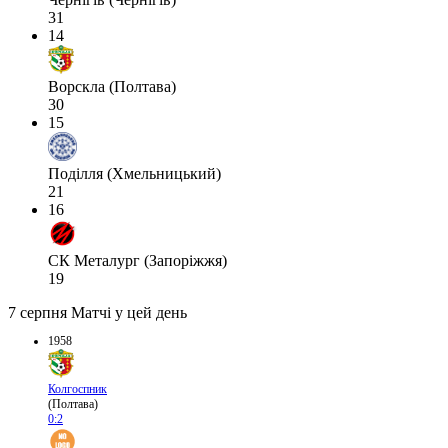
31
14
Ворскла (Полтава)
30
15
Поділля (Хмельницький)
21
16
СК Металург (Запоріжжя)
19
7 серпня
Матчі у цей день
1958
Колгоспник
(Полтава)
0:2