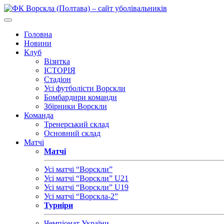
Головна
Новини
Клуб
Візитка
ІСТОРІЯ
Стадіон
Усі футболісти Ворскли
Бомбардири команди
Збірники Ворскли
Команда
Тренерський склад
Основний склад
Матчі
Матчі
Усі матчі “Ворскли”
Усі матчі “Ворскли” U21
Усі матчі “Ворскли” U19
Усі матчі “Ворскла-2”
Турніри
Чемпіонат України