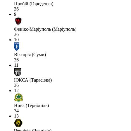
Пробій (Городенка)
36
9
Фенікс-Маріуполь (Маріуполь)
36
10
Вікторія (Суми)
36
11
ЮКСА (Тарасівка)
36
12
Нива (Тернопіль)
34
13
Чернігів (Чернігів)