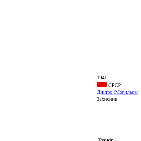
1941
СРСР
Дніпро (Могильов)
Захисник
Турнір