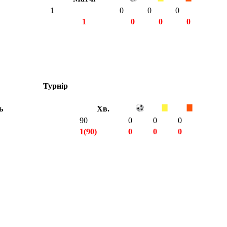
1
0
0
0
1
0
0
0
Турнір
ь
Хв.
90
0
0
0
1(90)
0
0
0
1(90)
0
0
0