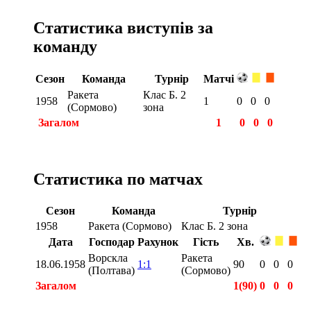
Статистика виступів за
команду
Сезон
Команда
Турнір
Матчі
Ракета
Клас Б. 2
1958
1
0
0
0
(Сормово)
зона
Загалом
1
0
0
0
Статистика по матчах
Сезон
Команда
Турнір
1958
Ракета (Сормово)
Клас Б. 2 зона
Дата
Господар
Рахунок
Гість
Хв.
Ворскла
Ракета
18.06.1958
1:1
90
0
0
0
(Полтава)
(Сормово)
Загалом
1(90)
0
0
0
Загалом
1(90)
0
0
0