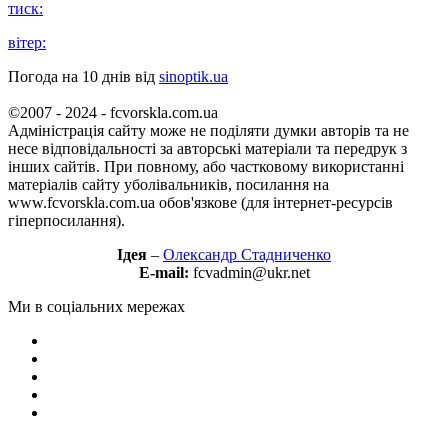
тиск:
вітер:
Погода на 10 днів від
sinoptik.ua
©2007 - 2024 - fcvorskla.com.ua
Адміністрація сайту може не поділяти думки авторів та не
несе відповідальності за авторські матеріали та передрук з
інших сайтів. При повному, або частковому використанні
матеріалів сайту уболівальників, посилання на
www.fcvorskla.com.ua обов'язкове (для інтернет-ресурсів
гіперпосилання).
Ідея
–
Олександр Стадниченко
E-mail:
fcvadmin@ukr.net
Ми в соціальних мережах