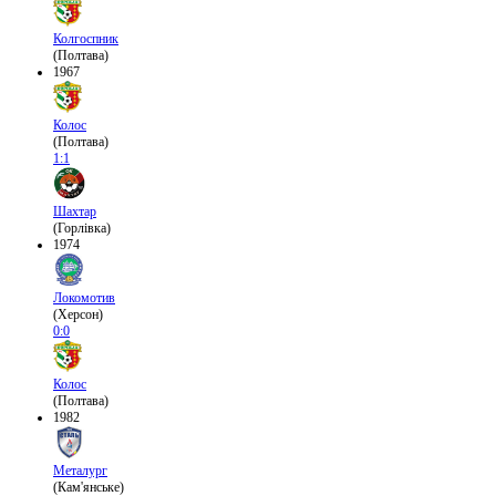
Колгоспник
(Полтава)
1967
Колос
(Полтава)
1:1
Шахтар
(Горлівка)
1974
Локомотив
(Херсон)
0:0
Колос
(Полтава)
1982
Металург
(Кам'янське)