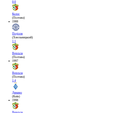
0:0
Колос
(Полтава)
1988
Поділля
(Хмельницький)
1:1
Ворскла
(Полтава)
1997
Ворскла
(Полтава)
1:4
Динамо
(Київ)
1998
Ворскла