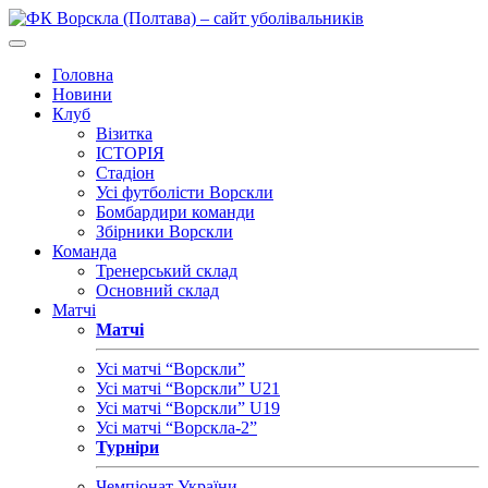
Головна
Новини
Клуб
Візитка
ІСТОРІЯ
Стадіон
Усі футболісти Ворскли
Бомбардири команди
Збірники Ворскли
Команда
Тренерський склад
Основний склад
Матчі
Матчі
Усі матчі “Ворскли”
Усі матчі “Ворскли” U21
Усі матчі “Ворскли” U19
Усі матчі “Ворскла-2”
Турніри
Чемпіонат України