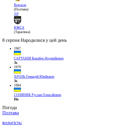
Ворскла
(Полтава)
3:0
ЮКСА
(Тарасівка)
8 серпня
Народилися у цей день
1967
САРТАНІЯ Кахабер Нодарійович
Зх
1979
ХРОЛЬ Геннадій Юрійович
Зх
1984
СОЛЯНИК Руслан Олексійович
Нп
Погода
Полтава
вологість: