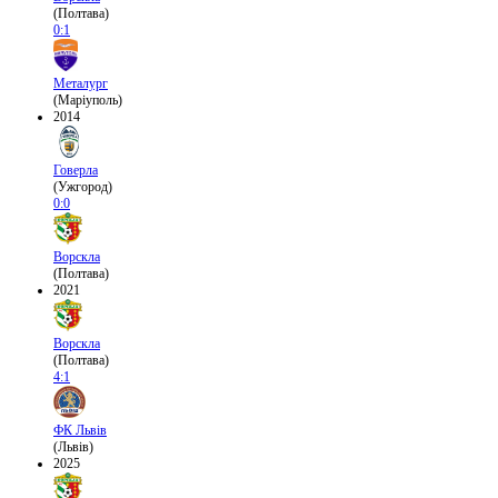
(Полтава)
0:1
Металург
(Маріуполь)
2014
Говерла
(Ужгород)
0:0
Ворскла
(Полтава)
2021
Ворскла
(Полтава)
4:1
ФК Львів
(Львів)
2025