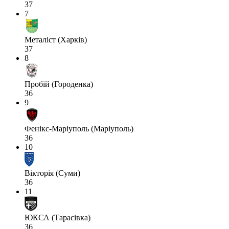
37
7
Металіст (Харків)
37
8
Пробій (Городенка)
36
9
Фенікс-Маріуполь (Маріуполь)
36
10
Вікторія (Суми)
36
11
ЮКСА (Тарасівка)
36