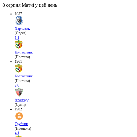
8 серпня
Матчі у цей день
1957
Харчовик
(Одеса)
1:1
Колгоспник
(Полтава)
1961
Колгоспник
(Полтава)
2:0
Авангард
(Суми)
1962
Трубник
(Нікополь)
4:1