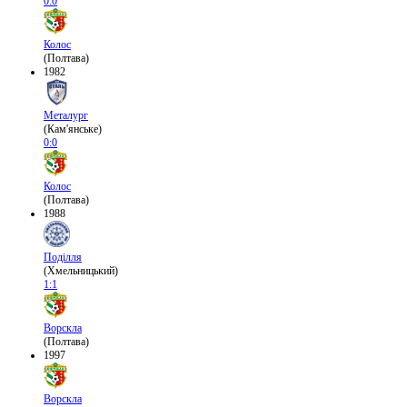
0:0
Колос
(Полтава)
1982
Металург
(Кам'янське)
0:0
Колос
(Полтава)
1988
Поділля
(Хмельницький)
1:1
Ворскла
(Полтава)
1997
Ворскла