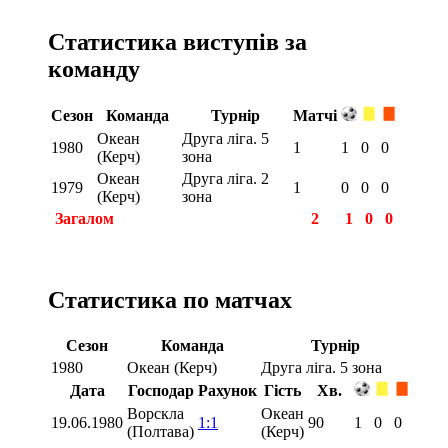
Статистика виступів за
команду
Сезон
Команда
Турнір
Матчі
Океан
Друга ліга. 5
1980
1
1
0
0
(Керч)
зона
Океан
Друга ліга. 2
1979
1
0
0
0
(Керч)
зона
Загалом
2
1
0
0
Статистика по матчах
Сезон
Команда
Турнір
1980
Океан (Керч)
Друга ліга. 5 зона
Дата
Господар
Рахунок
Гість
Хв.
Ворскла
Океан
19.06.1980
1:1
90
1
0
0
(Полтава)
(Керч)