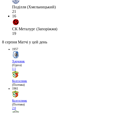
Поділля (Хмельницький)
21
16
СК Металург (Запоріжжя)
19
8 серпня
Матчі у цей день
1957
Харчовик
(Одеса)
1:1
Колгоспник
(Полтава)
1961
Колгоспник
(Полтава)
2:0