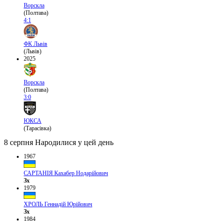
Ворскла
(Полтава)
4:1
ФК Львів
(Львів)
2025
Ворскла
(Полтава)
3:0
ЮКСА
(Тарасівка)
8 серпня
Народилися у цей день
1967
САРТАНІЯ Кахабер Нодарійович
Зх
1979
ХРОЛЬ Геннадій Юрійович
Зх
1984