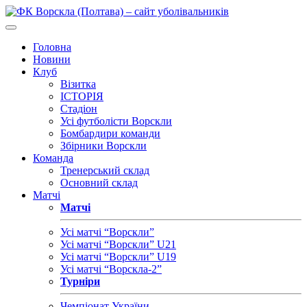
Головна
Новини
Клуб
Візитка
ІСТОРІЯ
Стадіон
Усі футболісти Ворскли
Бомбардири команди
Збірники Ворскли
Команда
Тренерський склад
Основний склад
Матчі
Матчі
Усі матчі “Ворскли”
Усі матчі “Ворскли” U21
Усі матчі “Ворскли” U19
Усі матчі “Ворскла-2”
Турніри
Чемпіонат України