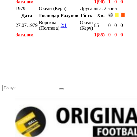
Загалом
1(90)
1
0
0
1979
Океан (Керч)
Друга ліга. 2 зона
Дата
Господар
Рахунок
Гість
Хв.
Ворскла
Океан
27.07.1979
2:1
85
0
0
0
(Полтава)
(Керч)
Загалом
1(85)
0
0
0
Загалом
2(175)
1
0
0