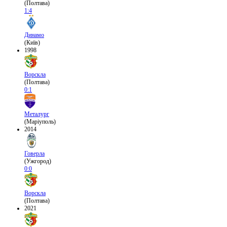
(Полтава)
1:4
Динамо
(Київ)
1998
Ворскла
(Полтава)
0:1
Металург
(Маріуполь)
2014
Говерла
(Ужгород)
0:0
Ворскла
(Полтава)
2021