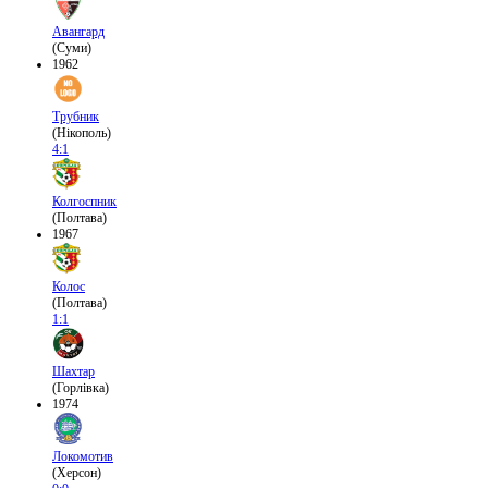
Авангард
(Суми)
1962
Трубник
(Нікополь)
4:1
Колгоспник
(Полтава)
1967
Колос
(Полтава)
1:1
Шахтар
(Горлівка)
1974
Локомотив
(Херсон)