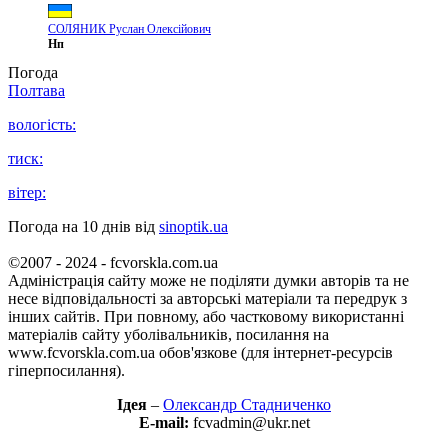
СОЛЯНИК Руслан Олексійович
Нп
Погода
Полтава
вологість:
тиск:
вітер:
Погода на 10 днів від
sinoptik.ua
©2007 - 2024 - fcvorskla.com.ua
Адміністрація сайту може не поділяти думки авторів та не
несе відповідальності за авторські матеріали та передрук з
інших сайтів. При повному, або частковому використанні
матеріалів сайту уболівальників, посилання на
www.fcvorskla.com.ua обов'язкове (для інтернет-ресурсів
гіперпосилання).
Ідея
–
Олександр Стадниченко
E-mail:
fcvadmin@ukr.net