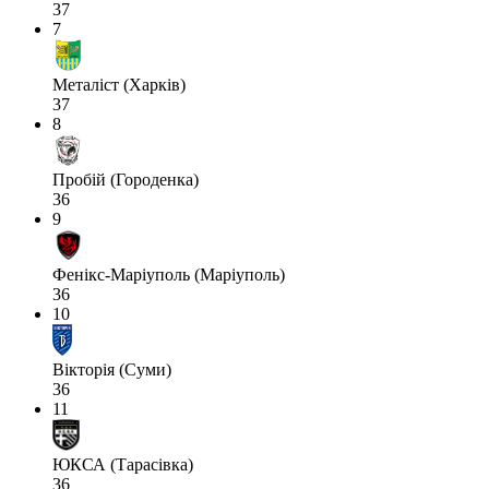
37
7
Металіст (Харків)
37
8
Пробій (Городенка)
36
9
Фенікс-Маріуполь (Маріуполь)
36
10
Вікторія (Суми)
36
11
ЮКСА (Тарасівка)
36