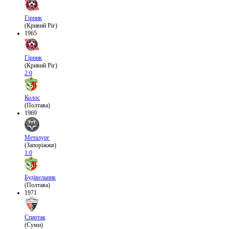
Гірник
(Кривий Ріг)
1965
Гірник
(Кривий Ріг)
2:0
Колос
(Полтава)
1969
Металург
(Запоріжжя)
1:0
Будівельник
(Полтава)
1971
Спартак
(Суми)