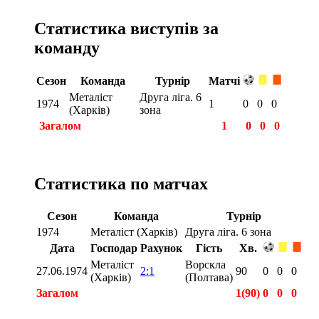
Статистика виступів за
команду
Сезон
Команда
Турнір
Матчі
Металіст
Друга ліга. 6
1974
1
0
0
0
(Харків)
зона
Загалом
1
0
0
0
Статистика по матчах
Сезон
Команда
Турнір
1974
Металіст (Харків)
Друга ліга. 6 зона
Дата
Господар
Рахунок
Гість
Хв.
Металіст
Ворскла
27.06.1974
2:1
90
0
0
0
(Харків)
(Полтава)
Загалом
1(90)
0
0
0
Загалом
1(90)
0
0
0