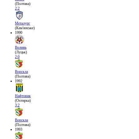
(Полтава)
2:2
Металург
(Кам'янське)
1990
Волинь
(Луцьк)
2:0
Ворскла
(Полтава)
1992
Нафтовик
(Охтирка)
3:2
Ворскла
(Полтава)
1993