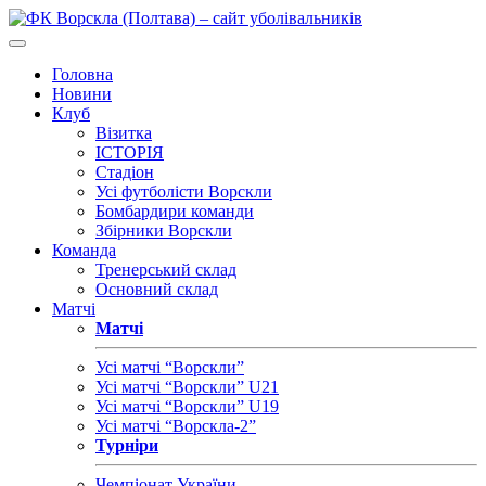
Головна
Новини
Клуб
Візитка
ІСТОРІЯ
Стадіон
Усі футболісти Ворскли
Бомбардири команди
Збірники Ворскли
Команда
Тренерський склад
Основний склад
Матчі
Матчі
Усі матчі “Ворскли”
Усі матчі “Ворскли” U21
Усі матчі “Ворскли” U19
Усі матчі “Ворскла-2”
Турніри
Чемпіонат України