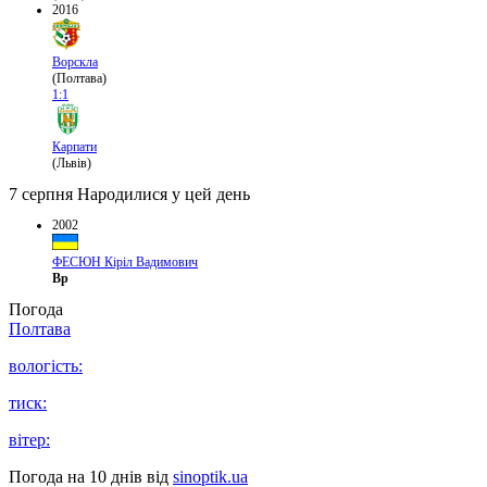
2016
Ворскла
(Полтава)
1:1
Карпати
(Львів)
7 серпня
Народилися у цей день
2002
ФЕСЮН Кіріл Вадимович
Вр
Погода
Полтава
вологість:
тиск:
вітер:
Погода на 10 днів від
sinoptik.ua