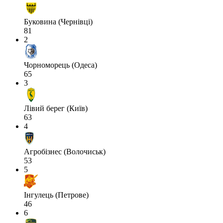
Буковина (Чернівці)
81
2
Чорноморець (Одеса)
65
3
Лівий берег (Київ)
63
4
Агробізнес (Волочиськ)
53
5
Інгулець (Петрове)
46
6