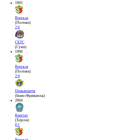
1993
Ворскла
(Полтава)
2:0
СБТС
(Суми)
1999
Ворскла
(Полтава)
2:0
Прикарпаття
(Івано-Франківськ)
2004
Кристал
(Херсон)
0:1
Ворскла