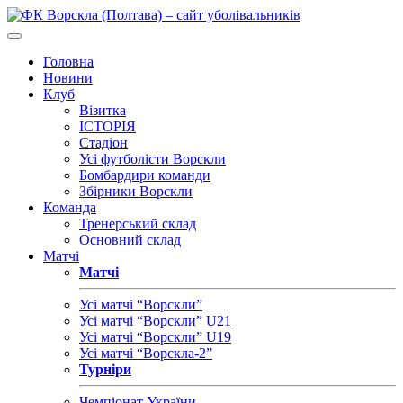
Головна
Новини
Клуб
Візитка
ІСТОРІЯ
Стадіон
Усі футболісти Ворскли
Бомбардири команди
Збірники Ворскли
Команда
Тренерський склад
Основний склад
Матчі
Матчі
Усі матчі “Ворскли”
Усі матчі “Ворскли” U21
Усі матчі “Ворскли” U19
Усі матчі “Ворскла-2”
Турніри
Чемпіонат України