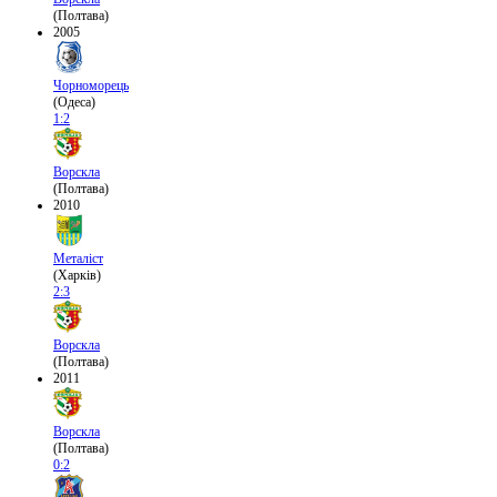
(Полтава)
2005
Чорноморець
(Одеса)
1:2
Ворскла
(Полтава)
2010
Металіст
(Харків)
2:3
Ворскла
(Полтава)
2011
Ворскла
(Полтава)
0:2