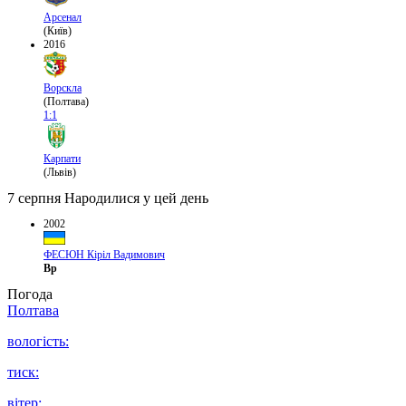
Арсенал
(Київ)
2016
Ворскла
(Полтава)
1:1
Карпати
(Львів)
7 серпня
Народилися у цей день
2002
ФЕСЮН Кіріл Вадимович
Вр
Погода
Полтава
вологість:
тиск:
вітер: