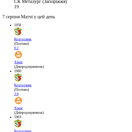
СК Металург (Запоріжжя)
19
7 серпня
Матчі у цей день
1958
Колгоспник
(Полтава)
0:2
Хімік
(Дніпродзержинськ)
1960
Колгоспник
(Полтава)
3:0
Хімік
(Дніпродзержинськ)
1963
Колгоспник