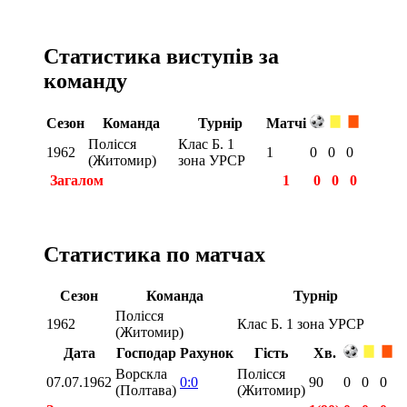
Статистика виступів за
команду
Сезон
Команда
Турнір
Матчі
Полісся
Клас Б. 1
1962
1
0
0
0
(Житомир)
зона УРСР
Загалом
1
0
0
0
Статистика по матчах
Сезон
Команда
Турнір
Полісся
1962
Клас Б. 1 зона УРСР
(Житомир)
Дата
Господар
Рахунок
Гість
Хв.
Ворскла
Полісся
07.07.1962
0:0
90
0
0
0
(Полтава)
(Житомир)