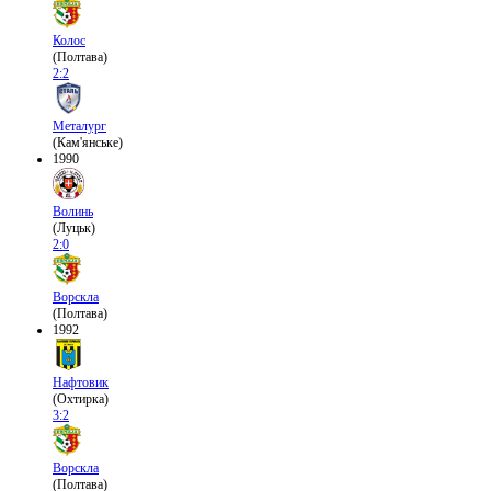
Колос
(Полтава)
2:2
Металург
(Кам'янське)
1990
Волинь
(Луцьк)
2:0
Ворскла
(Полтава)
1992
Нафтовик
(Охтирка)
3:2
Ворскла
(Полтава)