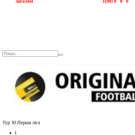
Загалом
1(90)
0
0
0
Загалом
1(90)
0
0
0
Тур 30
Перша ліга
1