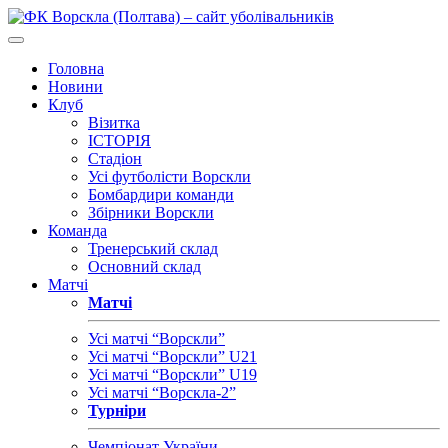
Головна
Новини
Клуб
Візитка
ІСТОРІЯ
Стадіон
Усі футболісти Ворскли
Бомбардири команди
Збірники Ворскли
Команда
Тренерський склад
Основний склад
Матчі
Матчі
Усі матчі “Ворскли”
Усі матчі “Ворскли” U21
Усі матчі “Ворскли” U19
Усі матчі “Ворскла-2”
Турніри
Чемпіонат України