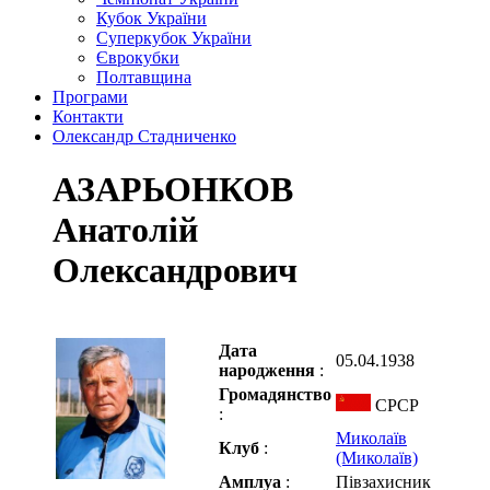
Кубок України
Суперкубок України
Єврокубки
Полтавщина
Програми
Контакти
Олександр Стадниченко
АЗАРЬОНКОВ
Анатолій
Олександрович
Дата
05.04.1938
народження
:
Громадянство
СРСР
:
Миколаїв
Клуб
:
(Миколаїв)
Амплуа
:
Півзахисник