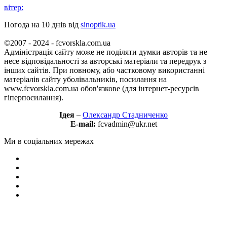
вітер:
Погода на 10 днів від
sinoptik.ua
©2007 - 2024 - fcvorskla.com.ua
Адміністрація сайту може не поділяти думки авторів та не
несе відповідальності за авторські матеріали та передрук з
інших сайтів. При повному, або частковому використанні
матеріалів сайту уболівальників, посилання на
www.fcvorskla.com.ua обов'язкове (для інтернет-ресурсів
гіперпосилання).
Ідея
–
Олександр Стадниченко
E-mail:
fcvadmin@ukr.net
Ми в соціальних мережах