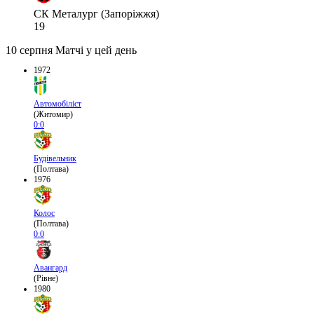
СК Металург (Запоріжжя)
19
10 серпня
Матчі у цей день
1972
Автомобіліст
(Житомир)
0:0
Будівельник
(Полтава)
1976
Колос
(Полтава)
0:0
Авангард
(Рівне)
1980