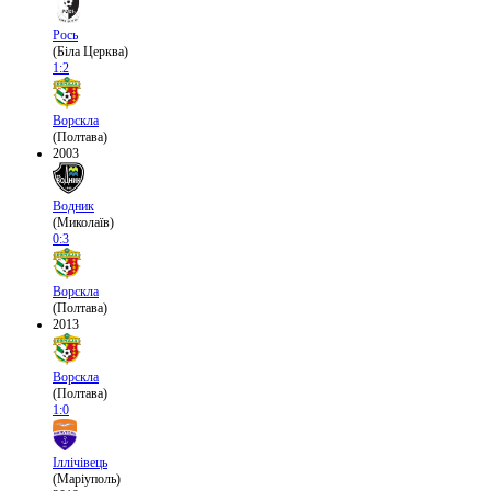
Рось
(Біла Церква)
1:2
Ворскла
(Полтава)
2003
Водник
(Миколаїв)
0:3
Ворскла
(Полтава)
2013
Ворскла
(Полтава)
1:0
Іллічівець
(Маріуполь)