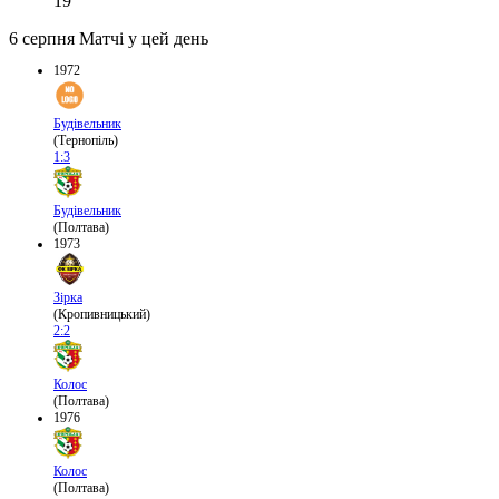
19
6 серпня
Матчі у цей день
1972
Будівельник
(Тернопіль)
1:3
Будівельник
(Полтава)
1973
Зірка
(Кропивницький)
2:2
Колос
(Полтава)
1976
Колос
(Полтава)