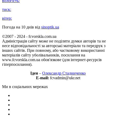
вологість:
тиск:
вітер:
Погода на 10 днів від
sinoptik.ua
©2007 - 2024 - fcvorskla.com.ua
Адміністрація сайту може не поділяти думки авторів та не
несе відповідальності за авторські матеріали та передрук з
інших сайтів. При повному, або частковому використанні
матеріалів сайту уболівальників, посилання на
www.fcvorskla.com.ua обов'язкове (для інтернет-ресурсів
гіперпосилання).
Ідея
–
Олександр Стадниченко
E-mail:
fcvadmin@ukr.net
Ми в соціальних мережах