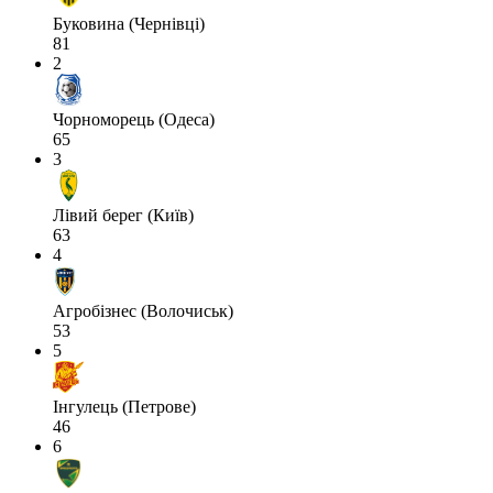
Буковина (Чернівці)
81
2
Чорноморець (Одеса)
65
3
Лівий берег (Київ)
63
4
Агробізнес (Волочиськ)
53
5
Інгулець (Петрове)
46
6