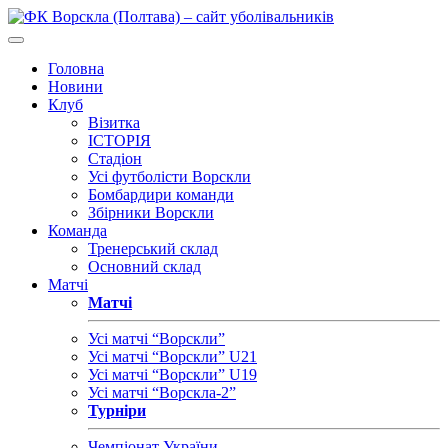
Головна
Новини
Клуб
Візитка
ІСТОРІЯ
Стадіон
Усі футболісти Ворскли
Бомбардири команди
Збірники Ворскли
Команда
Тренерський склад
Основний склад
Матчі
Матчі
Усі матчі “Ворскли”
Усі матчі “Ворскли” U21
Усі матчі “Ворскли” U19
Усі матчі “Ворскла-2”
Турніри
Чемпіонат України