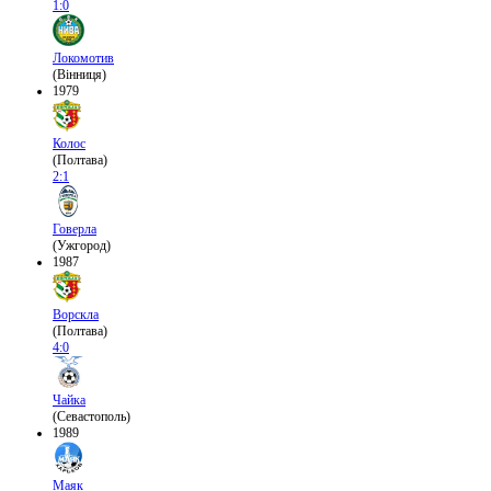
1:0
Локомотив
(Вінниця)
1979
Колос
(Полтава)
2:1
Говерла
(Ужгород)
1987
Ворскла
(Полтава)
4:0
Чайка
(Севастополь)
1989
Маяк