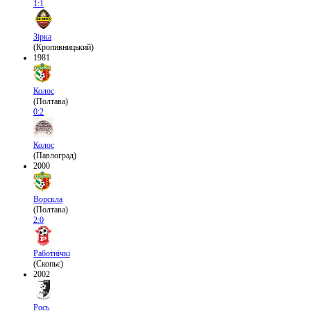
1:1
Зірка
(Кропивницький)
1981
Колос
(Полтава)
0:2
Колос
(Павлоград)
2000
Ворскла
(Полтава)
2:0
Работнічкі
(Скопьє)
2002
Рось