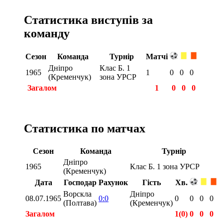
Статистика виступів за
команду
Сезон
Команда
Турнір
Матчі
Дніпро
Клас Б. 1
1965
1
0
0
0
(Кременчук)
зона УРСР
Загалом
1
0
0
0
Статистика по матчах
Сезон
Команда
Турнір
Дніпро
1965
Клас Б. 1 зона УРСР
(Кременчук)
Дата
Господар
Рахунок
Гість
Хв.
Ворскла
Дніпро
08.07.1965
0:0
0
0
0
0
(Полтава)
(Кременчук)
Загалом
1(0)
0
0
0