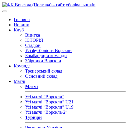
Головна
Новини
Клуб
Візитка
ІСТОРІЯ
Стадіон
Усі футболісти Ворскли
Бомбардири команди
Збірники Ворскли
Команда
Тренерський склад
Основний склад
Матчі
Матчі
Усі матчі “Ворскли”
Усі матчі “Ворскли” U21
Усі матчі “Ворскли” U19
Усі матчі “Ворскла-2”
Турніри
Чемпіонат України