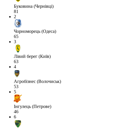
Буковина (Чернівці)
81
2
Чорноморець (Одеса)
65
3
Лівий берег (Київ)
63
4
Агробізнес (Волочиськ)
53
5
Інгулець (Петрове)
46
6