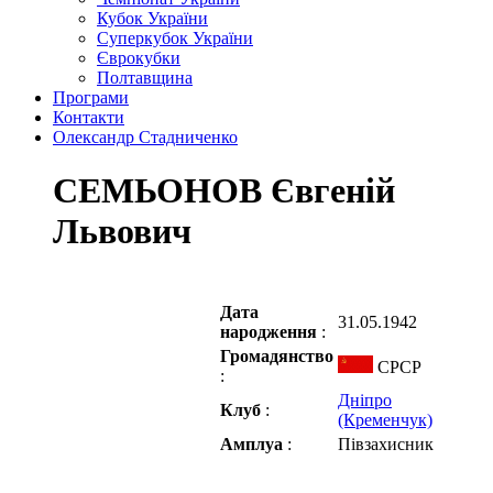
Кубок України
Суперкубок України
Єврокубки
Полтавщина
Програми
Контакти
Олександр Стадниченко
СЕМЬОНОВ Євгеній
Львович
Дата
31.05.1942
народження
:
Громадянство
СРСР
:
Дніпро
Клуб
:
(Кременчук)
Амплуа
:
Півзахисник