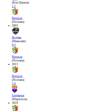
(Біла Церква)
1:2
Ворскла
(Полтава)
2003
Водник
(Миколаїв)
0:3
Ворскла
(Полтава)
2013
Ворскла
(Полтава)
1:0
Іллічівець
(Маріуполь)
2019