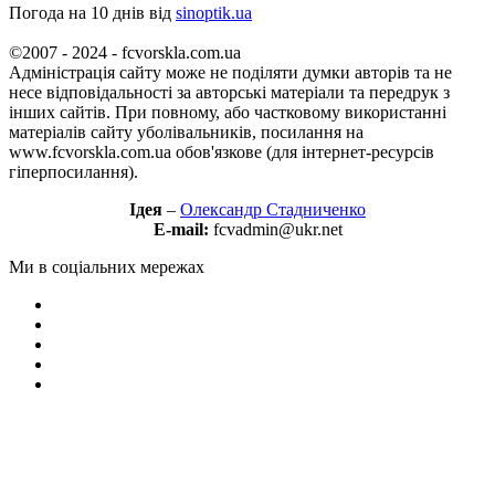
Погода на 10 днів від
sinoptik.ua
©2007 - 2024 - fcvorskla.com.ua
Адміністрація сайту може не поділяти думки авторів та не
несе відповідальності за авторські матеріали та передрук з
інших сайтів. При повному, або частковому використанні
матеріалів сайту уболівальників, посилання на
www.fcvorskla.com.ua обов'язкове (для інтернет-ресурсів
гіперпосилання).
Ідея
–
Олександр Стадниченко
E-mail:
fcvadmin@ukr.net
Ми в соціальних мережах