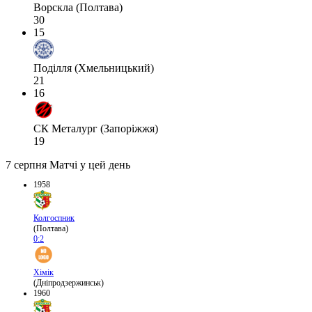
Ворскла (Полтава)
30
15
Поділля (Хмельницький)
21
16
СК Металург (Запоріжжя)
19
7 серпня
Матчі у цей день
1958
Колгоспник
(Полтава)
0:2
Хімік
(Дніпродзержинськ)
1960