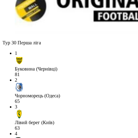
Тур 30
Перша ліга
1
Буковина (Чернівці)
81
2
Чорноморець (Одеса)
65
3
Лівий берег (Київ)
63
4