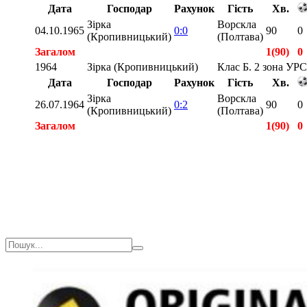
Дата
Господар
Рахунок
Гість
Хв.
Зірка
Ворскла
04.10.1965
0:0
90
0
(Кропивницький)
(Полтава)
Загалом
1(90)
0
1964
Зірка (Кропивницький)
Клас Б. 2 зона УР
Дата
Господар
Рахунок
Гість
Хв.
Зірка
Ворскла
26.07.1964
0:2
90
0
(Кропивницький)
(Полтава)
Загалом
1(90)
0
Загалом
2(180)
0