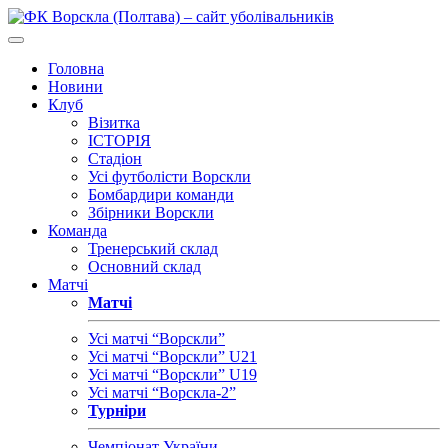
Головна
Новини
Клуб
Візитка
ІСТОРІЯ
Стадіон
Усі футболісти Ворскли
Бомбардири команди
Збірники Ворскли
Команда
Тренерський склад
Основний склад
Матчі
Матчі
Усі матчі “Ворскли”
Усі матчі “Ворскли” U21
Усі матчі “Ворскли” U19
Усі матчі “Ворскла-2”
Турніри
Чемпіонат України