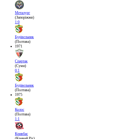
Металург
(Запоріжжя)
1:0
Будівельник
(Полтава)
1971
Спартак
(Суми)
0:1
Будівельник
(Полтава)
1975
Колос
(Полтава)
1:1
Кривбас
(Кривий Ріг)