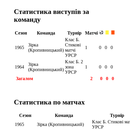
Статистика виступів за
команду
Сезон
Команда
Турнір
Матчі
Клас Б.
Зірка
Стикові
1965
1
0
0
0
(Кропивницький)
матчі
УРСР
Клас Б. 2
Зірка
1964
зона
1
0
0
0
(Кропивницький)
УРСР
Загалом
2
0
0
0
Статистика по матчах
Сезон
Команда
Турнір
Клас Б. Стикові ма
1965
Зірка (Кропивницький)
УРСР