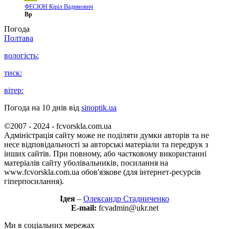
ФЕСЮН Кіріл Вадимович
Вр
Погода
Полтава
вологість:
тиск:
вітер:
Погода на 10 днів від
sinoptik.ua
©2007 - 2024 - fcvorskla.com.ua
Адміністрація сайту може не поділяти думки авторів та не
несе відповідальності за авторські матеріали та передрук з
інших сайтів. При повному, або частковому використанні
матеріалів сайту уболівальників, посилання на
www.fcvorskla.com.ua обов'язкове (для інтернет-ресурсів
гіперпосилання).
Ідея
–
Олександр Стадниченко
E-mail:
fcvadmin@ukr.net
Ми в соціальних мережах