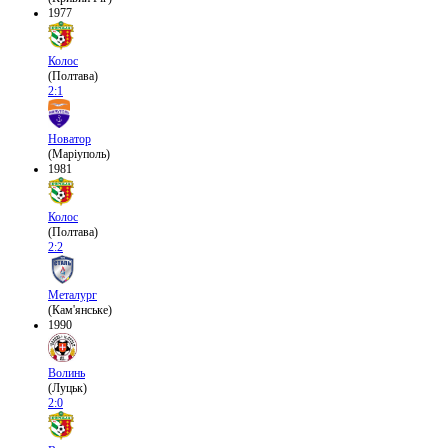
1977
Колос
(Полтава)
2:1
Новатор
(Маріуполь)
1981
Колос
(Полтава)
2:2
Металург
(Кам'янське)
1990
Волинь
(Луцьк)
2:0