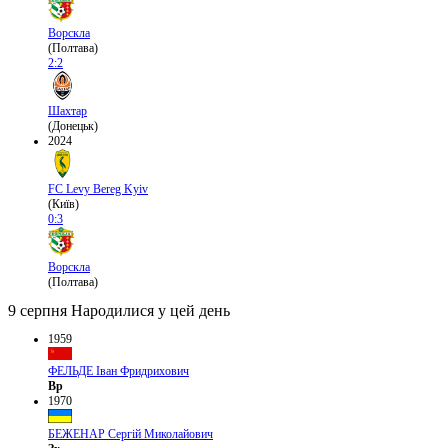
Ворскла
(Полтава)
2:2
Шахтар
(Донецьк)
2024
FC Levy Bereg Kyiv
(Київ)
0:3
Ворскла
(Полтава)
9 серпня
Народилися у цей день
1959
ФЕЛЬДЕ Іван Фридрихович
Вр
1970
БЕЖЕНАР Сергій Миколайович