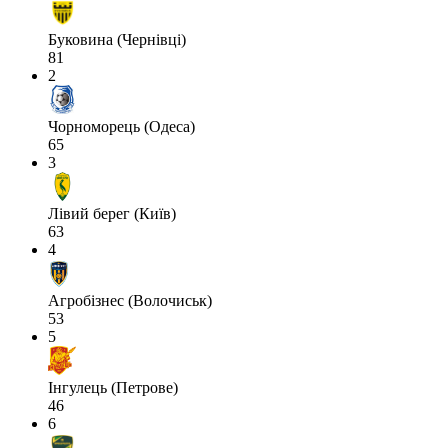
Буковина (Чернівці)
81
2
Чорноморець (Одеса)
65
3
Лівий берег (Київ)
63
4
Агробізнес (Волочиськ)
53
5
Інгулець (Петрове)
46
6