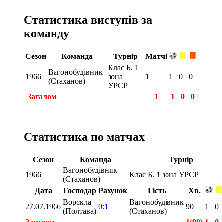
Статистика виступів за
команду
Сезон
Команда
Турнір
Матчі
Клас Б. 1
Вагонобудівник
1966
зона
1
1
0
0
(Стаханов)
УРСР
Загалом
1
1
0
0
Статистика по матчах
Сезон
Команда
Турнір
Вагонобудівник
1966
Клас Б. 1 зона УРСР
(Стаханов)
Дата
Господар
Рахунок
Гість
Хв.
Ворскла
Вагонобудівник
27.07.1966
0:1
90
1
0
(Полтава)
(Стаханов)
Загалом
1(90)
1
0