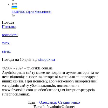
Зх
1976
ВЕЛИЧКО Сергій Миколайович
Вр
Погода
Полтава
вологість:
тиск:
вітер:
Погода на 10 днів від
sinoptik.ua
©2007 - 2024 - fcvorskla.com.ua
Адміністрація сайту може не поділяти думки авторів та не
несе відповідальності за авторські матеріали та передрук з
інших сайтів. При повному, або частковому використанні
матеріалів сайту уболівальників, посилання на
www.fcvorskla.com.ua обов'язкове (для інтернет-ресурсів
гіперпосилання).
Ідея
–
Олександр Стадниченко
E-mail:
fcvadmin@ukr.net