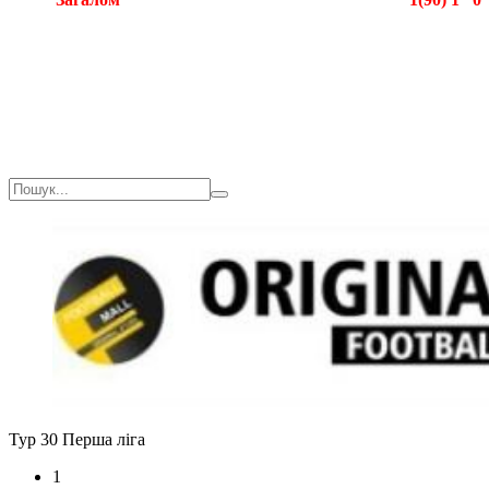
Загалом
1(90)
1
0
Тур 30
Перша ліга
1