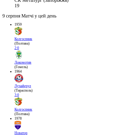
СК Металург (Запоріжжя)
19
9 серпня
Матчі у цей день
1959
Колгоспник
(Полтава)
2:0
Локомотив
(Гомель)
1964
Лучаферул
(Тирасполь)
3:0
Колгоспник
(Полтава)
1978
Новатор