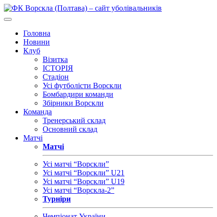
Головна
Новини
Клуб
Візитка
ІСТОРІЯ
Стадіон
Усі футболісти Ворскли
Бомбардири команди
Збірники Ворскли
Команда
Тренерський склад
Основний склад
Матчі
Матчі
Усі матчі “Ворскли”
Усі матчі “Ворскли” U21
Усі матчі “Ворскли” U19
Усі матчі “Ворскла-2”
Турніри
Чемпіонат України