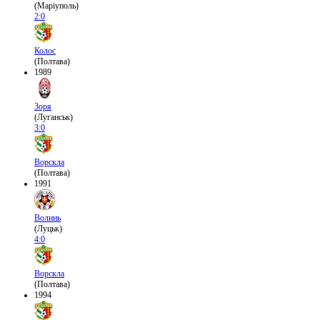
(Маріуполь)
2:0
Колос
(Полтава)
1989
Зоря
(Луганськ)
3:0
Ворскла
(Полтава)
1991
Волинь
(Луцьк)
4:0
Ворскла
(Полтава)
1994