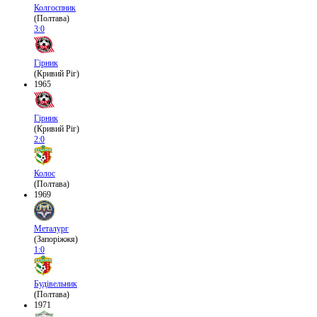
Колгоспник
(Полтава)
3:0
Гірник
(Кривий Ріг)
1965
Гірник
(Кривий Ріг)
2:0
Колос
(Полтава)
1969
Металург
(Запоріжжя)
1:0
Будівельник
(Полтава)
1971