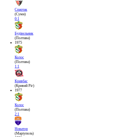
Спартак
(Суми)
0:1
Будівельник
(Полтава)
1975
Колос
(Полтава)
1:1
Кривбас
(Кривий Ріг)
1977
Колос
(Полтава)
2:1
Новатор
(Маріуполь)