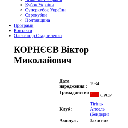
Кубок України
Суперкубок України
Єврокубки
Полтавщина
Програми
Контакти
Олександр Стадниченко
КОРНЄЄВ Віктор
Миколайович
Дата
1934
народження
:
Громадянство
СРСР
:
Тігіна-
Клуб
:
Апоель
(Бендери)
Амплуа
:
Захисник