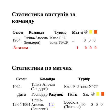
Статистика виступів за
команду
Сезон
Команда
Турнір
Матчі
Тігіна-Апоель
Клас Б. 2
1964
1
0
0
0
(Бендери)
зона УРСР
Загалом
1
0
0
0
Статистика по матчах
Сезон
Команда
Турнір
Тігіна-Апоель
1964
Клас Б. 2 зона УРСР
(Бендери)
Дата
Господар
Рахунок
Гість
Хв.
Тігіна-
Ворскла
12.04.1964
Апоель
1:2
90
0
0
0
(Полтава)
(Бендери)