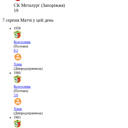
СК Металург (Запоріжжя)
19
7 серпня
Матчі у цей день
1958
Колгоспник
(Полтава)
0:2
Хімік
(Дніпродзержинськ)
1960
Колгоспник
(Полтава)
3:0
Хімік
(Дніпродзержинськ)
1963