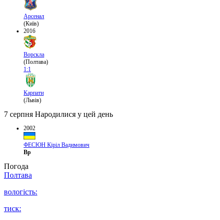
Арсенал
(Київ)
2016
Ворскла
(Полтава)
1:1
Карпати
(Львів)
7 серпня
Народилися у цей день
2002
ФЕСЮН Кіріл Вадимович
Вр
Погода
Полтава
вологість:
тиск: