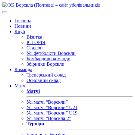
Головна
Новини
Клуб
Візитка
ІСТОРІЯ
Стадіон
Усі футболісти Ворскли
Бомбардири команди
Збірники Ворскли
Команда
Тренерський склад
Основний склад
Матчі
Матчі
Усі матчі “Ворскли”
Усі матчі “Ворскли” U21
Усі матчі “Ворскли” U19
Усі матчі “Ворскла-2”
Турніри
Чемпіонат України