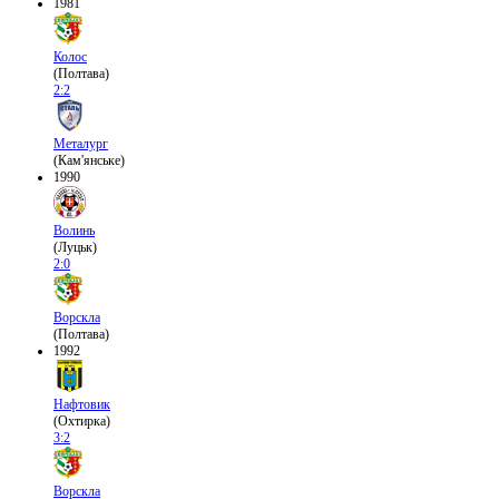
1981
Колос
(Полтава)
2:2
Металург
(Кам'янське)
1990
Волинь
(Луцьк)
2:0
Ворскла
(Полтава)
1992
Нафтовик
(Охтирка)
3:2
Ворскла