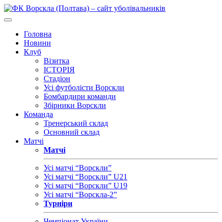
Головна
Новини
Клуб
Візитка
ІСТОРІЯ
Стадіон
Усі футболісти Ворскли
Бомбардири команди
Збірники Ворскли
Команда
Тренерський склад
Основний склад
Матчі
Матчі
Усі матчі “Ворскли”
Усі матчі “Ворскли” U21
Усі матчі “Ворскли” U19
Усі матчі “Ворскла-2”
Турніри
Чемпіонат України