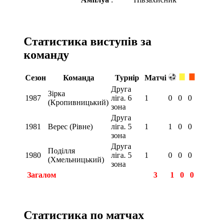
Статистика виступів за
команду
Сезон
Команда
Турнір
Матчі
Друга
Зірка
1987
ліга. 6
1
0
0
0
(Кропивницький)
зона
Друга
1981
Верес (Рівне)
ліга. 5
1
1
0
0
зона
Друга
Поділля
1980
ліга. 5
1
0
0
0
(Хмельницький)
зона
Загалом
3
1
0
0
Статистика по матчах