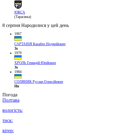
ЮКСА
(Тарасівка)
8 серпня
Народилися у цей день
1967
САРТАНІЯ Кахабер Нодарійович
Зх
1979
ХРОЛЬ Геннадій Юрійович
Зх
1984
СОЛЯНИК Руслан Олексійович
Нп
Погода
Полтава
вологість:
тиск:
вітер: