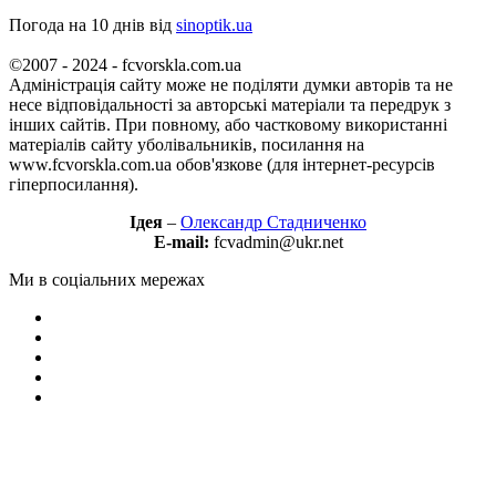
Погода на 10 днів від
sinoptik.ua
©2007 - 2024 - fcvorskla.com.ua
Адміністрація сайту може не поділяти думки авторів та не
несе відповідальності за авторські матеріали та передрук з
інших сайтів. При повному, або частковому використанні
матеріалів сайту уболівальників, посилання на
www.fcvorskla.com.ua обов'язкове (для інтернет-ресурсів
гіперпосилання).
Ідея
–
Олександр Стадниченко
E-mail:
fcvadmin@ukr.net
Ми в соціальних мережах