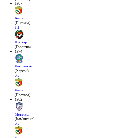
1967
Колос
(Полтава)
1:1
Шахтар
(Горлівка)
1974
Локомотив
(Херсон)
0:0
Колос
(Полтава)
1982
Металург
(Кам'янське)
0:0