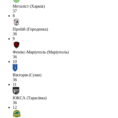
Металіст (Харків)
37
8
Пробій (Городенка)
36
9
Фенікс-Маріуполь (Маріуполь)
36
10
Вікторія (Суми)
36
11
ЮКСА (Тарасівка)
36
12