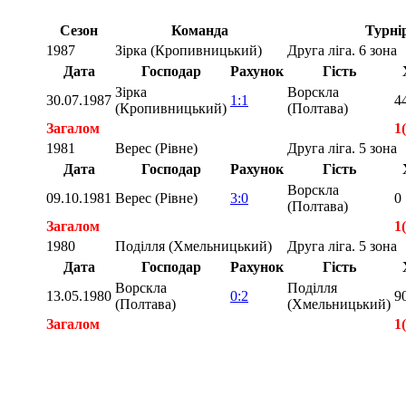
Сезон
Команда
Турні
1987
Зірка (Кропивницький)
Друга ліга. 6 зона
Дата
Господар
Рахунок
Гість
Зірка
Ворскла
30.07.1987
1:1
4
(Кропивницький)
(Полтава)
Загалом
1
1981
Верес (Рівне)
Друга ліга. 5 зона
Дата
Господар
Рахунок
Гість
Ворскла
09.10.1981
Верес (Рівне)
3:0
0
(Полтава)
Загалом
1(
1980
Поділля (Хмельницький)
Друга ліга. 5 зона
Дата
Господар
Рахунок
Гість
Ворскла
Поділля
13.05.1980
0:2
9
(Полтава)
(Хмельницький)
Загалом
1
Загалом
3