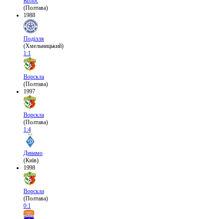
Колос
(Полтава)
1988
Поділля
(Хмельницький)
1:1
Ворскла
(Полтава)
1997
Ворскла
(Полтава)
1:4
Динамо
(Київ)
1998
Ворскла
(Полтава)
0:1