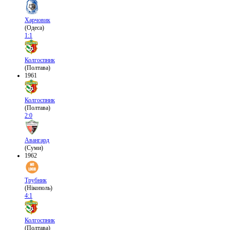
Харчовик
(Одеса)
1:1
Колгоспник
(Полтава)
1961
Колгоспник
(Полтава)
2:0
Авангард
(Суми)
1962
Трубник
(Нікополь)
4:1
Колгоспник
(Полтава)