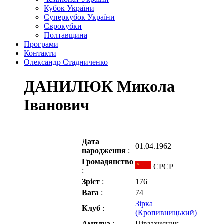
Кубок України
Суперкубок України
Єврокубки
Полтавщина
Програми
Контакти
Олександр Стадниченко
ДАНИЛЮК Микола
Іванович
Дата
01.04.1962
народження
:
Громадянство
СРСР
:
Зріст
:
176
Вага
:
74
Зірка
Клуб
:
(Кропивницький)
Амплуа
:
Півзахисник