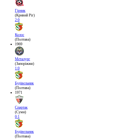
Гірник
(Кривий Ріг)
2:0
Колос
(Полтава)
1969
Металург
(Запоріжжя)
1:0
Будівельник
(Полтава)
1971
Спартак
(Суми)
0:1
Будівельник
(Полтава)