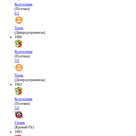
Колгоспник
(Полтава)
0:2
Хімік
(Дніпродзержинськ)
1960
Колгоспник
(Полтава)
3:0
Хімік
(Дніпродзержинськ)
1963
Колгоспник
(Полтава)
3:0
Гірник
(Кривий Ріг)
1965