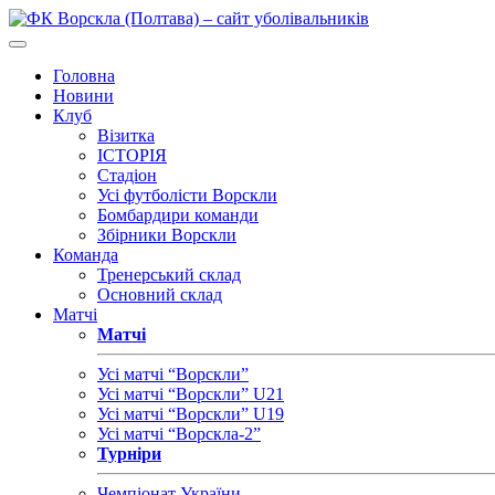
Головна
Новини
Клуб
Візитка
ІСТОРІЯ
Стадіон
Усі футболісти Ворскли
Бомбардири команди
Збірники Ворскли
Команда
Тренерський склад
Основний склад
Матчі
Матчі
Усі матчі “Ворскли”
Усі матчі “Ворскли” U21
Усі матчі “Ворскли” U19
Усі матчі “Ворскла-2”
Турніри
Чемпіонат України