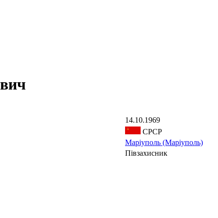
ович
14.10.1969
СРСР
Маріуполь (Маріуполь)
Півзахисник