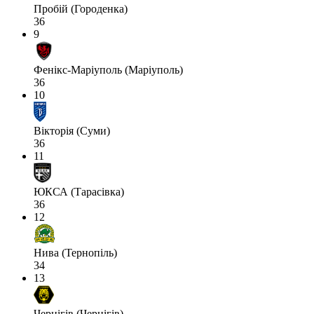
Пробій (Городенка)
36
9
Фенікс-Маріуполь (Маріуполь)
36
10
Вікторія (Суми)
36
11
ЮКСА (Тарасівка)
36
12
Нива (Тернопіль)
34
13
Чернігів (Чернігів)