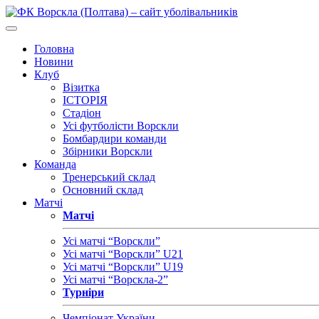
Головна
Новини
Клуб
Візитка
ІСТОРІЯ
Стадіон
Усі футболісти Ворскли
Бомбардири команди
Збірники Ворскли
Команда
Тренерський склад
Основний склад
Матчі
Матчі
Усі матчі “Ворскли”
Усі матчі “Ворскли” U21
Усі матчі “Ворскли” U19
Усі матчі “Ворскла-2”
Турніри
Чемпіонат України