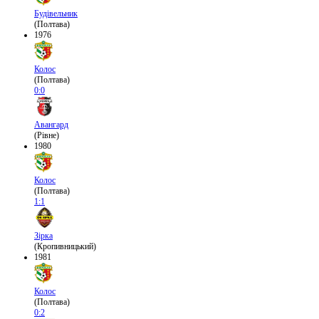
Будівельник
(Полтава)
1976
Колос
(Полтава)
0:0
Авангард
(Рівне)
1980
Колос
(Полтава)
1:1
Зірка
(Кропивницький)
1981
Колос
(Полтава)
0:2