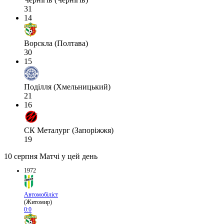
31
14
Ворскла (Полтава)
30
15
Поділля (Хмельницький)
21
16
СК Металург (Запоріжжя)
19
10 серпня
Матчі у цей день
1972
Автомобіліст
(Житомир)
0:0