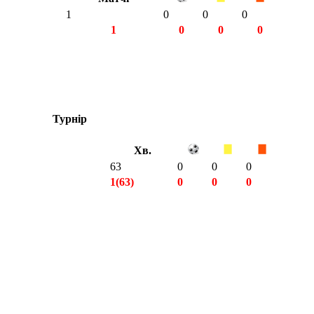
1
0
0
0
1
0
0
0
Турнір
Хв.
63
0
0
0
1(63)
0
0
0
1(63)
0
0
0