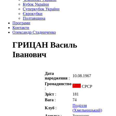
Кубок України
Суперкубок України
Єврокубки
Полтавщина
Програми
Контакти
Олександр Стадниченко
ГРИЦАН Василь
Іванович
Дата
10.08.1967
народження
:
Громадянство
СРСР
:
Зріст
:
181
Вага
:
74
Поділля
Клуб
:
(Хмельницький)
Амплуа
:
Захисник