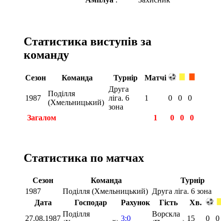
Статистика виступів за
команду
Сезон
Команда
Турнір
Матчі
Друга
Поділля
1987
ліга. 6
1
0
0
0
(Хмельницький)
зона
Загалом
1
0
0
0
Статистика по матчах
Сезон
Команда
Турнір
1987
Поділля (Хмельницький)
Друга ліга. 6 зона
Дата
Господар
Рахунок
Гість
Хв.
Поділля
Ворскла
27.08.1987
3:0
15
0
0