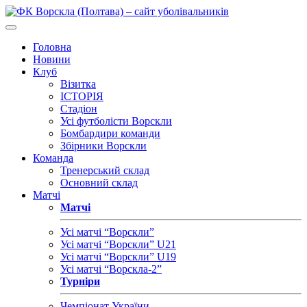
Головна
Новини
Клуб
Візитка
ІСТОРІЯ
Стадіон
Усі футболісти Ворскли
Бомбардири команди
Збірники Ворскли
Команда
Тренерський склад
Основний склад
Матчі
Матчі
Усі матчі “Ворскли”
Усі матчі “Ворскли” U21
Усі матчі “Ворскли” U19
Усі матчі “Ворскла-2”
Турніри
Чемпіонат України