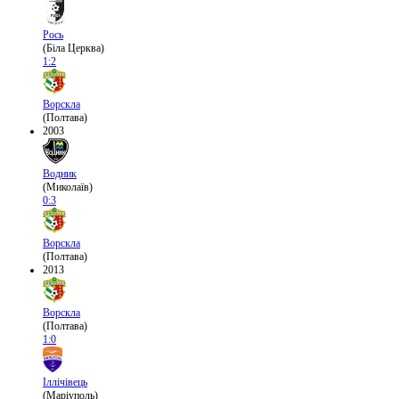
Рось
(Біла Церква)
1:2
Ворскла
(Полтава)
2003
Водник
(Миколаїв)
0:3
Ворскла
(Полтава)
2013
Ворскла
(Полтава)
1:0
Іллічівець
(Маріуполь)