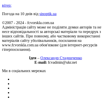
вітер:
Погода на 10 днів від
sinoptik.ua
©2007 - 2024 - fcvorskla.com.ua
Адміністрація сайту може не поділяти думки авторів та не
несе відповідальності за авторські матеріали та передрук з
інших сайтів. При повному, або частковому використанні
матеріалів сайту уболівальників, посилання на
www.fcvorskla.com.ua обов'язкове (для інтернет-ресурсів
гіперпосилання).
Ідея
–
Олександр Стадниченко
E-mail:
fcvadmin@ukr.net
Ми в соціальних мережах