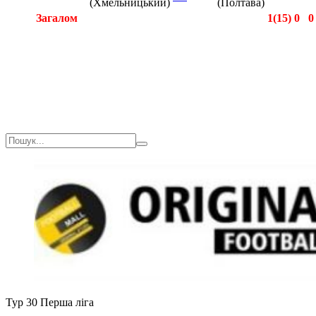
(Хмельницький)
(Полтава)
Загалом
1(15)
0
0
Загалом
1(15)
0
0
Тур 30
Перша ліга