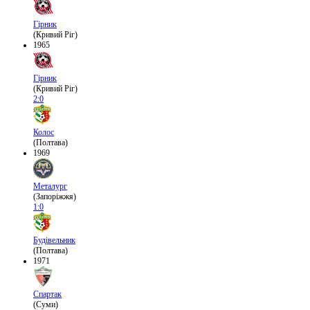
Гірник
(Кривий Ріг)
1965
Гірник
(Кривий Ріг)
2:0
Колос
(Полтава)
1969
Металург
(Запоріжжя)
1:0
Будівельник
(Полтава)
1971
Спартак
(Суми)