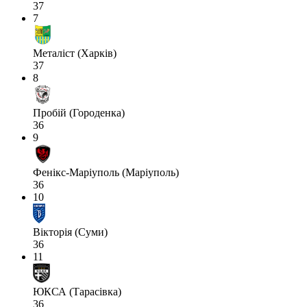
37
7
Металіст (Харків)
37
8
Пробій (Городенка)
36
9
Фенікс-Маріуполь (Маріуполь)
36
10
Вікторія (Суми)
36
11
ЮКСА (Тарасівка)
36