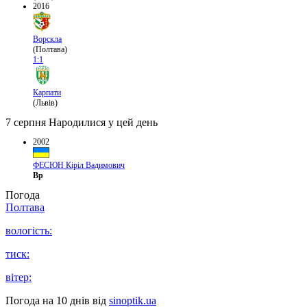
2016
Ворскла
(Полтава)
1:1
Карпати
(Львів)
7 серпня
Народилися у цей день
2002
ФЕСЮН Кіріл Вадимович
Вр
Погода
Полтава
вологість:
тиск:
вітер:
Погода на 10 днів від
sinoptik.ua