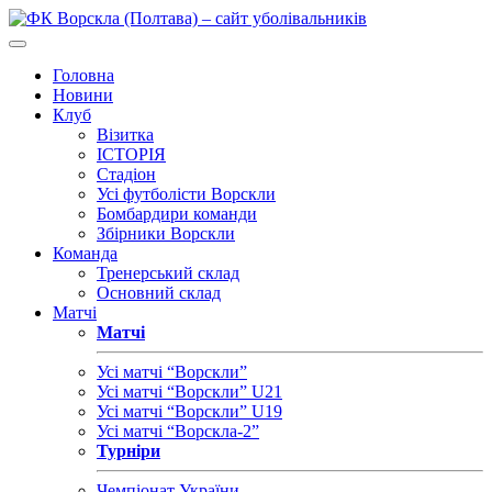
Головна
Новини
Клуб
Візитка
ІСТОРІЯ
Стадіон
Усі футболісти Ворскли
Бомбардири команди
Збірники Ворскли
Команда
Тренерський склад
Основний склад
Матчі
Матчі
Усі матчі “Ворскли”
Усі матчі “Ворскли” U21
Усі матчі “Ворскли” U19
Усі матчі “Ворскла-2”
Турніри
Чемпіонат України