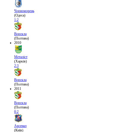
Чорноморець
(Одеса)
1:2
Ворскла
(Полтава)
2010
Металіст
(Харків)
2:3
Ворскла
(Полтава)
2011
Ворскла
(Полтава)
0:2
Арсенал
(Київ)