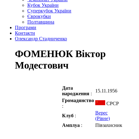
Кубок України
Суперкубок України
Єврокубки
Полтавщина
Програми
Контакти
Олександр Стадниченко
ФОМЕНЮК Віктор
Модестович
Дата
15.11.1956
народження
:
Громадянство
СРСР
:
Верес
Клуб
:
(Рівне)
Амплуа
:
Півзахисник