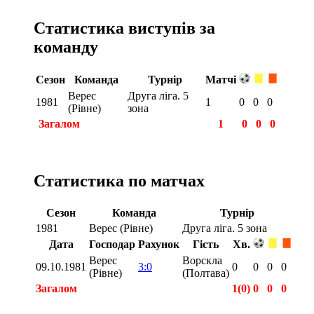
Статистика виступів за
команду
Сезон
Команда
Турнір
Матчі
Верес
Друга ліга. 5
1981
1
0
0
0
(Рівне)
зона
Загалом
1
0
0
0
Статистика по матчах
Сезон
Команда
Турнір
1981
Верес (Рівне)
Друга ліга. 5 зона
Дата
Господар
Рахунок
Гість
Хв.
Верес
Ворскла
09.10.1981
3:0
0
0
0
0
(Рівне)
(Полтава)
Загалом
1(0)
0
0
0
Загалом
1(0)
0
0
0