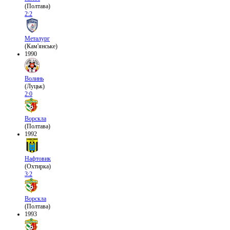
(Полтава)
2:2
Металург
(Кам'янське)
1990
Волинь
(Луцьк)
2:0
Ворскла
(Полтава)
1992
Нафтовик
(Охтирка)
3:2
Ворскла
(Полтава)
1993