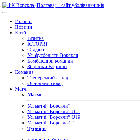
Головна
Новини
Клуб
Візитка
ІСТОРІЯ
Стадіон
Усі футболісти Ворскли
Бомбардири команди
Збірники Ворскли
Команда
Тренерський склад
Основний склад
Матчі
Матчі
Усі матчі “Ворскли”
Усі матчі “Ворскли” U21
Усі матчі “Ворскли” U19
Усі матчі “Ворскла-2”
Турніри
Чемпіонат України