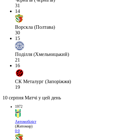
31
14
Ворскла (Полтава)
30
15
Поділля (Хмельницький)
21
16
СК Металург (Запоріжжя)
19
10 серпня
Матчі у цей день
1972
Автомобіліст
(Житомир)
0:0