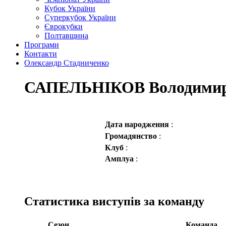
Кубок України
Суперкубок України
Єврокубки
Полтавщина
Програми
Контакти
Олександр Стадниченко
САПЕЛЬНІКОВ Володимир
Дата народження
:
Громадянство
:
Клуб
:
Амплуа
:
Статистика виступів за команду
Сезон
Команда