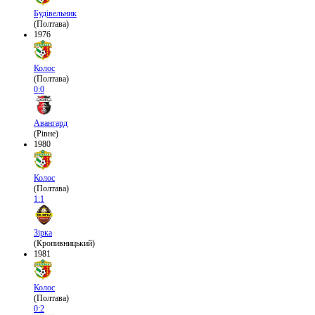
Будівельник
(Полтава)
1976
Колос
(Полтава)
0:0
Авангард
(Рівне)
1980
Колос
(Полтава)
1:1
Зірка
(Кропивницький)
1981
Колос
(Полтава)
0:2