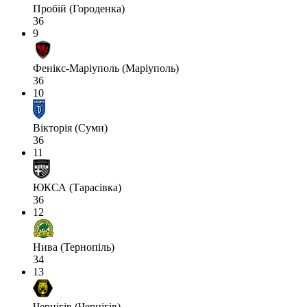
Пробій (Городенка)
36
9
Фенікс-Маріуполь (Маріуполь)
36
10
Вікторія (Суми)
36
11
ЮКСА (Тарасівка)
36
12
Нива (Тернопіль)
34
13
Чернігів (Чернігів)