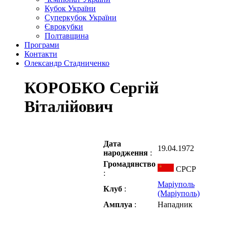
Кубок України
Суперкубок України
Єврокубки
Полтавщина
Програми
Контакти
Олександр Стадниченко
КОРОБКО Сергій
Віталійович
Дата
19.04.1972
народження
:
Громадянство
СРСР
:
Маріуполь
Клуб
:
(Маріуполь)
Амплуа
:
Нападник