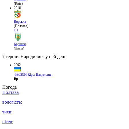
(Київ)
2016
Ворскла
(Полтава)
1:1
Карпати
(Львів)
7 серпня
Народилися у цей день
2002
ФЕСЮН Кіріл Вадимович
Вр
Погода
Полтава
вологість:
тиск:
вітер: