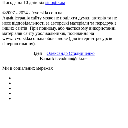
Погода на 10 днів від
sinoptik.ua
©2007 - 2024 - fcvorskla.com.ua
Адміністрація сайту може не поділяти думки авторів та не
несе відповідальності за авторські матеріали та передрук з
інших сайтів. При повному, або частковому використанні
матеріалів сайту уболівальників, посилання на
www.fcvorskla.com.ua обов'язкове (для інтернет-ресурсів
гіперпосилання).
Ідея
–
Олександр Стадниченко
E-mail:
fcvadmin@ukr.net
Ми в соціальних мережах