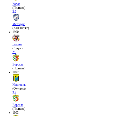
Колос
(Полтава)
2:2
Металург
(Кам'янське)
1990
Волинь
(Луцьк)
2:0
Ворскла
(Полтава)
1992
Нафтовик
(Охтирка)
3:2
Ворскла
(Полтава)
1993