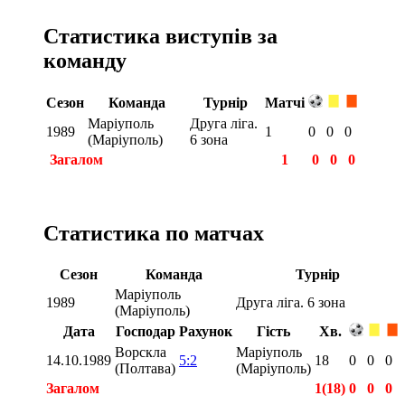
Статистика виступів за
команду
Сезон
Команда
Турнір
Матчі
Маріуполь
Друга ліга.
1989
1
0
0
0
(Маріуполь)
6 зона
Загалом
1
0
0
0
Статистика по матчах
Сезон
Команда
Турнір
Маріуполь
1989
Друга ліга. 6 зона
(Маріуполь)
Дата
Господар
Рахунок
Гість
Хв.
Ворскла
Маріуполь
14.10.1989
5:2
18
0
0
0
(Полтава)
(Маріуполь)
Загалом
1(18)
0
0
0