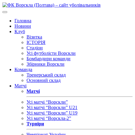
Головна
Новини
Клуб
Візитка
ІСТОРІЯ
Стадіон
Усі футболісти Ворскли
Бомбардири команди
Збірники Ворскли
Команда
Тренерський склад
Основний склад
Матчі
Матчі
Усі матчі “Ворскли”
Усі матчі “Ворскли” U21
Усі матчі “Ворскли” U19
Усі матчі “Ворскла-2”
Турніри
Чемпіонат України