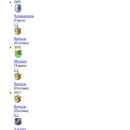
2005
Чорноморець
(Одеса)
1:2
Ворскла
(Полтава)
2010
Металіст
(Харків)
2:3
Ворскла
(Полтава)
2011
Ворскла
(Полтава)
0:2
Арсенал