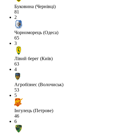
Буковина (Чернівці)
81
2
Чорноморець (Одеса)
65
3
Лівий берег (Київ)
63
4
Агробізнес (Волочиськ)
53
5
Інгулець (Петрове)
46
6