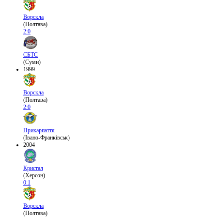
Ворскла
(Полтава)
2:0
СБТС
(Суми)
1999
Ворскла
(Полтава)
2:0
Прикарпаття
(Івано-Франківськ)
2004
Кристал
(Херсон)
0:1
Ворскла
(Полтава)