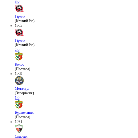
3:0
Гірник
(Кривий Ріг)
1965
Гірник
(Кривий Ріг)
2:0
Колос
(Полтава)
1969
Металург
(Запоріжжя)
1:0
Будівельник
(Полтава)
1971
Спартак