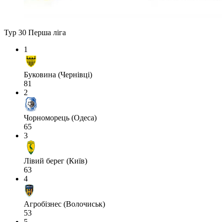
Тур 30
Перша ліга
1
Буковина (Чернівці)
81
2
Чорноморець (Одеса)
65
3
Лівий берег (Київ)
63
4
Агробізнес (Волочиськ)
53
5