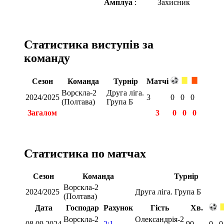
Амплуа
:
Захисник
Статистика виступів за
команду
Сезон
Команда
Турнір
Матчі
Ворскла-2
Друга ліга.
2024/2025
3
0
0
0
(Полтава)
Група Б
Загалом
3
0
0
0
Статистика по матчах
Сезон
Команда
Турнір
Ворскла-2
2024/2025
Друга ліга. Група Б
(Полтава)
Дата
Господар
Рахунок
Гість
Хв.
Ворскла-2
Олександрія-2
08.09.2024
2:1
90
0
0