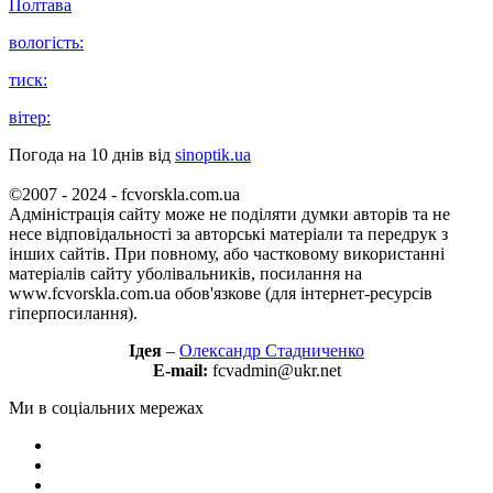
Полтава
вологість:
тиск:
вітер:
Погода на 10 днів від
sinoptik.ua
©2007 - 2024 - fcvorskla.com.ua
Адміністрація сайту може не поділяти думки авторів та не
несе відповідальності за авторські матеріали та передрук з
інших сайтів. При повному, або частковому використанні
матеріалів сайту уболівальників, посилання на
www.fcvorskla.com.ua обов'язкове (для інтернет-ресурсів
гіперпосилання).
Ідея
–
Олександр Стадниченко
E-mail:
fcvadmin@ukr.net
Ми в соціальних мережах