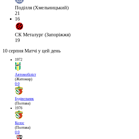
Поділля (Хмельницький)
21
16
СК Металург (Запоріжжя)
19
10 серпня
Матчі у цей день
1972
Автомобіліст
(Житомир)
0:0
Будівельник
(Полтава)
1976
Колос
(Полтава)
0:0