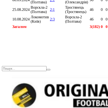
(Полтава)
(Олександрія)
Ворскла-2
Тростянець
25.08.2024
2:1
46
0
0
(Полтава)
(Тростянець)
Локомотив
Ворскла-2
10.08.2024
2:3
46
0
0
(Київ)
(Полтава)
Загалом
3(182)
0
0
Загалом
3(182)
0
0