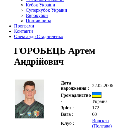
Кубок України
Суперкубок України
Єврокубки
Полтавщина
Програми
Контакти
Олександр Стадниченко
ГОРОБЕЦЬ Артем
Андрійович
Дата
22.02.2006
народження
:
Громадянство
:
Україна
Зріст
:
172
Вага
:
60
Ворскла
Клуб
:
(Полтава)