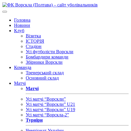
Головна
Новини
Клуб
Візитка
ІСТОРІЯ
Стадіон
Усі футболісти Ворскли
Бомбардири команди
Збірники Ворскли
Команда
Тренерський склад
Основний склад
Матчі
Матчі
Усі матчі “Ворскли”
Усі матчі “Ворскли” U21
Усі матчі “Ворскли” U19
Усі матчі “Ворскла-2”
Турніри
Чемпіонат України