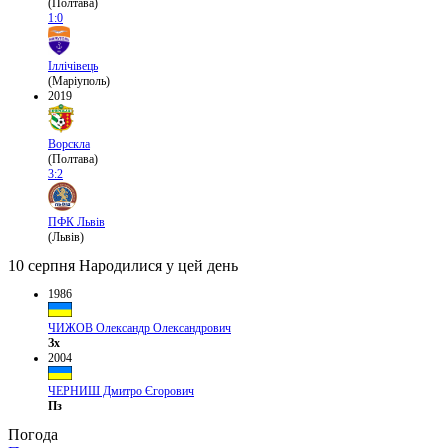
(Полтава)
1:0
Іллічівець
(Маріуполь)
2019
Ворскла
(Полтава)
3:2
ПФК Львів
(Львів)
10 серпня
Народилися у цей день
1986
ЧИЖОВ Олександр Олександрович
Зх
2004
ЧЕРНИШ Дмитро Єгорович
Пз
Погода