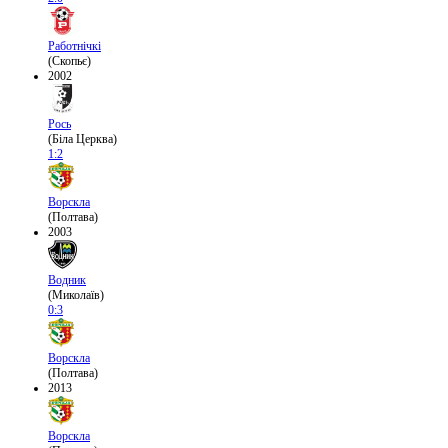
Работнічкі
(Скопьє)
2002
Рось
(Біла Церква)
1:2
Ворскла
(Полтава)
2003
Водник
(Миколаїв)
0:3
Ворскла
(Полтава)
2013
Ворскла