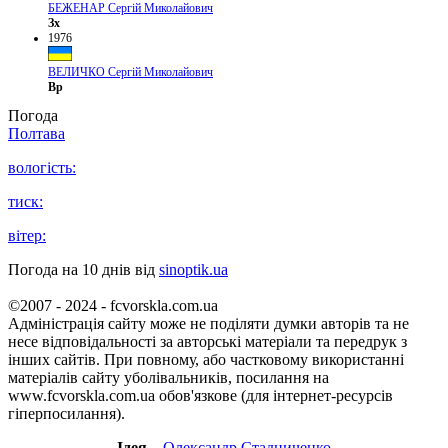
БЕЖЕНАР Сергій Миколайович
Зх
1976
ВЕЛИЧКО Сергій Миколайович
Вр
Погода
Полтава
вологість:
тиск:
вітер:
Погода на 10 днів від
sinoptik.ua
©2007 - 2024 - fcvorskla.com.ua
Адміністрація сайту може не поділяти думки авторів та не
несе відповідальності за авторські матеріали та передрук з
інших сайтів. При повному, або частковому використанні
матеріалів сайту уболівальників, посилання на
www.fcvorskla.com.ua обов'язкове (для інтернет-ресурсів
гіперпосилання).
Ідея
–
Олександр Стадниченко