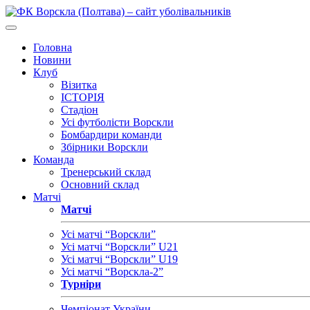
Головна
Новини
Клуб
Візитка
ІСТОРІЯ
Стадіон
Усі футболісти Ворскли
Бомбардири команди
Збірники Ворскли
Команда
Тренерський склад
Основний склад
Матчі
Матчі
Усі матчі “Ворскли”
Усі матчі “Ворскли” U21
Усі матчі “Ворскли” U19
Усі матчі “Ворскла-2”
Турніри
Чемпіонат України