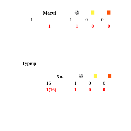
Матчі
1
1
0
0
1
1
0
0
Турнір
Хв.
16
1
0
0
1(16)
1
0
0
1(16)
1
0
0