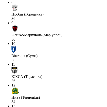
8
Пробій (Городенка)
36
9
Фенікс-Маріуполь (Маріуполь)
36
10
Вікторія (Суми)
36
11
ЮКСА (Тарасівка)
36
12
Нива (Тернопіль)
34
13