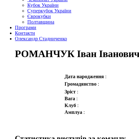
Кубок України
Суперкубок України
Єврокубки
Полтавщина
Програми
Контакти
Олександр Стадниченко
РОМАНЧУК Іван Іванови
Дата народження
:
Громадянство
:
Зріст
:
Вага
:
Клуб
:
Амплуа
:
Статистика виступів за команду