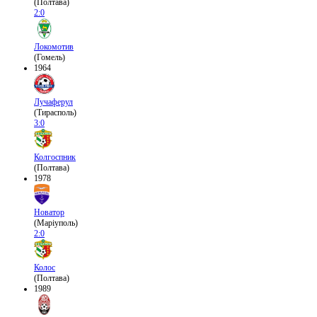
(Полтава)
2:0
Локомотив
(Гомель)
1964
Лучаферул
(Тирасполь)
3:0
Колгоспник
(Полтава)
1978
Новатор
(Маріуполь)
2:0
Колос
(Полтава)
1989