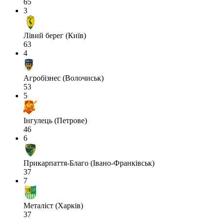
65
3
Лівий берег (Київ)
63
4
Агробізнес (Волочиськ)
53
5
Інгулець (Петрове)
46
6
Прикарпаття-Благо (Івано-Франківськ)
37
7
Металіст (Харків)
37