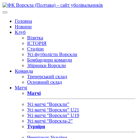
Головна
Новини
Клуб
Візитка
ІСТОРІЯ
Стадіон
Усі футболісти Ворскли
Бомбардири команди
Збірники Ворскли
Команда
Тренерський склад
Основний склад
Матчі
Матчі
Усі матчі “Ворскли”
Усі матчі “Ворскли” U21
Усі матчі “Ворскли” U19
Усі матчі “Ворскла-2”
Турніри
Чемпіонат України