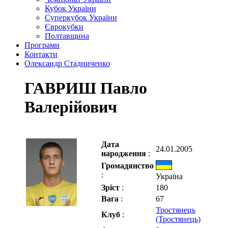
Кубок України
Суперкубок України
Єврокубки
Полтавщина
Програми
Контакти
Олександр Стадниченко
ГАВРИШ Павло
Валерійович
Дата
24.01.2005
народження
:
Громадянство
:
Україна
Зріст
:
180
Вага
:
67
Тростянець
Клуб
:
(Тростянець)