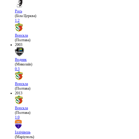
Рось
(Біла Церква)
1:2
Ворскла
(Полтава)
2003
Водник
(Миколаїв)
0:3
Ворскла
(Полтава)
2013
Ворскла
(Полтава)
1:0
Іллічівець
(Маріуполь)