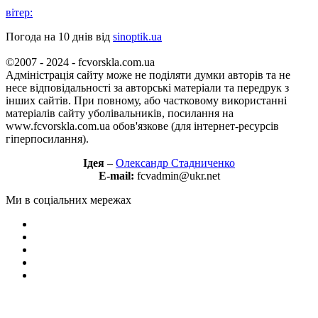
вітер:
Погода на 10 днів від
sinoptik.ua
©2007 - 2024 - fcvorskla.com.ua
Адміністрація сайту може не поділяти думки авторів та не
несе відповідальності за авторські матеріали та передрук з
інших сайтів. При повному, або частковому використанні
матеріалів сайту уболівальників, посилання на
www.fcvorskla.com.ua обов'язкове (для інтернет-ресурсів
гіперпосилання).
Ідея
–
Олександр Стадниченко
E-mail:
fcvadmin@ukr.net
Ми в соціальних мережах