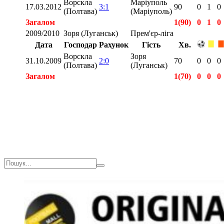
Ворскла
Маріуполь
17.03.2012
3:1
90
0
1
0
(Полтава)
(Маріуполь)
Загалом
1(90)
0
1
0
2009/2010
Зоря (Луганськ)
Прем'єр-ліга
Дата
Господар
Рахунок
Гість
Хв.
Ворскла
Зоря
31.10.2009
2:0
70
0
0
0
(Полтава)
(Луганськ)
Загалом
1(70)
0
0
0
Загалом
2(160)
0
1
0