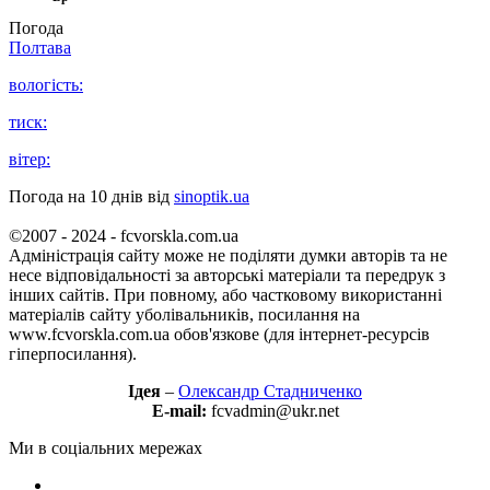
Погода
Полтава
вологість:
тиск:
вітер:
Погода на 10 днів від
sinoptik.ua
©2007 - 2024 - fcvorskla.com.ua
Адміністрація сайту може не поділяти думки авторів та не
несе відповідальності за авторські матеріали та передрук з
інших сайтів. При повному, або частковому використанні
матеріалів сайту уболівальників, посилання на
www.fcvorskla.com.ua обов'язкове (для інтернет-ресурсів
гіперпосилання).
Ідея
–
Олександр Стадниченко
E-mail:
fcvadmin@ukr.net
Ми в соціальних мережах