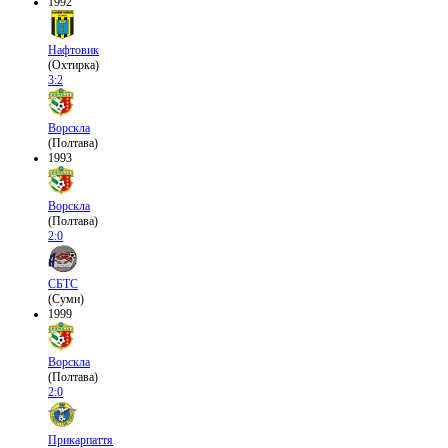
1992
Нафтовик
(Охтирка)
3:2
Ворскла
(Полтава)
1993
Ворскла
(Полтава)
2:0
СБТС
(Суми)
1999
Ворскла
(Полтава)
2:0
Прикарпаття