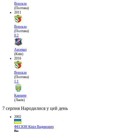
Ворскла
(Полтава)
2011
Ворскла
(Полтава)
0:2
Арсенал
(Київ)
2016
Ворскла
(Полтава)
1:1
Карпати
(Львів)
7 серпня
Народилися у цей день
2002
ФЕСЮН Кіріл Вадимович
Вр