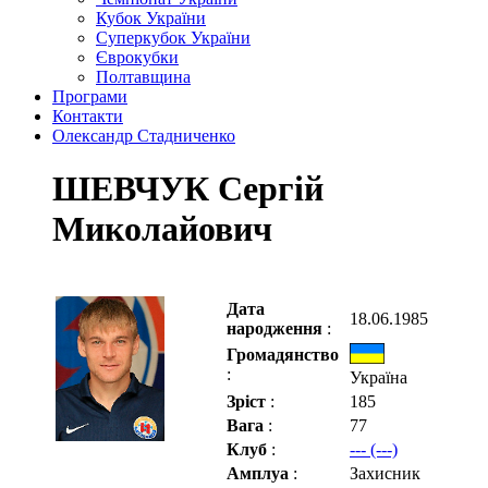
Кубок України
Суперкубок України
Єврокубки
Полтавщина
Програми
Контакти
Олександр Стадниченко
ШЕВЧУК Сергій
Миколайович
Дата
18.06.1985
народження
:
Громадянство
:
Україна
Зріст
:
185
Вага
:
77
Клуб
:
--- (---)
Амплуа
:
Захисник