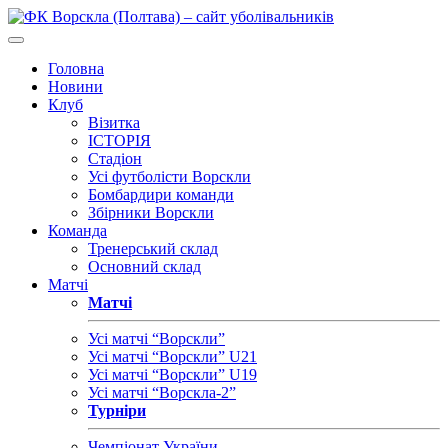
Головна
Новини
Клуб
Візитка
ІСТОРІЯ
Стадіон
Усі футболісти Ворскли
Бомбардири команди
Збірники Ворскли
Команда
Тренерський склад
Основний склад
Матчі
Матчі
Усі матчі “Ворскли”
Усі матчі “Ворскли” U21
Усі матчі “Ворскли” U19
Усі матчі “Ворскла-2”
Турніри
Чемпіонат України