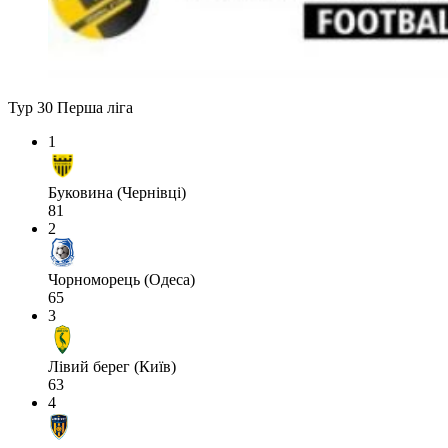
Тур 30
Перша ліга
1
Буковина (Чернівці)
81
2
Чорноморець (Одеса)
65
3
Лівий берег (Київ)
63
4