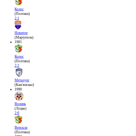
Колос
(Полтава)
2:1
Новатор
(Маріуполь)
1981
Колос
(Полтава)
2:2
Металург
(Кам'янське)
1990
Волинь
(Луцьк)
2:0
Ворскла
(Полтава)