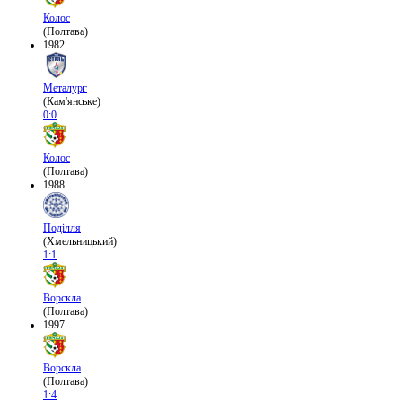
Колос
(Полтава)
1982
Металург
(Кам'янське)
0:0
Колос
(Полтава)
1988
Поділля
(Хмельницький)
1:1
Ворскла
(Полтава)
1997
Ворскла
(Полтава)
1:4