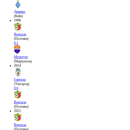
Динамо
(Київ)
1998
Ворскла
(Полтава)
0:1
Металург
(Маріуполь)
2014
Говерла
(Ужгород)
0:0
Ворскла
(Полтава)
2021
Ворскла
(Полтава)