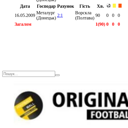
Дата
Господар
Рахунок
Гість
Хв.
Металург
Ворскла
16.05.2009
2:1
90
0
0
0
(Донецьк)
(Полтава)
Загалом
1(90)
0
0
0
Загалом
1(90)
0
0
0