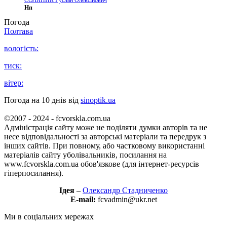
СОЛЯНИК Руслан Олексійович
Нп
Погода
Полтава
вологість:
тиск:
вітер:
Погода на 10 днів від
sinoptik.ua
©2007 - 2024 - fcvorskla.com.ua
Адміністрація сайту може не поділяти думки авторів та не
несе відповідальності за авторські матеріали та передрук з
інших сайтів. При повному, або частковому використанні
матеріалів сайту уболівальників, посилання на
www.fcvorskla.com.ua обов'язкове (для інтернет-ресурсів
гіперпосилання).
Ідея
–
Олександр Стадниченко
E-mail:
fcvadmin@ukr.net
Ми в соціальних мережах