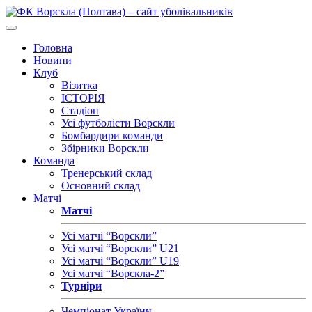
Головна
Новини
Клуб
Візитка
ІСТОРІЯ
Стадіон
Усі футболісти Ворскли
Бомбардири команди
Збірники Ворскли
Команда
Тренерський склад
Основний склад
Матчі
Матчі
Усі матчі “Ворскли”
Усі матчі “Ворскли” U21
Усі матчі “Ворскли” U19
Усі матчі “Ворскла-2”
Турніри
Чемпіонат України