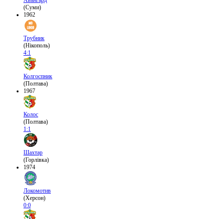
Авангард
(Суми)
1962
Трубник
(Нікополь)
4:1
Колгоспник
(Полтава)
1967
Колос
(Полтава)
1:1
Шахтар
(Горлівка)
1974
Локомотив
(Херсон)
0:0