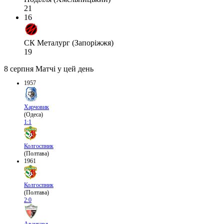
21
16
СК Металург (Запоріжжя)
19
8 серпня
Матчі у цей день
1957
Харчовик
(Одеса)
1:1
Колгоспник
(Полтава)
1961
Колгоспник
(Полтава)
2:0