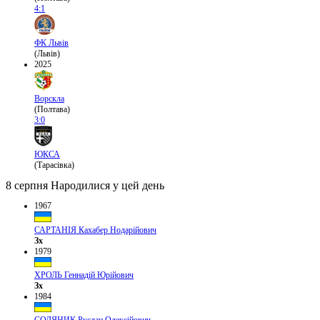
4:1
ФК Львів
(Львів)
2025
Ворскла
(Полтава)
3:0
ЮКСА
(Тарасівка)
8 серпня
Народилися у цей день
1967
САРТАНІЯ Кахабер Нодарійович
Зх
1979
ХРОЛЬ Геннадій Юрійович
Зх
1984