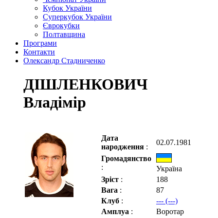
Кубок України
Суперкубок України
Єврокубки
Полтавщина
Програми
Контакти
Олександр Стадниченко
ДІШЛЕНКОВИЧ
Владімір
Дата
02.07.1981
народження
:
Громадянство
:
Україна
Зріст
:
188
Вага
:
87
Клуб
:
--- (---)
Амплуа
:
Воротар