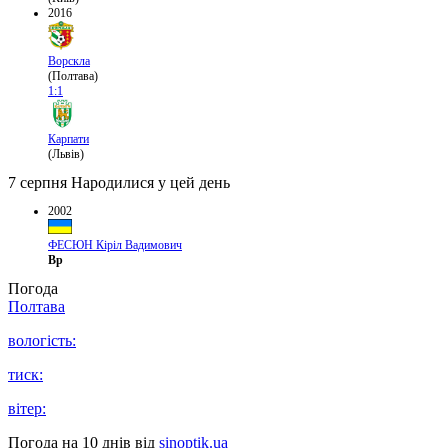
2016
Ворскла
(Полтава)
1:1
Карпати
(Львів)
7 серпня
Народилися у цей день
2002
ФЕСЮН Кіріл Вадимович
Вр
Погода
Полтава
вологість:
тиск:
вітер:
Погода на 10 днів від
sinoptik.ua