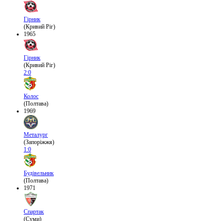
Гірник
(Кривий Ріг)
1965
Гірник
(Кривий Ріг)
2:0
Колос
(Полтава)
1969
Металург
(Запоріжжя)
1:0
Будівельник
(Полтава)
1971
Спартак
(Суми)