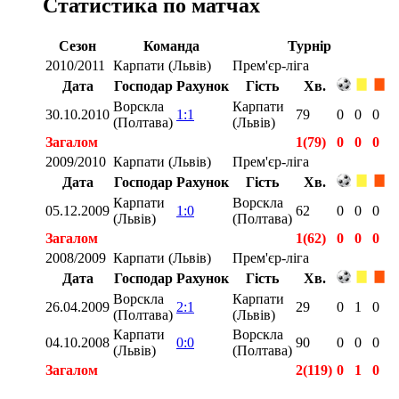
Статистика по матчах
Сезон
Команда
Турнір
2010/2011
Карпати (Львів)
Прем'єр-ліга
Дата
Господар
Рахунок
Гість
Хв.
Ворскла
Карпати
30.10.2010
1:1
79
0
0
0
(Полтава)
(Львів)
Загалом
1(79)
0
0
0
2009/2010
Карпати (Львів)
Прем'єр-ліга
Дата
Господар
Рахунок
Гість
Хв.
Карпати
Ворскла
05.12.2009
1:0
62
0
0
0
(Львів)
(Полтава)
Загалом
1(62)
0
0
0
2008/2009
Карпати (Львів)
Прем'єр-ліга
Дата
Господар
Рахунок
Гість
Хв.
Ворскла
Карпати
26.04.2009
2:1
29
0
1
0
(Полтава)
(Львів)
Карпати
Ворскла
04.10.2008
0:0
90
0
0
0
(Львів)
(Полтава)
Загалом
2(119)
0
1
0
Загалом
4(260)
0
1
0