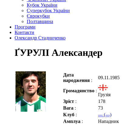
Кубок України
Суперкубок України
Єврокубки
Полтавщина
Програми
Контакти
Олександр Стадниченко
ҐУРУЛІ Александер
Дата
09.11.1985
народження
:
Громадянство
:
Грузія
Зріст
:
178
Вага
:
73
Клуб
:
--- (---)
Амплуа
:
Нападник