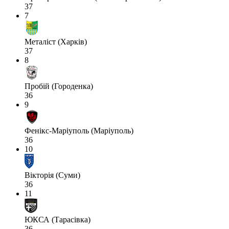
37
7
Металіст (Харків)
37
8
Пробій (Городенка)
36
9
Фенікс-Маріуполь (Маріуполь)
36
10
Вікторія (Суми)
36
11
ЮКСА (Тарасівка)
36