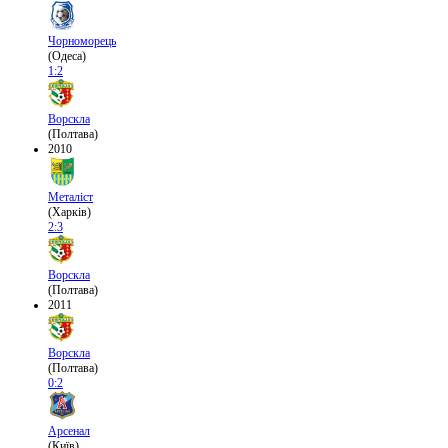
Чорноморець
(Одеса)
1:2
Ворскла
(Полтава)
2010
Металіст
(Харків)
2:3
Ворскла
(Полтава)
2011
Ворскла
(Полтава)
0:2
Арсенал
(Київ)