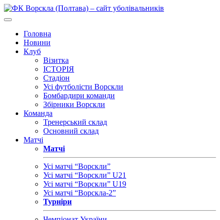
Головна
Новини
Клуб
Візитка
ІСТОРІЯ
Стадіон
Усі футболісти Ворскли
Бомбардири команди
Збірники Ворскли
Команда
Тренерський склад
Основний склад
Матчі
Матчі
Усі матчі “Ворскли”
Усі матчі “Ворскли” U21
Усі матчі “Ворскли” U19
Усі матчі “Ворскла-2”
Турніри
Чемпіонат України