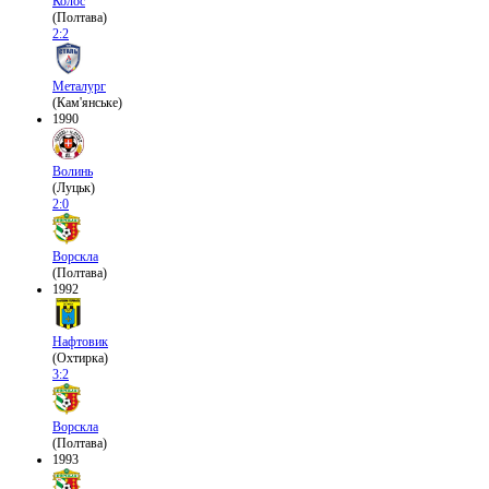
Колос
(Полтава)
2:2
Металург
(Кам'янське)
1990
Волинь
(Луцьк)
2:0
Ворскла
(Полтава)
1992
Нафтовик
(Охтирка)
3:2
Ворскла
(Полтава)
1993