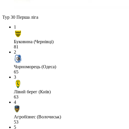
Тур 30
Перша ліга
1
Буковина (Чернівці)
81
2
Чорноморець (Одеса)
65
3
Лівий берег (Київ)
63
4
Агробізнес (Волочиськ)
53
5