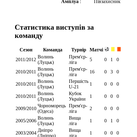
Амплуа
:
Півзахисник
Статистика виступів за
команду
Сезон
Команда
Турнір
Матчі
Волинь
Прем'єр-
2011/2012
5
0
1
0
(Луцьк)
ліга
Волинь
Прем'єр-
2010/2011
16
0
3
0
(Луцьк)
ліга
Волинь
Першість
2010/2011
1
0
0
0
(Луцьк)
U-21
Волинь
Кубок
2010/2011
1
0
0
0
(Луцьк)
України
Чорноморець
Прем'єр-
2009/2010
2
0
0
0
(Одеса)
ліга
Волинь
Вища
2005/2006
1
0
1
0
(Луцьк)
ліга
Дніпро
Вища
2003/2004
1
0
0
0
(Дніпро)
ліга