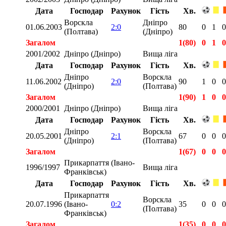
Дата
Господар
Рахунок
Гість
Хв.
Ворскла
Дніпро
01.06.2003
2:0
80
0
1
0
(Полтава)
(Дніпро)
Загалом
1(80)
0
1
0
2001/2002
Дніпро (Дніпро)
Вища ліга
Дата
Господар
Рахунок
Гість
Хв.
Дніпро
Ворскла
11.06.2002
2:0
90
1
0
0
(Дніпро)
(Полтава)
Загалом
1(90)
1
0
0
2000/2001
Дніпро (Дніпро)
Вища ліга
Дата
Господар
Рахунок
Гість
Хв.
Дніпро
Ворскла
20.05.2001
2:1
67
0
0
0
(Дніпро)
(Полтава)
Загалом
1(67)
0
0
0
Прикарпаття (Івано-
1996/1997
Вища ліга
Франківськ)
Дата
Господар
Рахунок
Гість
Хв.
Прикарпаття
Ворскла
20.07.1996
(Івано-
0:2
35
0
0
0
(Полтава)
Франківськ)
Загалом
1(35)
0
0
0