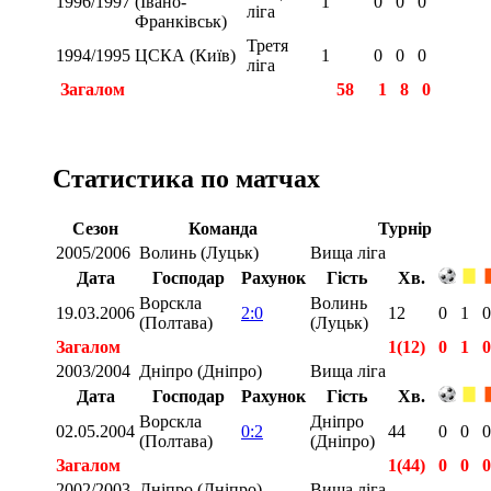
1996/1997
(Івано-
1
0
0
0
ліга
Франківськ)
Третя
1994/1995
ЦСКА (Київ)
1
0
0
0
ліга
Загалом
58
1
8
0
Статистика по матчах
Сезон
Команда
Турнір
2005/2006
Волинь (Луцьк)
Вища ліга
Дата
Господар
Рахунок
Гість
Хв.
Ворскла
Волинь
19.03.2006
2:0
12
0
1
0
(Полтава)
(Луцьк)
Загалом
1(12)
0
1
0
2003/2004
Дніпро (Дніпро)
Вища ліга
Дата
Господар
Рахунок
Гість
Хв.
Ворскла
Дніпро
02.05.2004
0:2
44
0
0
0
(Полтава)
(Дніпро)
Загалом
1(44)
0
0
0
2002/2003
Дніпро (Дніпро)
Вища ліга