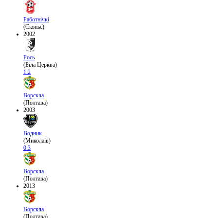
Работнічкі
(Скопьє)
2002
Рось
(Біла Церква)
1:2
Ворскла
(Полтава)
2003
Водник
(Миколаїв)
0:3
Ворскла
(Полтава)
2013
Ворскла
(Полтава)