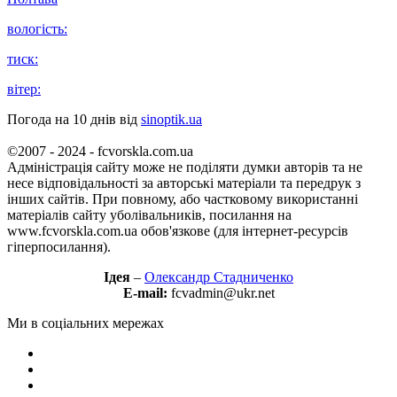
вологість:
тиск:
вітер:
Погода на 10 днів від
sinoptik.ua
©2007 - 2024 - fcvorskla.com.ua
Адміністрація сайту може не поділяти думки авторів та не
несе відповідальності за авторські матеріали та передрук з
інших сайтів. При повному, або частковому використанні
матеріалів сайту уболівальників, посилання на
www.fcvorskla.com.ua обов'язкове (для інтернет-ресурсів
гіперпосилання).
Ідея
–
Олександр Стадниченко
E-mail:
fcvadmin@ukr.net
Ми в соціальних мережах