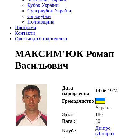
Кубок України
Суперкубок України
Єврокубки
Полтавщина
Програми
Контакти
Олександр Стадниченко
МАКСИМ'ЮК Роман
Васильович
Дата
14.06.1974
народження
:
Громадянство
:
Україна
Зріст
:
186
Вага
:
80
Дніпро
Клуб
:
(Дніпро)