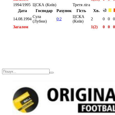
1994/1995
ЦСКА (Київ)
Третя ліга
Дата
Господар
Рахунок
Гість
Хв.
Сула
ЦСКА
14.08.1994
0:2
2
0
0
0
(Лубни)
(Київ)
Загалом
1(2)
0
0
0
Загалом
7(330)
1
2
0