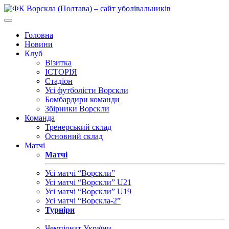
Головна
Новини
Клуб
Візитка
ІСТОРІЯ
Стадіон
Усі футболісти Ворскли
Бомбардири команди
Збірники Ворскли
Команда
Тренерський склад
Основний склад
Матчі
Матчі
Усі матчі “Ворскли”
Усі матчі “Ворскли” U21
Усі матчі “Ворскли” U19
Усі матчі “Ворскла-2”
Турніри
Чемпіонат України