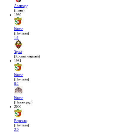
Авангард
(Рівне)
1980
Колос
(Полтава)
1:1
Зірка
(Кропивницький)
1981
Колос
(Полтава)
0:2
Колос
(Павлоград)
2000
Ворскла
(Полтава)
2:0