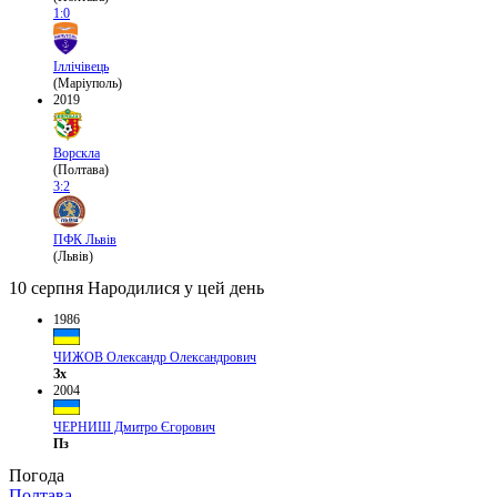
1:0
Іллічівець
(Маріуполь)
2019
Ворскла
(Полтава)
3:2
ПФК Львів
(Львів)
10 серпня
Народилися у цей день
1986
ЧИЖОВ Олександр Олександрович
Зх
2004
ЧЕРНИШ Дмитро Єгорович
Пз
Погода
Полтава