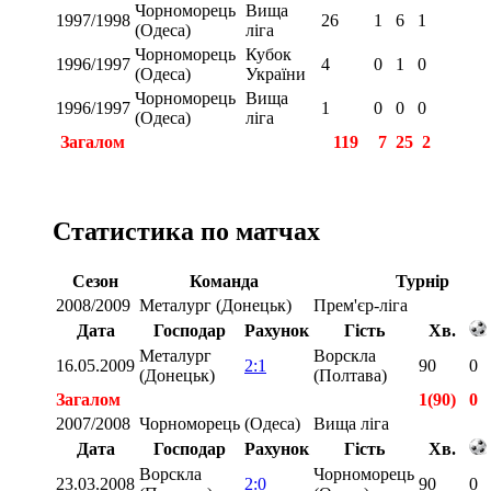
Чорноморець
Вища
1997/1998
26
1
6
1
(Одеса)
ліга
Чорноморець
Кубок
1996/1997
4
0
1
0
(Одеса)
України
Чорноморець
Вища
1996/1997
1
0
0
0
(Одеса)
ліга
Загалом
119
7
25
2
Статистика по матчах
Сезон
Команда
Турнір
2008/2009
Металург (Донецьк)
Прем'єр-ліга
Дата
Господар
Рахунок
Гість
Хв.
Металург
Ворскла
16.05.2009
2:1
90
0
(Донецьк)
(Полтава)
Загалом
1(90)
0
2007/2008
Чорноморець (Одеса)
Вища ліга
Дата
Господар
Рахунок
Гість
Хв.
Ворскла
Чорноморець
23.03.2008
2:0
90
0