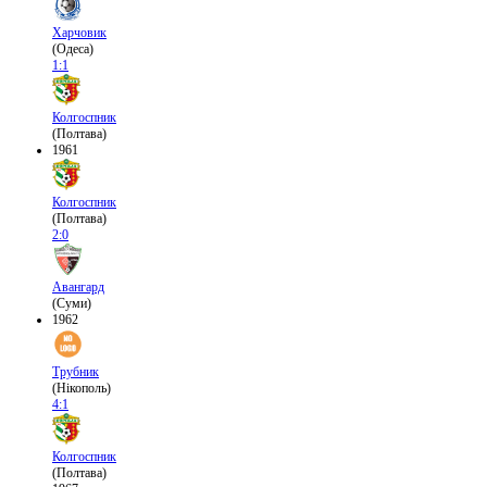
Харчовик
(Одеса)
1:1
Колгоспник
(Полтава)
1961
Колгоспник
(Полтава)
2:0
Авангард
(Суми)
1962
Трубник
(Нікополь)
4:1
Колгоспник
(Полтава)