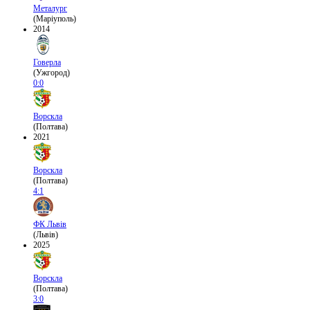
Металург
(Маріуполь)
2014
Говерла
(Ужгород)
0:0
Ворскла
(Полтава)
2021
Ворскла
(Полтава)
4:1
ФК Львів
(Львів)
2025
Ворскла
(Полтава)
3:0