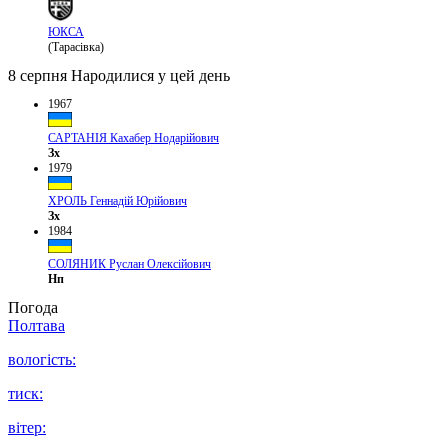
ЮКСА
(Тарасівка)
8 серпня
Народилися у цей день
1967
САРТАНІЯ Кахабер Нодарійович
Зх
1979
ХРОЛЬ Геннадій Юрійович
Зх
1984
СОЛЯНИК Руслан Олексійович
Нп
Погода
Полтава
вологість:
тиск:
вітер: