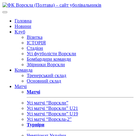
Головна
Новини
Клуб
Візитка
ІСТОРІЯ
Стадіон
Усі футболісти Ворскли
Бомбардири команди
Збірники Ворскли
Команда
Тренерський склад
Основний склад
Матчі
Матчі
Усі матчі “Ворскли”
Усі матчі “Ворскли” U21
Усі матчі “Ворскли” U19
Усі матчі “Ворскла-2”
Турніри
Чемпіонат України