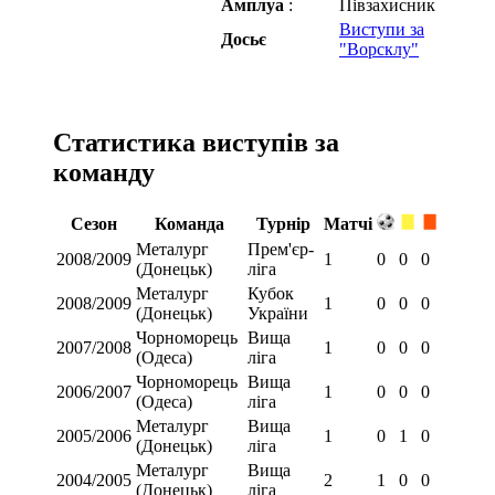
Амплуа
:
Півзахисник
Виступи за
Досьє
"Ворсклу"
Статистика виступів за
команду
Сезон
Команда
Турнір
Матчі
Металург
Прем'єр-
2008/2009
1
0
0
0
(Донецьк)
ліга
Металург
Кубок
2008/2009
1
0
0
0
(Донецьк)
України
Чорноморець
Вища
2007/2008
1
0
0
0
(Одеса)
ліга
Чорноморець
Вища
2006/2007
1
0
0
0
(Одеса)
ліга
Металург
Вища
2005/2006
1
0
1
0
(Донецьк)
ліга
Металург
Вища
2004/2005
2
1
0
0
(Донецьк)
ліга