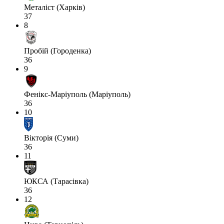
Металіст (Харків)
37
8
Пробій (Городенка)
36
9
Фенікс-Маріуполь (Маріуполь)
36
10
Вікторія (Суми)
36
11
ЮКСА (Тарасівка)
36
12