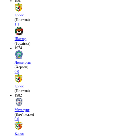
1967
Колос
(Полтава)
1:1
Шахтар
(Горлівка)
1974
Локомотив
(Херсон)
0:0
Колос
(Полтава)
1982
Металург
(Кам'янське)
0:0
Колос