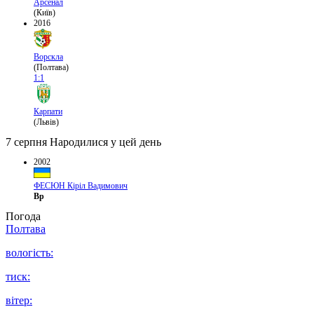
Арсенал
(Київ)
2016
Ворскла
(Полтава)
1:1
Карпати
(Львів)
7 серпня
Народилися у цей день
2002
ФЕСЮН Кіріл Вадимович
Вр
Погода
Полтава
вологість:
тиск:
вітер: