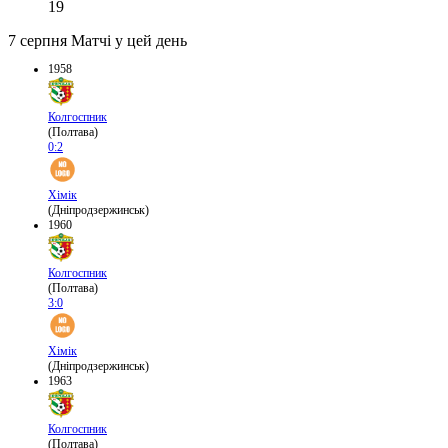
19
7 серпня
Матчі у цей день
1958
Колгоспник
(Полтава)
0:2
Хімік
(Дніпродзержинськ)
1960
Колгоспник
(Полтава)
3:0
Хімік
(Дніпродзержинськ)
1963
Колгоспник
(Полтава)