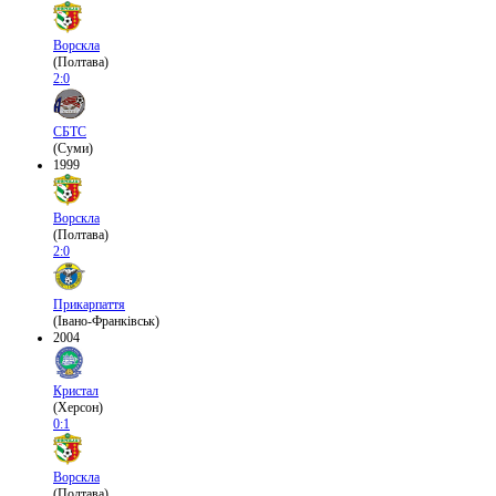
Ворскла
(Полтава)
2:0
СБТС
(Суми)
1999
Ворскла
(Полтава)
2:0
Прикарпаття
(Івано-Франківськ)
2004
Кристал
(Херсон)
0:1
Ворскла
(Полтава)