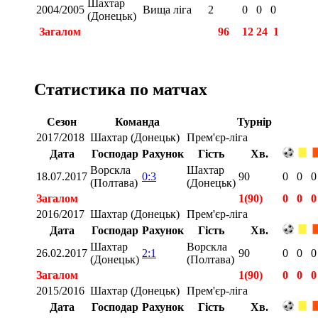
Шахтар
2004/2005
Вища ліга
2
0
0
0
(Донецьк)
Загалом
96
12
24
1
Статистика по матчах
Сезон
Команда
Турнір
2017/2018
Шахтар (Донецьк)
Прем'єр-ліга
Дата
Господар
Рахунок
Гість
Хв.
Ворскла
Шахтар
18.07.2017
0:3
90
0
0
0
(Полтава)
(Донецьк)
Загалом
1(90)
0
0
0
2016/2017
Шахтар (Донецьк)
Прем'єр-ліга
Дата
Господар
Рахунок
Гість
Хв.
Шахтар
Ворскла
26.02.2017
2:1
90
0
0
0
(Донецьк)
(Полтава)
Загалом
1(90)
0
0
0
2015/2016
Шахтар (Донецьк)
Прем'єр-ліга
Дата
Господар
Рахунок
Гість
Хв.