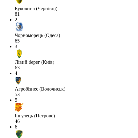
Буковина (Чернівці)
81
2
Чорноморець (Одеса)
65
3
Лівий берег (Київ)
63
4
Агробізнес (Волочиськ)
53
5
Інгулець (Петрове)
46
6