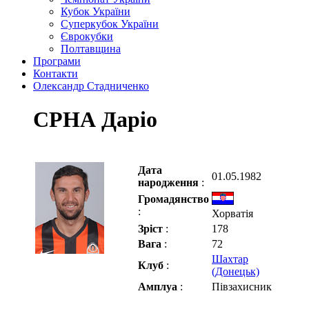
Кубок України
Суперкубок України
Єврокубки
Полтавщина
Програми
Контакти
Олександр Стадниченко
СРНА Даріо
Дата
01.05.1982
народження
:
Громадянство
:
Хорватія
Зріст
:
178
Вага
:
72
Шахтар
Клуб
:
(Донецьк)
Амплуа
:
Півзахисник