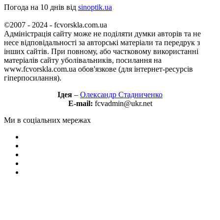
Погода на 10 днів від
sinoptik.ua
©2007 - 2024 - fcvorskla.com.ua
Адміністрація сайту може не поділяти думки авторів та не
несе відповідальності за авторські матеріали та передрук з
інших сайтів. При повному, або частковому використанні
матеріалів сайту уболівальників, посилання на
www.fcvorskla.com.ua обов'язкове (для інтернет-ресурсів
гіперпосилання).
Ідея
–
Олександр Стадниченко
E-mail:
fcvadmin@ukr.net
Ми в соціальних мережах