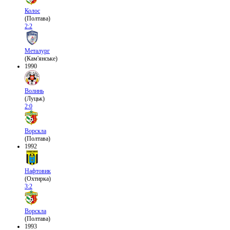
Колос
(Полтава)
2:2
Металург
(Кам'янське)
1990
Волинь
(Луцьк)
2:0
Ворскла
(Полтава)
1992
Нафтовик
(Охтирка)
3:2
Ворскла
(Полтава)
1993