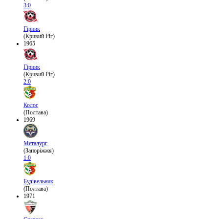
3:0
Гірник
(Кривий Ріг)
1965
Гірник
(Кривий Ріг)
2:0
Колос
(Полтава)
1969
Металург
(Запоріжжя)
1:0
Будівельник
(Полтава)
1971