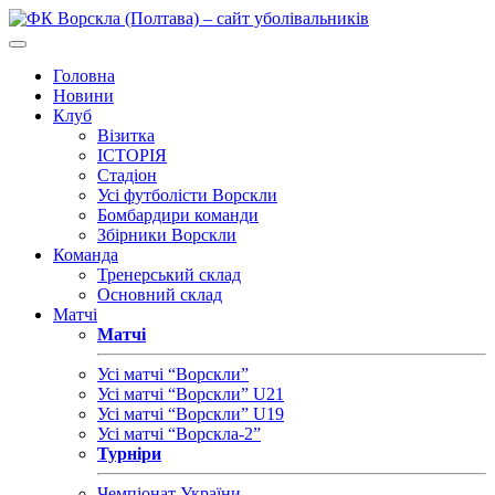
Головна
Новини
Клуб
Візитка
ІСТОРІЯ
Стадіон
Усі футболісти Ворскли
Бомбардири команди
Збірники Ворскли
Команда
Тренерський склад
Основний склад
Матчі
Матчі
Усі матчі “Ворскли”
Усі матчі “Ворскли” U21
Усі матчі “Ворскли” U19
Усі матчі “Ворскла-2”
Турніри
Чемпіонат України