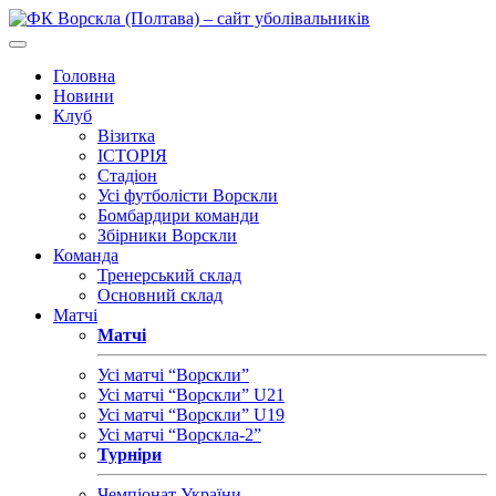
Головна
Новини
Клуб
Візитка
ІСТОРІЯ
Стадіон
Усі футболісти Ворскли
Бомбардири команди
Збірники Ворскли
Команда
Тренерський склад
Основний склад
Матчі
Матчі
Усі матчі “Ворскли”
Усі матчі “Ворскли” U21
Усі матчі “Ворскли” U19
Усі матчі “Ворскла-2”
Турніри
Чемпіонат України