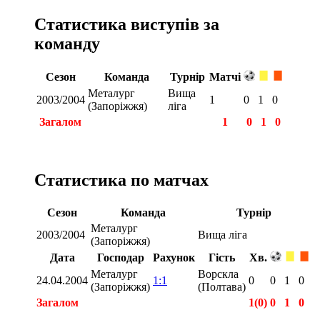
Статистика виступів за
команду
Сезон
Команда
Турнір
Матчі
Металург
Вища
2003/2004
1
0
1
0
(Запоріжжя)
ліга
Загалом
1
0
1
0
Статистика по матчах
Сезон
Команда
Турнір
Металург
2003/2004
Вища ліга
(Запоріжжя)
Дата
Господар
Рахунок
Гість
Хв.
Металург
Ворскла
24.04.2004
1:1
0
0
1
0
(Запоріжжя)
(Полтава)
Загалом
1(0)
0
1
0
Загалом
1(0)
0
1
0