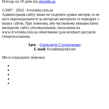
Погода на 10 днів від
sinoptik.ua
©2007 - 2024 - fcvorskla.com.ua
Адміністрація сайту може не поділяти думки авторів та не
несе відповідальності за авторські матеріали та передрук з
інших сайтів. При повному, або частковому використанні
матеріалів сайту уболівальників, посилання на
www.fcvorskla.com.ua обов'язкове (для інтернет-ресурсів
гіперпосилання).
Ідея
–
Олександр Стадниченко
E-mail:
fcvadmin@ukr.net
Ми в соціальних мережах