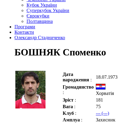
Кубок України
Суперкубок України
Єврокубки
Полтавщина
Програми
Контакти
Олександр Стадниченко
БОШНЯК Споменко
Дата
18.07.1973
народження
:
Громадянство
:
Хорватія
Зріст
:
181
Вага
:
75
Клуб
:
--- (---)
Амплуа
:
Захисник