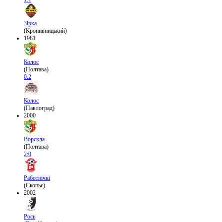
Зірка
(Кропивницький)
1981
Колос
(Полтава)
0:2
Колос
(Павлоград)
2000
Ворскла
(Полтава)
2:0
Работнічкі
(Скопьє)
2002
Рось