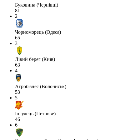
Буковина (Чернівці)
81
2
Чорноморець (Одеса)
65
3
Лівий берег (Київ)
63
4
Агробізнес (Волочиськ)
53
5
Інгулець (Петрове)
46
6