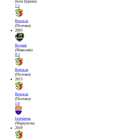
(Біла Церква)
1:2
Ворскла
(Полтава)
2003
Водник
(Миколаїв)
0:3
Ворскла
(Полтава)
2013
Ворскла
(Полтава)
1:0
Іллічівець
(Маріуполь)
2019